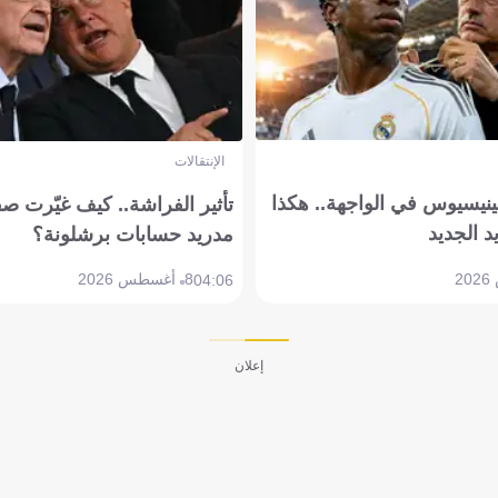
الإنتقالات
ينيسيوس في الواجهة.. هكذا
تأثير الفراشة.. كيف غيّرت ص
د الجديد
مدريد حسابات برشلونة؟
8 أغسطس 2026
04:06
إعلان