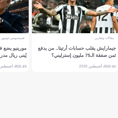
مقالات وتقارير
فينيسيوس جونيور
جيمارايش يقلب حسابات أرتيتا.. من يدفع
مورينيو يضع ف
ثمن صفقة الـ75 مليون إسترليني؟
يُبنى ريال مدري
8 أغسطس 2026
8 أغسطس 2026
05:49
09:40