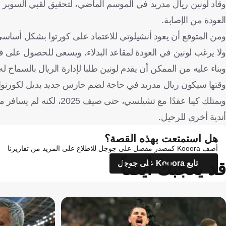
وقاد لونين ريال مدريد في الموسم الماضي، لتحقيق لقبي السوبر الإ
العودة من الإصابة.
ومن المتوقع أن يعود أنشيلوتي للاعتماد على كورتوا بشكل أساسي
ولا يرغب لونين في العودة لمقاعد البدلاء، ويسعى للحصول عل
وبناء عليه من الممكن أن يقدم لونين طلبا لإدارة الريال بالسماح ل
وقتها سيكون ريال مدريد في حاجة لضم حارس جديد بديل لكورتوا، وه
ويمتلك كيبا عقدًا مع تشي
أندية أخرى للرحيل.
هل استمتعت بهذه القصة؟
أضف Kooora كمصدر مفضل على جوجل للاطلاع على المزيد من تقاريرنا
قد يعجبك أيضاً
تابع Kooora على جوجل