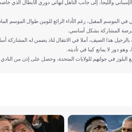
سباني والليجا، إلى جانب التأهل لنهائي دوري الأبطال الذي خاضه 
 في الموسم المقبل، رغم الأداء الرائع للونين طوال الموسم الم
ى فرصة المشاركة بشكل أساسي.
ه بالرحيل هذا الصيف، أملا في الانتقال لناد يضمن له المشاركة أسا
و دور لا يمانع كيبا في تأديته.
لسي، حتى صيف 2025، لكنه لم يسافر مع البلوز في جولتهم للولايات المتحدة، وحصل على إذن من ا