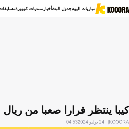
مباريات اليوم
جدول البث
أخبار
منتديات كووورة
مسابقات
كيبا ينتظر قرارا صعبا من ريال 
KOOORA
24 يوليو 2024
04:53