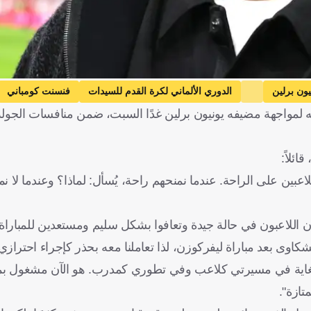
يون برلين
الدوري الألماني لكرة القدم للسيدات
فنسنت كومباني
لمواجهة مضيفه يونيون برلين غدًا السبت، ضمن منافسات الجول
ائلاً:
ين على الراحة. عندما نمنحهم راحة، يُسأل: لماذا؟ وعندما لا نم
للاعبون في حالة جيدة وتعافوا بشكل سليم ومستعدين للمباراة التا
اوى بعد مباراة ليفركوزن، لذا تعاملنا معه بحذر كإجراء احترازي"
ا للغاية في مسيرتي كلاعب وفي تطوري كمدرب. هو الآن مشغول بم
تازة".