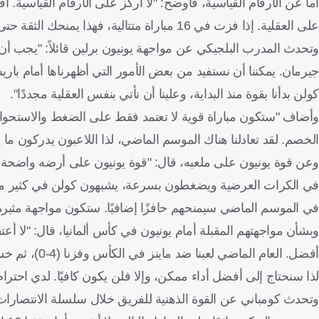
أما عن الأرقام القياسية، فأوضح: "لا أركز على الأرقام القياسية.
على العقلية. إذا فزت في 16 مباراة متتالية، فهذا يمنحك الثقة حتى في الأوقات الصعبة".
وتحدث المدرب البلجيكي عن مواجهة يونيون برلين قائلاً: "يجب أ
جيرمان. يمكننا أن نستفيد من بعض الأمور التي أظهرناها أمام بار
كولن بدأنا بقوة منذ البداية، وعلينا أن نأتي بنفس العقلية مجددًا".
وأضاف "ستكون مباراة قوية لا تعتمد فقط على الضغط والاستحواذ، 
الخصم. لقد تعادلنا هناك الموسم الماضي، لذا اللاعبون يدركون ما 
وعن قوة يونيون على ملعبه، قال: "قوة يونيون على أرضه واضحة جدً
في الكرات العرضية ويضغطون بسرعة، يشبهون كولن في كثير من ال
في الموسم الماضي سيمنحهم حافزًا إضافيًا. ستكون مواجهة مثيرة م
وبشأن مواجهتهم المقبلة أمام يونيون في كأس ألمانيا، قال: "لا أ
أفضل. العام 
لذا سنحتاج إلى أفضل أداء ممكن، وإلا فلن يكون كافيًا. لدي احترام
وتحدث كومباني عن القوة الذهنية للفريق خلال سلسلة الانتصارات، قا