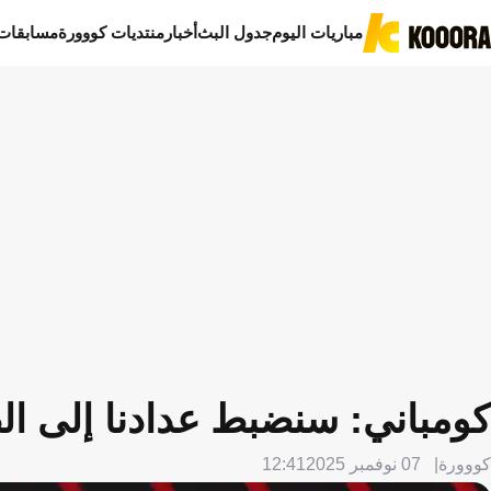
مباريات اليوم
جدول البث
أخبار
منتديات كووورة
مسابقات
كومباني: سنضبط عدادنا إلى الص
كووورة
07 نوفمبر 2025
12:41