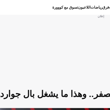
فرق
رياضات
اللاعبون
تسوق مع كووورة
إعلان
فر.. وهذا ما يشغل بال جواردي