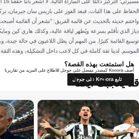
مسي
الحفاظ على هذا الثبات، فبعد الفوز على باريس سان جيرمان، نركز 
واختتم حديثه بالحديث عن قائمة الفريق: "نشعر أن القائمة أصبحت 
دياز الذي تأقلم بسرعة ويُظهر لياقة عالية، وكذلك هاري كين ومايك
توسيع القائمة كثيرًا. من المهم أن يظل اللاعبون في حالة جيدة،
الموسم. لدينا ثقة كاملة في كل لاعب داخل التشكيلة، وهذه الثقة 
هل استمتعت بهذه القصة؟
أضف Kooora كمصدر مفضل على جوجل للاطلاع على المزيد من تقاريرنا
قد يعجبك أيضاً
تابع Kooora على جوجل