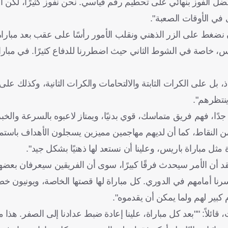
 أفضل الفوز بنهائي على تحطيم رقم قياسي. نحن نفوز كثيرًا، لكن ا
ن نضغط على الزر الذهني ونقلب الأمور رأسًا على عقب بعد مبار
يس، خاصة في الشوط الثاني حيث اضطررنا للدفاع كثيرًا. في مبارا
بل على الكرات الثابتة والالتحامات والكرات الثانية، وكذلك على
ينتظرهم".
ا، فهم فريق متماسك، قوي بدنيًا، ويمتاز لاعبوه بالسرعة والخبرة
نقاط، كما أن لديهم مهاجمين مميزين يسجلون الأهداف باستمرار
ثل مباراة باريس، وعلينا أن نستعد لها ذهنيًا بشكل جيد".
عتقد أن الأمر سيحدث فرقًا كبيرًا، سوى أن الفريقين سيعرفان بعض
الماضي لعبنا ضد ماينز في الكأس وفزنا (4-0)، ثم خسرنا أمامهم في الدوري. كل مباراة لها قصتها الخاصة،
 كبير لهم ولما يمكن أن يقدموه".
ئلاً: ""بعد كل مباراة، علينا إعادة ضبط عدادنا إلى الصفر. هذا م