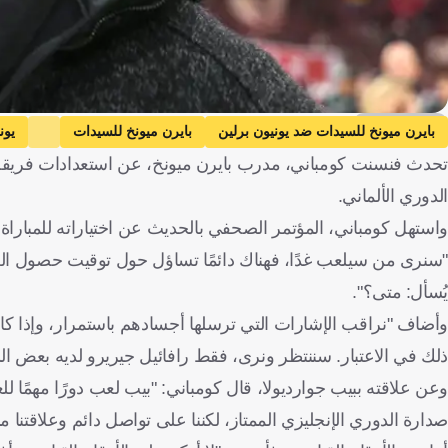
Getty Images
بايرن ميونخ للسيدات ضد يونيون برلين
بايرن ميونخ للسيدات
يون
تحدث فنسنت كومباني، مدرب بايرن ميونخ، عن استعدادات فريقه 
بلجيكا
كرة قدم
الدوري الألماني.
واستهل كومباني، المؤتمر الصحفي بالحديث عن اختياراته للمباراة، ق
"سنرى من سيلعب غدًا، فهناك دائمًا تساؤل حول توقيت حصول اللاعب
يُسأل: متى؟".
وأضاف "نراقب الإشارات التي ترسلها أجسادهم باستمرار، وإذا كان ا
ذلك في الاعتبار. سننتظر ونرى، فقط رافائيل جيريرو لديه بعض الشك
وعن علاقته ببيب جوارديولا، قال كومباني: "بيب لعب دورًا مهمً
صدارة الدوري الإنجليزي الممتاز، لكننا على تواصل دائم وعلاقتنا مم