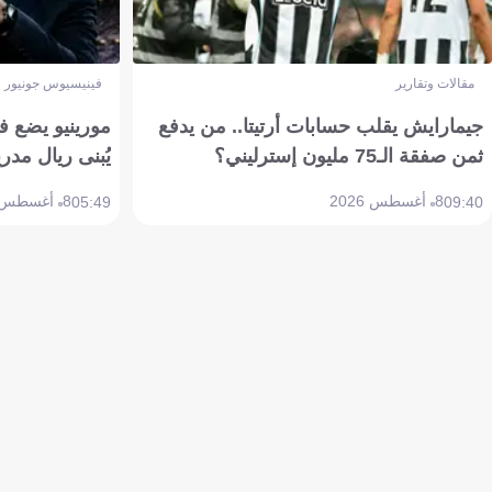
مقالات وتقارير
فينيسيوس جونيور
جيمارايش يقلب حسابات أرتيتا.. من يدفع
مورينيو يضع ف
ثمن صفقة الـ75 مليون إسترليني؟
يُبنى ريال مدري
8 أغسطس 2026
8 أغسطس 2026
05:49
09:40