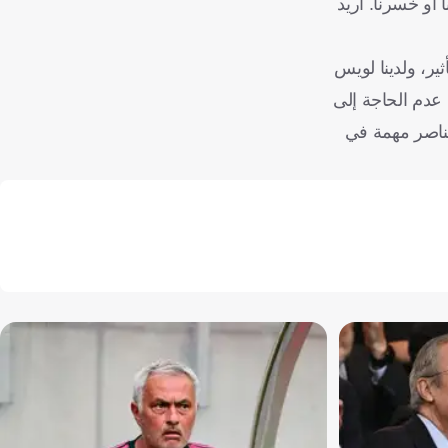
راة سواء فزنا أو خسرنا. أريد
ير، ولدينا لويس
 عدم الحاجة إلى
عناصر مهمة في