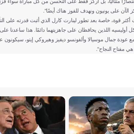
رتي: التركيز دائمًا على المباراة التالية. لا أشعر بأننا حققنا 16 انتصارًا متتاليًا، بل أركز فقط على التحسن من كل مبا
الآن على يونيون ونهدف للفوز هناك أيضًا".
أكثر قوة، خاصة بعد تطور لينارت كارل الذي أثبت قدرته على التأث
ل أوليسيه اللذين يحافظان على جاهزيتهما دائمًا. هذا ساعدنا على
 ومع عودة جمال موسيالا وألفونسو ديفيز وهيروكي إيتو، سيكونون 
هي مفتاح النجاح".