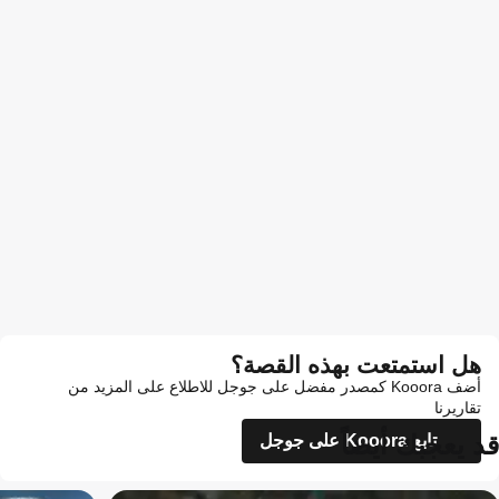
هل استمتعت بهذه القصة؟
أضف Kooora كمصدر مفضل على جوجل للاطلاع على المزيد من
تقاريرنا
قد يعجبك أيضاً
تابع Kooora على جوجل