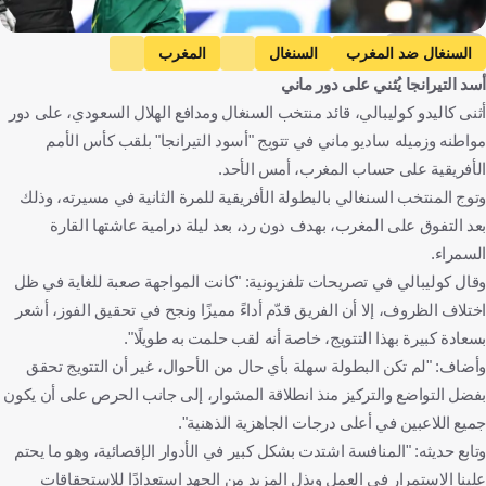
Getty Images
السنغال ضد المغرب
السنغال
المغرب
أسد التيرانجا يُثني على دور ماني
كأس أمم إفريقيا
خاليدو كوليبالي
ساديو ماني
النصر
أثنى كاليدو كوليبالي، قائد منتخب السنغال ومدافع الهلال السعودي، على دور
الهلال
دوري روشن السعودي
السنغال
المغرب
مواطنه وزميله ساديو ماني في تتويج "أسود التيرانجا" بلقب كأس الأمم
المملكة العربية السعودية
كرة قدم
الأفريقية على حساب المغرب، أمس الأحد.
وتوج المنتخب السنغالي بالبطولة الأفريقية للمرة الثانية في مسيرته، وذلك
بعد التفوق على المغرب، بهدف دون رد، بعد ليلة درامية عاشتها القارة
السمراء.
وقال كوليبالي في تصريحات تلفزيونية: "كانت المواجهة صعبة للغاية في ظل
اختلاف الظروف، إلا أن الفريق قدّم أداءً مميزًا ونجح في تحقيق الفوز، أشعر
بسعادة كبيرة بهذا التتويج، خاصة أنه لقب حلمت به طويلًا".
وأضاف: "لم تكن البطولة سهلة بأي حال من الأحوال، غير أن التتويج تحقق
بفضل التواضع والتركيز منذ انطلاقة المشوار، إلى جانب الحرص على أن يكون
جميع اللاعبين في أعلى درجات الجاهزية الذهنية".
وتابع حديثه: "المنافسة اشتدت بشكل كبير في الأدوار الإقصائية، وهو ما يحتم
علينا الاستمرار في العمل وبذل المزيد من الجهد استعدادًا للاستحقاقات