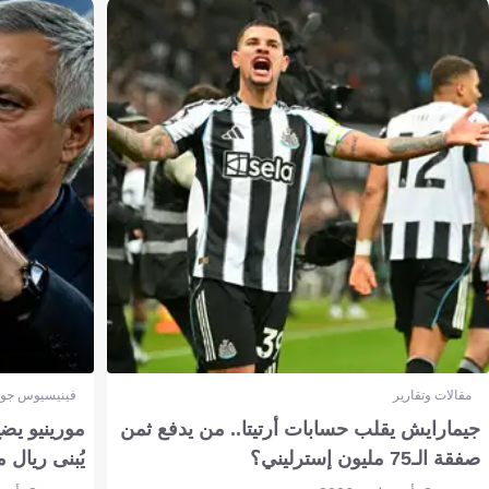
مقالات وتقارير
فينيسيوس جون
جيمارايش يقلب حسابات أرتيتا.. من يدفع ثمن
مورينيو يض
صفقة الـ75 مليون إسترليني؟
يُبنى ريال 