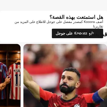
هل استمتعت بهذه القصة؟
أضف Kooora كمصدر مفضل على جوجل للاطلاع على المزيد من
تقاريرنا
قد يعجبك أيضاً
تابع Kooora على جوجل