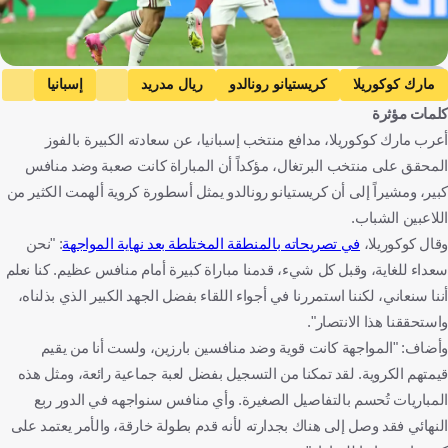
Getty Images
مارك كوكوريلا
كريستيانو رونالدو
ريال مدريد
إسبانيا
كلمات مؤثرة
البرتغال
كأس العالم
إسبانيا
البرتغال
كرة قدم
أعرب مارك كوكوريلا، مدافع منتخب إسبانيا، عن سعادته الكبيرة بالفوز
المحقق على منتخب البرتغال، مؤكداً أن المباراة كانت صعبة وضد منافس
كبير، ومشيراً إلى أن كريستيانو رونالدو يمثل أسطورة كروية ألهمت الكثير من
اللاعبين الشباب.
وقال كوكوريلا،
في تصريحاته بالمنطقة المختلطة بعد نهاية المواجهة
: "نحن
سعداء للغاية، وقبل كل شيء، قدمنا مباراة كبيرة أمام منافس عظيم. كنا نعلم
أننا سنعاني، لكننا استمررنا في أجواء اللقاء بفضل الجهد الكبير الذي بذلناه،
واستحققنا هذا الانتصار".
وأضاف: "المواجهة كانت قوية وضد منافسين بارزين، ولست أنا من يقيم
قيمتهم الكروية. لقد تمكنا من التسجيل بفضل لعبة جماعية رائعة، ومثل هذه
المباريات تُحسم بالتفاصيل الصغيرة. وأي منافس سنواجهه في الدور ربع
النهائي فقد وصل إلى هناك بجدارته لأنه قدم بطولة خارقة، والأمر يعتمد على