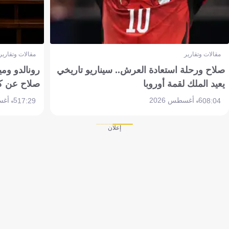
مقالات وتقارير
مقالات وتقارير
صلاح ورحلة استعادة العرش.. سيناريو تاريخي
رونالدو وم
يعيد الملك لقمة أوروبا
صلاح عن ك
6 أغسطس 2026
5 أغسطس 2026
17:29
08:04
إعلان