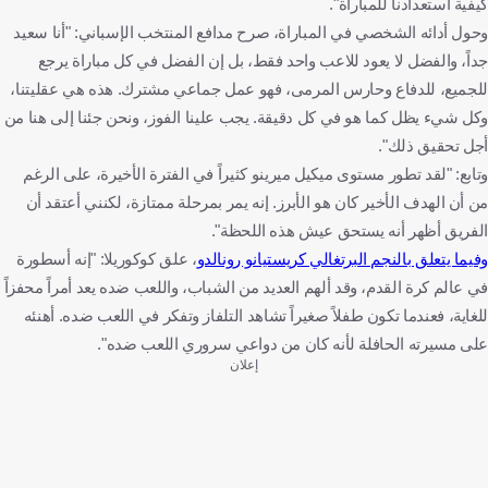
كيفية استعدادنا للمباراة".
وحول أدائه الشخصي في المباراة، صرح مدافع المنتخب الإسباني: "أنا سعيد
جداً، والفضل لا يعود للاعب واحد فقط، بل إن الفضل في كل مباراة يرجع
للجميع، للدفاع وحارس المرمى، فهو عمل جماعي مشترك. هذه هي عقليتنا،
وكل شيء يظل كما هو في كل دقيقة. يجب علينا الفوز، ونحن جئنا إلى هنا من
أجل تحقيق ذلك".
وتابع: "لقد تطور مستوى ميكيل ميرينو كثيراً في الفترة الأخيرة، على الرغم
من أن الهدف الأخير كان هو الأبرز. إنه يمر بمرحلة ممتازة، لكنني أعتقد أن
الفريق أظهر أنه يستحق عيش هذه اللحظة".
وفيما يتعلق بالنجم البرتغالي كريستيانو رونالدو
، علق كوكوريلا: "إنه أسطورة
في عالم كرة القدم، وقد ألهم العديد من الشباب، واللعب ضده يعد أمراً محفزاً
للغاية، فعندما تكون طفلاً صغيراً تشاهد التلفاز وتفكر في اللعب ضده. أهنئه
على مسيرته الحافلة لأنه كان من دواعي سروري اللعب ضده".
إعلان