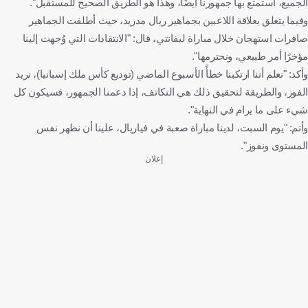
الجميع، استمتع بها جمهورنا أيضًا، وهذا هو الطريق الصحيح للمستقبل".
وفيما يتعلق بعلاقة اللاعبين بجماهير ريال مدريد، حيث أطلقت الجماهير
صافرات استهجان خلال مباراة ليفانتي، قال: "الانتقادات التي وُجهت إلينا
مؤخرًا أمر طبيعي، ونحترمها".
وأكد: "نعلم أننا ارتكبنا خطأً الأسبوع الماضي (توديع كأس ملك إسبانيا)، نريد
الفوز، والطريقة لتحقيق ذلك هي التكاتف، إذا دعمنا الجمهور، فسيكون كل
شيء على ما يرام في النهاية".
وأتم: "يوم السبت، لدينا مباراة صعبة في فياريال، علينا أن نظهر نفس
المستوى ونفوز".
إعلان