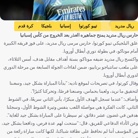
Getty Images
ريال مدريد
تيبو كورتوا
إسبانيا
بلجيكا
كرة قدم
حارس ريال مدريد يمنح جماهيره العذر بعد الخروج من كأس إسبانيا
علق البلجيكي تيبو كورتوا، حارس مرمى ريال مدريد، على فوز فريقه الكبيرة
أمام موناكو، في بطولة دوري أبطال أوروبا.
واكتسح ريال مدريد ضيفه موناكو، بستة أهداف مقابل هدف، أمس الثلاثاء،
على ملعب سانتياجو برنابيو، ضمن لقاءات الجولة السابعة من مرحلة الدوري
لدوري أبطال أوروبا.
وقال كورتوا، في تصريحات لموقع ناديه: "بدأنا المباراة بشكل جيد، وسعىنا
لتحقيق ما نريد، ولعبنا بحماس، وصنعنا فرصًا، وتحركنا كثيرًا".
وأضاف: "عندما تسجل الهدف الأول مبكرًا، يأتي الثاني سريعًا، في الشوط
الثاني، كانت الفكرة هي مواصلة اللعب بنفس وتيرة الشوط الأول، وسجلنا
هدفين في غضون عشر دقائق، ثم سيطرنا على المباراة بشكل جيد للغاية".
وعن الأداء الدفاعي للفريق، قال: "سنحت لهم عدة فرص، ودافعنا بشكل جيد،
من المؤسف أننا لم نحافظ على نظافة شباكنا، لكنها كانت مباراة رائعة من