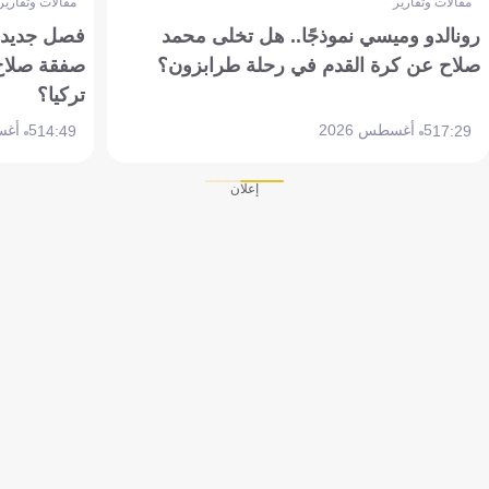
مقالات وتقارير
مقالات وتقارير
رونالدو وميسي نموذجًا.. هل تخلى محمد
فصل جديد بم
صلاح عن كرة القدم في رحلة طرابزون؟
صفقة صلاح
تركيا؟
5 أغسطس 2026
5 أغسطس 2026
14:49
17:29
إعلان