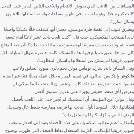
المسافات بين اللاعب الذي يخوض الالتحام واللاعب التالي القادر على التدخل
كانت كبيرة جدًا، وهو ما تسبب في ظهور مساحات واسعة استغلها اللاعبون
بشكل متكرر".
وتطرق كلوب إلى لقطة طرد مونتيس، معتبرًا أنها كشفت خللًا تكتيكيًا واضحًا
لدى المنتخب المكسيكي، حيث قال: "كنت تلعب بأحد عشر لاعبًا أمام تسعة
فقط، ثم وجدت نفسك معرضًا لهجمة مرتدة. لماذا حدث ذلك؟ لأن خط الدفاع
كان متراجعًا بصورة مبالغ فيها. هذه المشكلة كانت حاضرة طوال المباراة، لكن
جنوب إفريقيا لم يتمكن من استغلالها بالشكل المطلوب".
وفي السياق ذاته، شارك توماس مولر، نجم بايرن ميونخ السابق ولاعب
فانكوفر وايتكابس الحالي، في تقييم المباراة خلال عمله محللًا فنيًا عبر القناة
نفسها، حيث اتفق مع انتقادات كلوب واعتبر أن المنتخب المكسيكي لم
يتعرض لأي ضغط حقيقي يجبره على تقديم مستوى أفضل.
وقال مولر: "من المؤسف أن المكسيك لم تُجبر حتى على اللعب بأفضل
إمكاناتها. خلال الشوط الأول أتيحت لها فرصة ممارسة ضغط عالٍ وتسجيل
الهدف الثاني مبكرًا، لكنها لم تستغل ذلك".
وأضاف: "عدم معاقبة المكسيك على هذه الأخطاء يعود إلى افتقار منتخب
جنوب إفريقيا للإمكانات اللازمة لاستغلال نقاط الضعف التي ظهرت بوضوح