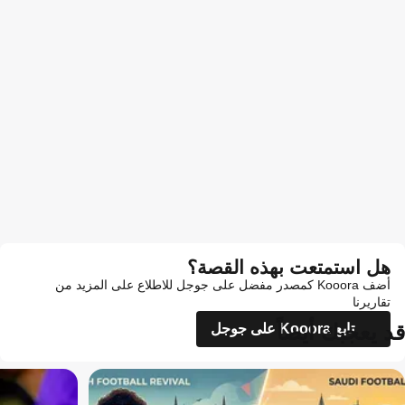
هل استمتعت بهذه القصة؟
أضف Kooora كمصدر مفضل على جوجل للاطلاع على المزيد من
تقاريرنا
قد يعجبك أيضاً
تابع Kooora على جوجل