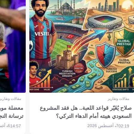
مقالات وتقارير
مقالات وتقارير
صلاح يُغَيّر قواعد اللعبة.. هل فقد المشروع
معضلة مورين
السعودي هيبته أمام الدهاء التركي؟
ترسانة النج
7 أغسطس 2026
6 أغسطس 2026
14:57
02:19