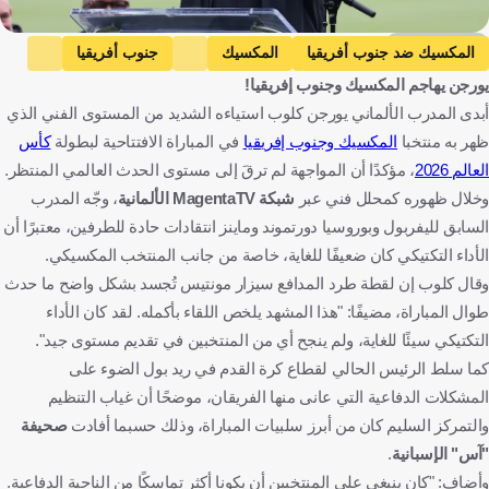
Getty Images
المكسيك ضد جنوب أفريقيا
المكسيك
جنوب أفريقيا
يورجن يهاجم المكسيك وجنوب إفريقيا!
كأس العالم
يورجن كلوب
المكسيك
جنوب أفريقيا
ألمانيا
أبدى المدرب الألماني يورجن كلوب استياءه الشديد من المستوى الفني الذي
كرة قدم
ظهر به منتخبا
المكسيك وجنوب إفريقيا
في المباراة الافتتاحية لبطولة
كأس
العالم 2026
، مؤكدًا أن المواجهة لم ترقَ إلى مستوى الحدث العالمي المنتظر.
وخلال ظهوره كمحلل فني عبر
شبكة MagentaTV الألمانية
، وجّه المدرب
السابق لليفربول وبوروسيا دورتموند وماينز انتقادات حادة للطرفين، معتبرًا أن
الأداء التكتيكي كان ضعيفًا للغاية، خاصة من جانب المنتخب المكسيكي.
وقال كلوب إن لقطة طرد المدافع سيزار مونتيس تُجسد بشكل واضح ما حدث
طوال المباراة، مضيفًا: "هذا المشهد يلخص اللقاء بأكمله. لقد كان الأداء
التكتيكي سيئًا للغاية، ولم ينجح أي من المنتخبين في تقديم مستوى جيد".
كما سلط الرئيس الحالي لقطاع كرة القدم في ريد بول الضوء على
المشكلات الدفاعية التي عانى منها الفريقان، موضحًا أن غياب التنظيم
والتمركز السليم كان من أبرز سلبيات المباراة، وذلك حسبما أفادت
صحيفة
"آس" الإسبانية
.
وأضاف: "كان ينبغي على المنتخبين أن يكونا أكثر تماسكًا من الناحية الدفاعية.