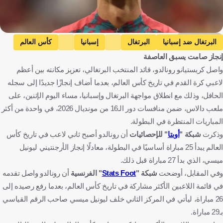
Getty Images
البرتغال ضد إسبانيا
البرتغال
إسبانيا
كأس العالم
إنجاز صامت يسبق العاصفة
كريستيانو رونالدو
البرتغال
إسبانيا
الولايات المتحدة
واصل كريستيانو رونالدو، قائد المنتخب البرتغالي، تعزيز مكانته بين أعظم
المملكة العربية السعودية
كرة قدم
لاعبي كرة القدم في تاريخ كأس العالم، بعدما أضاف إنجازًا جديدًا إلى سجله
الحافل، وذلك مع انطلاق مواجهة البرتغال وإسبانيا، مساء اليوم الإثنين، على
ملعب دالاس، ضمن منافسات دور الـ16 من مونديال 2026، في واحدة من أكثر
المباريات المنتظرة في البطولة.
وذكرت
شبكة "
أوبتا
" للإحصائيات
أن رونالدو أصبح ثاني لاعب في تاريخ كأس
العالم يبدأ 25 مباراة أساسيًا في البطولة، معادلًا إنجاز الأرجنتيني ليونيل
ميسي، الذي بدأ 27 مباراة قبل ذلك.
وفي المقابل، أوضحت
شبكة "
Stats Foot
" الفرنسية
أن رونالدو واصل تقدمه
في قائمة اللاعبين الأكثر مشاركة في تاريخ كأس العالم، بعدما رفع رصيده إلى
26 مباراة، ليأتي في المركز الثاني خلف ليونيل ميسي صاحب الرقم القياسي
بـ29 مباراة.