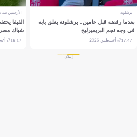
برشلونة
الأرجنتين ضد 
بعدما رفضه قبل عامين.. برشلونة يغلق بابه
الفيفا يحتفي
في وجه نجم البريميرليج
شباك مصر
7 أغسطس 2026
7 أغسطس 2026
16:17
17:47
إعلان