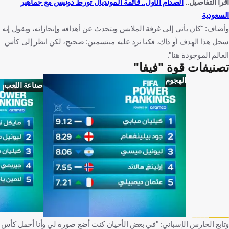
اقرأ التفاصيل..
الصدام الأول.. قائمة المونديال تورط دونيس مع جماهير
السعودية
وأضاف: "كان يأتي إلى غرفة الملابس ويتحدث عن أهدافه وإنجازاته، ويقول إنه
سجل هذا الهدف أو ذاك، فكنا نرد عليه مبتسمين: صحيح، لكن انظر إلى كأس
العالم الموجودة هنا".
تصنيفات قوة "فيفا"
الهجوم
صناعة اللعب
وتابع الحارس الإسباني: "في بعض الأحيان كنت أضع صورة لي وأنا أحمل كأس