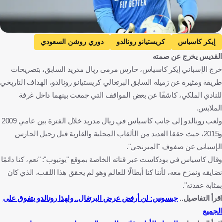
Getty Images
إيكر كاسياس
كريستيانو رونالدو
دوري روشن السعودي
القديس يخرج عن صمته
النصر
ريال مدريد
البرتغال
إسبانيا
خرج الإسباني إيكر كاسياس، حارس مرمى ريال مدريد السابق، بتصريحات
كأس العالم للأندية
كأس العالم
إسبانيا
البرتغال
طريفة ومثيرة عن زميله السابق البرتغالي كريستيانو رونالدو، الهداف التاريخي
المملكة العربية السعودية
كرة قدم
للنادي الملكي، كاشفًا عن بعض المواقف التي جمعت بينهما داخل غرفة
الملابس.
ولعب رونالدو إلى جانب كاسياس في ريال مدريد خلال الفترة بين عامي 2009
و2015، حيث حققا العديد من الألقاب المحلية والقارية قبل رحيل الحارس
الإسباني عن صفوف "الميرنجي".
وقال كاسياس في بودكاست عبر قناته الخاصة بموقع "يوتيوب": "نعم، كنا دائمًا
نضايقه ونمزح معه، لأننا كنا أبطالًا للعالم وهو لم يحقق هذا اللقب، الذي كان
بمثابة عقدته".
اقرأ التفاصيل..
جيسوس: لن أرفض عرض البرتغال.. ولهذا رونالدو يتفوق على
الجميع