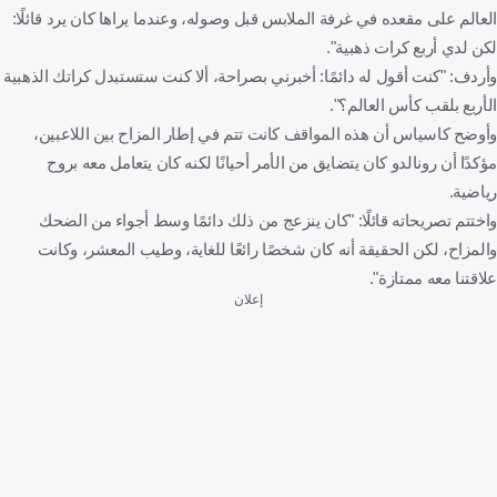
العالم على مقعده في غرفة الملابس قبل وصوله، وعندما يراها كان يرد قائلًا:
لكن لدي أربع كرات ذهبية".
وأردف: "كنت أقول له دائمًا: أخبرني بصراحة، ألا كنت ستستبدل كراتك الذهبية
الأربع بلقب كأس العالم؟".
وأوضح كاسياس أن هذه المواقف كانت تتم في إطار المزاح بين اللاعبين،
مؤكدًا أن رونالدو كان يتضايق من الأمر أحيانًا لكنه كان يتعامل معه بروح
رياضية.
واختتم تصريحاته قائلًا: "كان ينزعج من ذلك دائمًا وسط أجواء من الضحك
والمزاح، لكن الحقيقة أنه كان شخصًا رائعًا للغاية، وطيب المعشر، وكانت
علاقتنا معه ممتازة".
إعلان