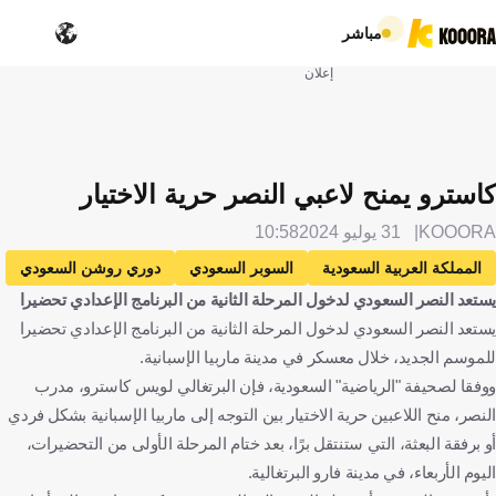
مباشر
إعلان
كاسترو يمنح لاعبي النصر حرية الاختيار
KOOORA
31 يوليو 2024
10:58
المملكة العربية السعودية
السوبر السعودي
دوري روشن السعودي
يستعد النصر السعودي لدخول المرحلة الثانية من البرنامج الإعدادي تحضيرا
النصر
الرائد
ألميريا
إسبانيا
لويس كاسترو
يستعد النصر السعودي لدخول المرحلة الثانية من البرنامج الإعدادي تحضيرا
البرتغال
كرة قدم
للموسم الجديد، خلال معسكر في مدينة ماربيا الإسبانية.
ووفقا لصحيفة "الرياضية" السعودية، فإن البرتغالي لويس كاسترو، مدرب
النصر، منح اللاعبين حرية الاختيار بين التوجه إلى ماربيا الإسبانية بشكل فردي
أو برفقة البعثة، التي ستنتقل برًا، بعد ختام المرحلة الأولى من التحضيرات،
اليوم الأربعاء، في مدينة فارو البرتغالية.