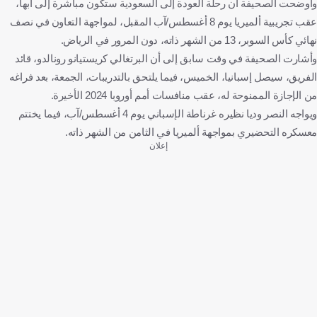
وأوضحت الصحيفة أن رحلة العودة إلى السعودية ستكون مباشرة إلى أبها،
عقب تجريبية ألميريا يوم 8 أغسطس/آب المقبل، لمواجهة التعاون في نصف
نهائي كأس السوبر، 13 من الشهر ذاته، دون المرور في الرياض.
وأشارت الصحيفة في وقت سابق إلى أن البرتغالي كريستيانو رونالدو، قائد
الفريق، سيصل إسبانيا، الخميس، فيما يلتحق بالتدريبات، الجمعة، بعد فراغه
من الإجازة الممنوحة له، عقب منافسات أمم أوروبا 2024 الأخيرة.
ويواجه النصر وديا نظيره غرناطة الإسباني يوم 4 أغسطس/آب، فيما يختتم
معسكره التحضيري بمواجهة ألميريا في الثامن من الشهر ذاته.
إعلان