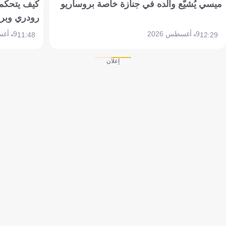
ميسي يُشيّع والده في جنازة خاصة بروساريو
كيف يتحكم 
رودري وبر
9 أغسطس 2026
9 أغسطس 2026
11:48
12:29
إعلان