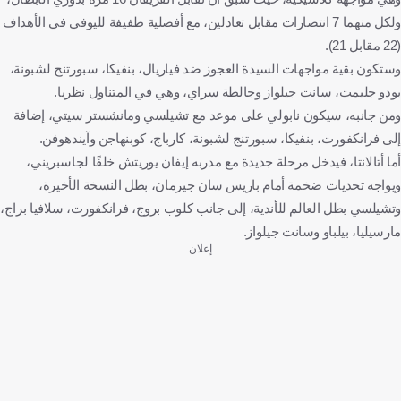
ولكل منهما 7 انتصارات مقابل تعادلين، مع أفضلية طفيفة لليوفي في الأهداف
(22 مقابل 21).
وستكون بقية مواجهات السيدة العجوز ضد فياريال، بنفيكا، سبورتنج لشبونة،
بودو جليمت، سانت جيلواز وجالطة سراي، وهي في المتناول نظريا.
ومن جانبه، سيكون نابولي على موعد مع تشيلسي ومانشستر سيتي، إضافة
إلى فرانكفورت، بنفيكا، سبورتنج لشبونة، كارباج، كوبنهاجن وآيندهوفن.
أما أتالانتا، فيدخل مرحلة جديدة مع مدربه إيفان يوريتش خلفًا لجاسبريني،
ويواجه تحديات ضخمة أمام باريس سان جيرمان، بطل النسخة الأخيرة،
وتشيلسي بطل العالم للأندية، إلى جانب كلوب بروج، فرانكفورت، سلافيا براج،
مارسيليا، بيلباو وسانت جيلواز.
إعلان