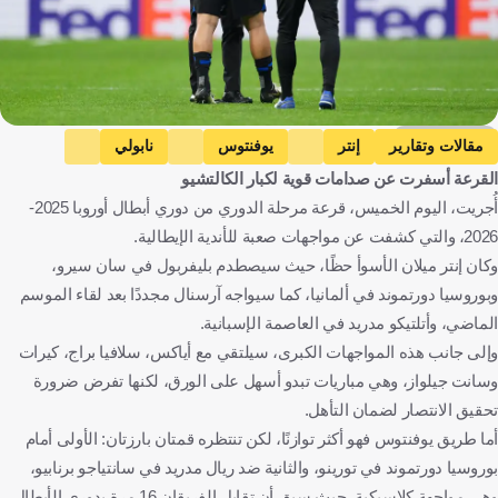
Getty Images
مقالات وتقارير
إنتر
يوفنتوس
نابولي
القرعة أسفرت عن صدامات قوية لكبار الكالتشيو
ليفربول
أتلتيكو مدريد
ريال مدريد
أُجريت، اليوم الخميس، قرعة مرحلة الدوري من دوري أبطال أوروبا 2025-
تشيلسي
باريس سان جيرمان
أتالانتا
إيطاليا
2026، والتي كشفت عن مواجهات صعبة للأندية الإيطالية.
إنجلترا
إسبانيا
فرنسا
كرة قدم
وكان إنتر ميلان الأسوأ حظًا، حيث سيصطدم بليفربول في سان سيرو،
وبوروسيا دورتموند في ألمانيا، كما سيواجه آرسنال مجددًا بعد لقاء الموسم
الماضي، وأتلتيكو مدريد في العاصمة الإسبانية.
وإلى جانب هذه المواجهات الكبرى، سيلتقي مع أياكس، سلافيا براج، كيرات
وسانت جيلواز، وهي مباريات تبدو أسهل على الورق، لكنها تفرض ضرورة
تحقيق الانتصار لضمان التأهل.
أما طريق يوفنتوس فهو أكثر توازنًا، لكن تنتظره قمتان بارزتان: الأولى أمام
بوروسيا دورتموند في تورينو، والثانية ضد ريال مدريد في سانتياجو برنابيو،
وهي مواجهة كلاسيكية، حيث سبق أن تقابل الفريقان 16 مرة بدوري الأبطال،