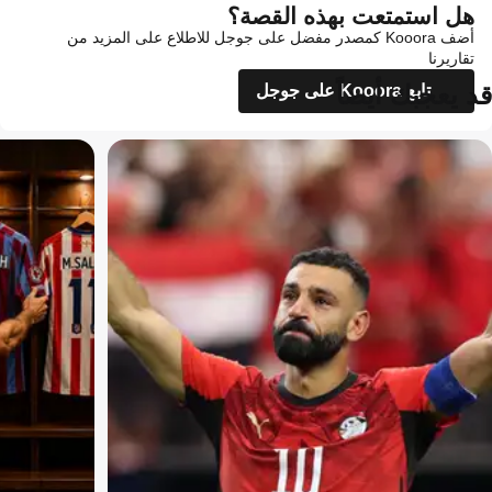
هل استمتعت بهذه القصة؟
أضف Kooora كمصدر مفضل على جوجل للاطلاع على المزيد من
تقاريرنا
قد يعجبك أيضاً
تابع Kooora على جوجل