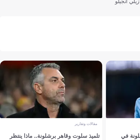
ى نفسه حتى تم استبداله في الدقيقة 85 باللاعب البرازيلي أنجيلو
مقالات وتقارير
ونة في
تلميذ سلوت وقاهر برشلونة.. ماذا ينتظر