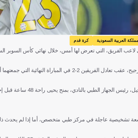
مملكة العربية السعودية
كرة قدم
حيى لاعب الفريق، التي تعرض لها أمس، خلال نهائي كأس السوبر ال
وخسر النصر نهائي كاس السوبر السعودي، بنتيجة 5-3 بركلات الترجيح، عقب تعادل الفريقين 2-2 في المبار
ووفقا لصحيفة "الرياضية" السعودية، أوصى البرتغالي كارلوس ميجي
ة تشخيصية عاجلة في مركز طبي متخصص، أما إذا لم يحدث ذلك