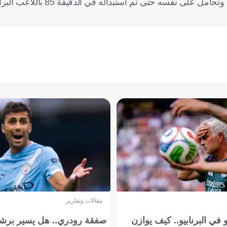
وكان يحيى قد تعرّض للإصابة في الشوط الأول من مباراة الأهلي، وتحامل عل
مقالات وتقارير
في البرنابيو.. كيف يوازن
صفقة رودري.. هل يسير برشل