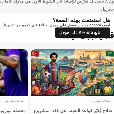
جابرييل.
هل استمتعت بهذه القصة؟
أضف Kooora كمصدر مفضل على جوجل للاطلاع على المزيد من تقاريرنا
قد يعجبك أيضاً
تابع Kooora على جوجل
مقالات وتقارير
مقالات وتقارير
صلاح يُغَيّر قواعد اللعبة.. هل فقد المشروع
معضلة مورينيو 