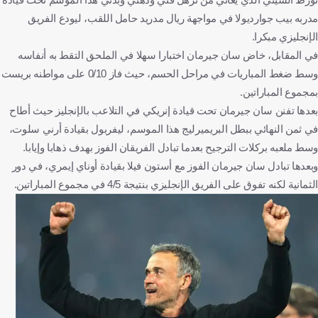
مدربه بيب جوارديولا في مواجهة ريال مدريد حامل اللقب، ليودع الفريق
الإنجليزي مبكرا.
في المقابل، خاض سان جيرمان اختبارا سهلا في الملحق التقط به أنفاسه
وسط ضغط المباريات في مراحل الحسم، حيث فاز 0/10 على مواطنه بريست
بمجموع المباراتين.
بعدها تفنن سان جيرمان تحت قيادة إنريكي في التلاعب بالإنجليز حيث أطاح
في ثمن النهائي ببطل البريميرليج هذا الموسم، ليفربول بقيادة أرني سلوت،
وسط ملعبه بركلات الترجيح بعدما تبادل الفريقان الفوز بهدف ذهابا وإيابا.
وبعدها تبادل سان جيرمان الفوز مع أستون فيلا بقيادة أوناي إيمري، في دور
الثمانية لكنه تفوق على الفريق الإنجليزي بنتيجة 4/5 في مجموع المباراتين.