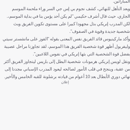
المباراتين.
وبعد التأهل للنهائي، كشف نجوم بي إس جي السر وراء ملحمة الموسم
الجاري، حيث قال أشرف حكيمي "لم يكن أحد يؤمن بنا في بداية الموسم،.
لكن المدرب إنريكي بذل مجهودا كبيرا على مستوى تكوين الفريق وبث
شخصية جديدة وقوية في الصفوف".
وأكد ماركينيوس قائد الفريق نفس المعنى بقوله "الفوز على مانشستر سيتي
وليفربول أظهر قوة شخصية الفريق هذا الموسم، لقد تجاوزنا مراحل عصيبة
بفضل قوة الشخصية التي بثها إنريكي في نفوس اللاعبين".
ونقل لويس إنريكي هرمونات شخصية البطل إلى باريس ليتجاوز الفريق أكثر
من عقبة، وينجح في قلب الأمور لصالحه ليعود المدرب الإسباني مجددا إلى
نهائي دوري الأبطال بعد 10 أعوام من قيادته برشلونة للقبه الخامس والأخير.
إعلان