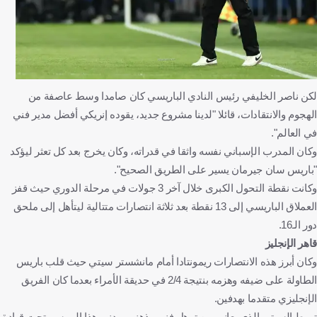
لكن ناصر الخليفي رئيس النادي الباريسي كان صامدا وسط عاصفة من
الهجوم والانتقادات، قائلا "لدينا مشروع جديد، يقوده إنريكي أفضل مدير فني
في العالم".
وكان المدرب الإسباني نفسه واثقا في قدراته، وكان يخرج بعد كل تعثر ليؤكد
"باريس سان جيرمان يسير على الطريق الصحيح".
وكانت نقطة التحول الكبرى خلال آخر 3 جولات في مرحلة الدوري حيث قفز
العملاق الباريسي إلى 13 نقطة بعد ثلاثة انتصارات متتالية ليتأهل إلى ملحق
دور الـ16.
قاهر الإنجليز
وكان أبرز هذه الانتصارات ريمونتادا أمام مانشستر سيتي حيث قلب باريس
الطاولة على ضيفه وهزمه بنتيجة 2/4 في حديقة الأمراء بعدما كان الفريق
الإنجليزي متقدما بهدفين.
تورط السيتي الذي يعاني من ترهل فني وذهني وبدني هذا الموسم تحت قيادة