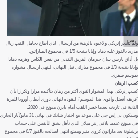
EPA
ولم يشعر إنريكي ولاعبوه بالرهبة من آرسنال الذي أطاح بحامل اللقب ريال
مدريد بالفوز عليه ذهابا وإيابا بنتيجة 1/5 في مجموع المباراتين.
بل أذاق باريس سان جيرمان الفريق اللندني من نفس الكأس وهزمه ذهابا
وإيابا بنتيجة 1/3 في مجموع مباراتي قبل النهائي، لينهي آرسنال مشواره
بموسم صفري.
كسب الرهان
كسب إنريكي بهذا المشوار القوي أكثر من رهان بتأكيده مرارا وتكرارا بأن
"فريقه أفضل وأقوى هذا الموسم"، ليقوده لنهائي دوري أبطال أوروبا للمرة
الثانية في تاريخه بعدما خسر اللقب أمام بايرن ميونخ في 2020.
وسيكون بي إس جي على موعد مع اختبار شائك في نهائي 31 مايو/آيار الجاري
في ميونخ عندما يلاقي إنتر ميلان الذي تأهل بشق الأنفس على حساب
برشلونة بعد ماراثون كروي مثير وممتع انتهى لصالحه بالفوز 6/7 في مجموع