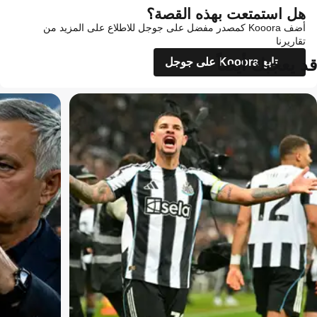
هل استمتعت بهذه القصة؟
أضف Kooora كمصدر مفضل على جوجل للاطلاع على المزيد من
تقاريرنا
قد يعجبك أيضاً
تابع Kooora على جوجل