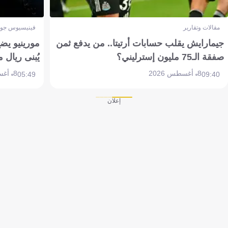
مقالات وتقارير
فينيسيوس جون
جيمارايش يقلب حسابات أرتيتا.. من يدفع ثمن
مورينيو يض
صفقة الـ75 مليون إسترليني؟
يُبنى ريال 
8 أغسطس 2026
8 أغسطس 2026
05:49
09:40
إعلان