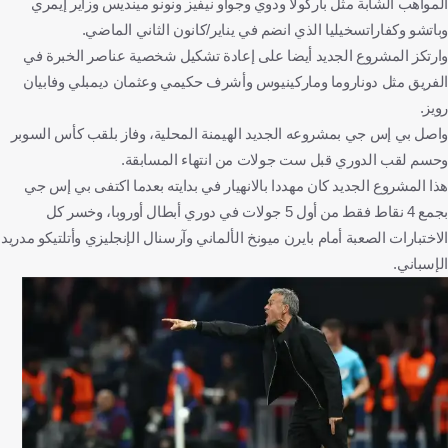
المواهب الشابة مثل باركولا ودوي وجواو نيفيز ونونو مينديس وزاير إيمري
وباتشو وكفاراتسخيليا الذي انضم في يناير/كانون الثاني الماضي.
وارتكز المشروع الجديد أيضا على إعادة تشكيل شخصية عناصر الخبرة في
الفريق مثل دوناروما وماركينيوس وأشرف حكيمي وعثمان ديمبلي وفابيان
رويز.
واصل بي إس جي بمشروعه الجديد الهيمنة المحلية، وفاز بلقب كأس السوبر
وحسم لقب الدوري قبل ست جولات من انتهاء المسابقة.
هذا المشروع الجديد كان مهددا بالانهيار في بدايته بعدما اكتفى بي إس جي
بجمع 4 نقاط فقط من أول 5 جولات في دوري أبطال أوروبا، وخسر كل
الاختبارات الصعبة أمام بايرن ميونخ الألماني وآرسنال الإنجليزي وأتلتيكو مدريد
الإسباني.