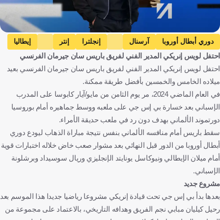
دوري أبطال أوروبا
آرسنال
إنجلترا
إنتر
إيطاليا
احتفل لويس إنريكي المدير الفني لفريق باريس سان جيرمان الفرنسي
باريس سان جيرمان
فرنسا
لويس إنريكي
إسبانيا
احتفل لويس إنريكي المدير الفني لفريق باريس سان جيرمان الفرنسي بعيد
كرة قدم
ميلاده الخامس والخمسين بأفضل طريقة ممكنة.
في العام الماضي 2024، مر يوم الثامن من مايو/آيار كابوسا على المدرب
الإسباني بعد خسارة بي إس جي على ملعبه ووسط جماهيره أمام بوروسيا
دورتموند الألماني بهدف دون رد في ملعب حديقة الأمراء.
سقط باريس أمام منافسه الألماني بنفس نتيجة مباراة الذهاب ليودع دوري
أبطال أوروبا من الدور قبل النهائي بعد مشوار صعب خاض خلاله اختبارات قوية
أمام ميلان الإيطالي ونيوكاسل يونايتد الإنجليزي وريال سوسيداد وبرشلونة
الإسباني.
مشروع جديد
بعدها بدأ بي إس جي تحت قيادة إنريكي مشروعا رياضيا جديدا هذا الموسم بعد
رحيل كيليان مبابي نجم الفريق وهدافه التاريخي، بالاعتماد على مجموعة من