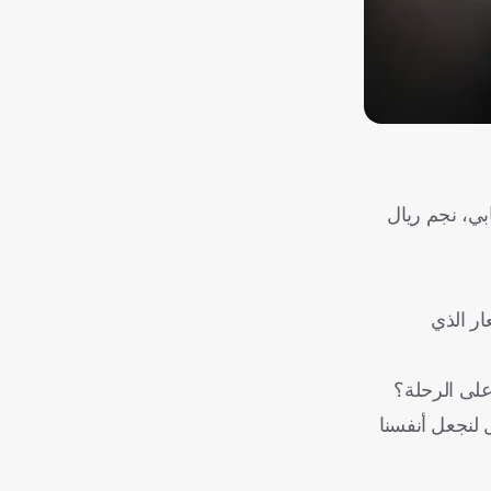
بي، نجم ريال
ار الذي
لى الرحلة؟
؟ على هذا تضحك يا رجل؟ لقد أحضرناك لنسعد بك، ليس لتسجل 80 هدفاً، بل لنجعل أنفسنا