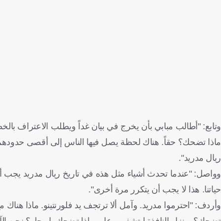
وتابع: "أطالب مبابي بأن يخرج في بيان غداً ويطلب الاعتراف ب
ماذا تضحك؟ حقاً. هناك لحظة يصل فيها الناس إلى أقصى حدودهم. 
ريال مدريد".
وواصل: "عندما تحدث أشياء مثل هذه في تاريخ ريال مدريد يجب أن
حياتنا. هذا لا يجب أن يتكرر مرة أخرى".
وأردف: "احترموا مدريد. وآمل ألا ترتجف يد فلورنتينو. ماذا هناك م
تضحك؟ وينزل النافذة ليتشفى.. على ماذا تضحك يا رجل؟ نحن الآن