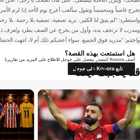
تخرج غاضباً ومتحمساً وتقول سألعب أعرج يوم الأحد إذا لزم الأمر
ومدرب لا ترتجف يده، وأول من يخرج عن الصف يطرد ويُعرف ذلك 
واختتم: "مدريد فوق الجميع. سواء أعجبكم ذلك أم لا، انتهت الحضا
هل استمتعت بهذه القصة؟
أضف Kooora كمصدر مفضل على جوجل للاطلاع على المزيد من تقاريرنا
قد يعجبك أيضاً
تابع Kooora على جوجل