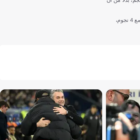
واستطرد: "لم يتبقَ لنا الكثير.. نريد تصفية، تصفية بلا رحمة. بلا رحمة. يجب أن يرحل 10 أو 12 لاعباً، ويصعد 5 من الناشئين، ونتعاقد مع 4 نجوم،