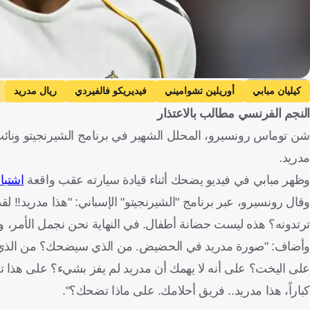
Getty Images
كيليان مبابي
أوريلين تشواميني
فيديريكو فالفيردي
ريال مدريد
النجم الفرنسي مطالب بالاعتذار
شن توماس رونسيرو، المحلل الشهير في برنامج الشيرنجيتو ونائ
مدريد.
وظهر مبابي في فيديو يضحك أثناء قيادة سيارته عقب واقعة
اشتبا
وقال رونسيرو، عبر برنامج "الشيرنجيتو" الإسباني: "هذا مدريد!! لقد
ترتدونه؟ هذه ليست حضانة أطفال. في النهاية نحن نجمل الأمر، وه
وأضاف: "صورة مدريد في الحضيض. من الذي سيضحك؟ من الذي ي
كباراً، هذا مدريد.. فريق أحلامك. على ماذا تضحك؟".