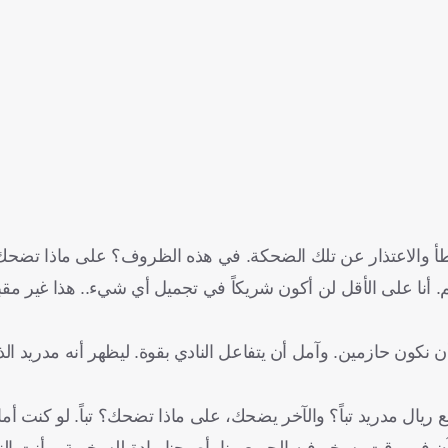
الخطأ والاعتذار عن تلك الضحكة. في هذه الظروف؟ على ماذا تضح
أنا على الأقل لن أكون شريكاً في تجميل أي شيء.. هذا غير مقبو
 نكون حازمين. وآمل أن يتفاعل النادي بقوة. ليظهر أنه مدريد ا
ع ريال مدريد تباً؟ والآخر يضحك، على ماذا تضحك؟ تباً. لو كنت أم
 في وقت يسخر فيه الجميع منا، أصبحنا مادة للسخرية، وأنت النج