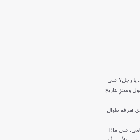
ك يا رجل؟ على
ل ومخزٍ لتاريخ
لذي نعرفه طوال
امي، على ماذا
م، بدلاً من أن