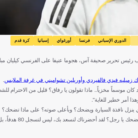
الدوري الإسباني
فرنسا
أورغواي
إسبانيا
كرة قدم
ب رئيس تحرير صحيفة آس، هجوما عنيفا على الفرنسي كيليان مبا
ك زميليه فيدي فالفيردي وأوريلين تشواميني في غرفة الملابس
.
 كان موسماً مخزياً.. ماذا تقولون يا رفاق؟ قليل من الاحترام للشع
ذا أمر خطير للغاية".
نزل نافذة السيارة ويضحك؟ وبأعلى صوته؟ على ماذا تضحك؟ ع
على اليخت؟ على أنه لا يهمك أن مدريد لم يفز بشيء