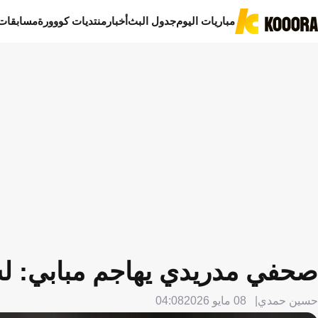
مباريات اليوم
جدول البث
أخبار
منتديات كووورة
مسابقات
صحفي مدريدي يهاجم مبابي: ل
حسين حمدي
08 مايو 2026
04:08