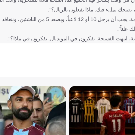
، تضحك بملء فيك. ماذا يفعلون بالريال؟".
علناً".
نة، انتهت الفسحة. يفكرون في المونديال. يفكرون في ماذا؟".