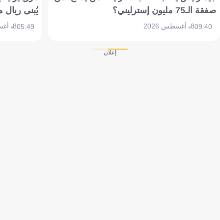
صفقة الـ75 مليون إسترليني؟
يُبنى ريال 
8 أغسطس 2026
8 أغسطس 2026
05:49
09:40
إعلان