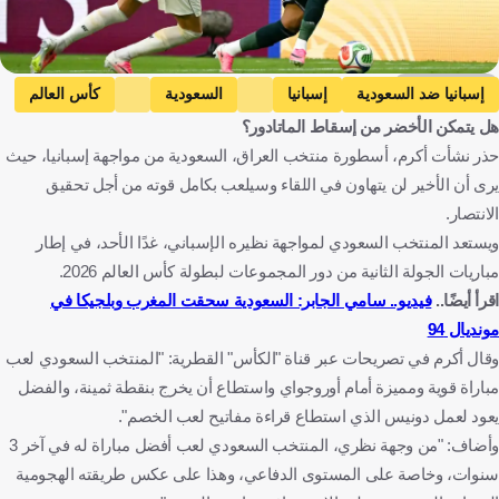
Getty Images
إسبانيا ضد السعودية
إسبانيا
السعودية
كأس العالم
هل يتمكن الأخضر من إسقاط الماتادور؟
إسبانيا
المملكة العربية السعودية
الولايات المتحدة
كرة قدم
حذر نشأت أكرم، أسطورة منتخب العراق، السعودية من مواجهة إسبانيا، حيث
يرى أن الأخير لن يتهاون في اللقاء وسيلعب بكامل قوته من أجل تحقيق
الانتصار.
ويستعد المنتخب السعودي لمواجهة نظيره الإسباني، غدًا الأحد، في إطار
مباريات الجولة الثانية من دور المجموعات لبطولة كأس العالم 2026.
اقرأ أيضًا..
فيديو.. سامي الجابر: السعودية سحقت المغرب وبلجيكا في
مونديال 94
وقال أكرم في تصريحات عبر قناة "الكأس" القطرية: "المنتخب السعودي لعب
مباراة قوية ومميزة أمام أوروجواي واستطاع أن يخرج بنقطة ثمينة، والفضل
يعود لعمل دونيس الذي استطاع قراءة مفاتيح لعب الخصم".
وأضاف: "من وجهة نظري، المنتخب السعودي لعب أفضل مباراة له في آخر 3
سنوات، وخاصة على المستوى الدفاعي، وهذا على عكس طريقته الهجومية