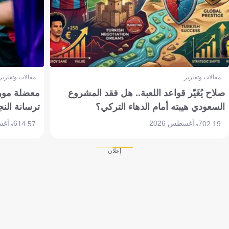
مقالات وتقارير
مقالات وتقارير
صلاح يُغَيّر قواعد اللعبة.. هل فقد المشروع
معضلة مورين
السعودي هيبته أمام الدهاء التركي؟
ترسانة النج
7 أغسطس 2026
6 أغسطس 2026
14:57
02:19
إعلان