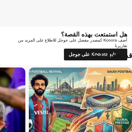
هل استمتعت بهذه القصة؟
أضف Kooora كمصدر مفضل على جوجل للاطلاع على المزيد من
تقاريرنا
قد يعجبك أيضاً
تابع Kooora على جوجل