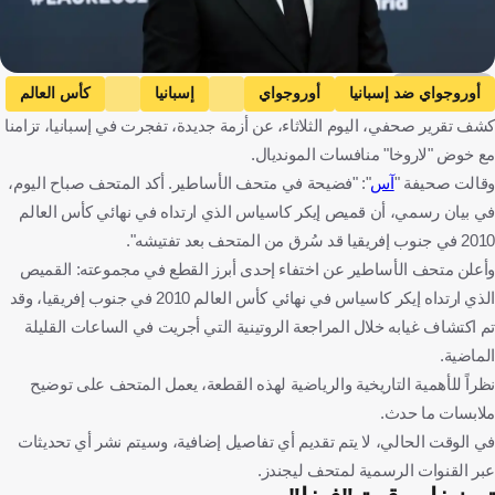
Getty Images
أوروجواي ضد إسبانيا
أوروجواي
إسبانيا
كأس العالم
كشف تقرير صحفي، اليوم الثلاثاء، عن أزمة جديدة، تفجرت في إسبانيا، تزامنا
إيكر كاسياس
أورغواي
إسبانيا
المكسيك
كرة قدم
مع خوض "لاروخا" منافسات المونديال.
وقالت صحيفة "
آس
": "فضيحة في متحف الأساطير. أكد المتحف صباح اليوم،
في بيان رسمي، أن قميص إيكر كاسياس الذي ارتداه في نهائي كأس العالم
2010 في جنوب إفريقيا قد سُرق من المتحف بعد تفتيشه".
وأعلن متحف الأساطير عن اختفاء إحدى أبرز القطع في مجموعته: القميص
الذي ارتداه إيكر كاسياس في نهائي كأس العالم 2010 في جنوب إفريقيا، وقد
تم اكتشاف غيابه خلال المراجعة الروتينية التي أجريت في الساعات القليلة
الماضية.
نظراً للأهمية التاريخية والرياضية لهذه القطعة، يعمل المتحف على توضيح
ملابسات ما حدث.
في الوقت الحالي، لا يتم تقديم أي تفاصيل إضافية، وسيتم نشر أي تحديثات
عبر القنوات الرسمية لمتحف ليجندز.