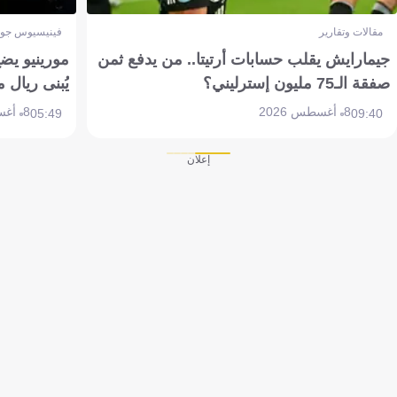
مقالات وتقارير
فينيسيوس جون
جيمارايش يقلب حسابات أرتيتا.. من يدفع ثمن
مورينيو يض
صفقة الـ75 مليون إسترليني؟
يُبنى ريال 
8 أغسطس 2026
8 أغسطس 2026
05:49
09:40
إعلان