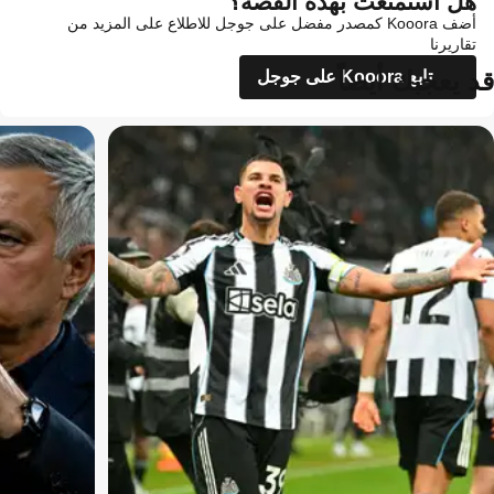
هل استمتعت بهذه القصة؟
أضف Kooora كمصدر مفضل على جوجل للاطلاع على المزيد من
تقاريرنا
قد يعجبك أيضاً
تابع Kooora على جوجل