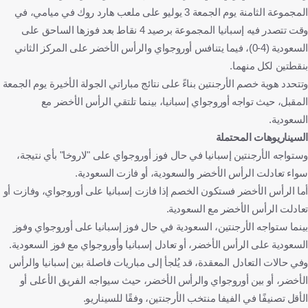
المجموعة الثامنة يوم الجمعة 3 يوليو على ملعب هارد روك في ميامي، في
وقت تتصدر فيه إسبانيا المجموعة برصيد 4 نقاط بعد فوزها الساحق على
السعودية (4-0)، فيما يتنافس أوروجواي والرأس الأخضر على المركز الثاني
بنقطتين لكل منهما.
وتتحدد هوية خصم الأرجنتين بناءً على نتائج مباراتي الجولة الأخيرة يوم الجمعة
المقبل، حيث تواجه أوروجواي إسبانيا، بينما تلتقي الرأس الأخضر مع
السعودية.
السيناريوهات المحتملة
وستواجه الأرجنتين إسبانيا في حال فوز أوروجواي على "لاروخا" بأي نتيجة،
سواء تعادلت الرأس الأخضر والسعودية، أو فازت السعودية.
أما الرأس الأخضر فستكون الخصم إذا فازت إسبانيا على أوروجواي، وفازت أو
تعادلت الرأس الأخضر مع السعودية.
بينما ستواجه الأرجنتين، السعودية في حال فوز إسبانيا على أوروجواي وفوز
السعودية على الرأس الأخضر، أو تعادل إسبانيا وأوروجواي مع فوز السعودية.
وفي حالات التعادل المعقدة، قد يُلجأ إلى مباريات فاصلة بين إسبانيا والرأس
الأخضر، أو بين أوروجواي والرأس الأخضر، حيث سيواجه الفريق الأعلى أو
الأقل تصنيفًا في الفيفا منتخب الأرجنتين، وفقًا للسيناريو.