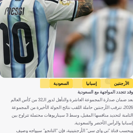
Getty Images
الأرجنتين
إسبانيا
السعودية
وقد تتجدد المواجهة مع السعودية
الرأس الأخضر
كاب فيردي
الأرجنتين
إسبانيا
بعد ضمان صدارة المجموعة العاشرة والتأهل لدور الـ32 من كأس العالم
المملكة العربية السعودية
الرأس الأخضر
كرة قدم
2026، تترقب الأرجنتين حاملة اللقب نتائج الجولة الأخيرة من المجموعة
الثامنة لتحديد منافسها المقبل، وسط 3 سيناريوهات محتملة تتراوح بين
إسبانيا والرأس الأخضر والسعودية.
وبحسب قناة "تي واي سي" الأرجنتينية، فإن "التانجو" سيواجه وصيف