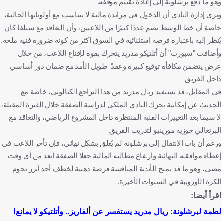
وهو ما دفع برشلونة إلى إعادة تقييم موقفه.
وترى إدارة النادي أن الدخول في مزايدة مالية لا يتناسب مع أولوياتها الحالية،
خاصة أن خط الوسط يضم عددًا كبيرًا من اللاعبين، وأن التعاقد مع سيلفا كان
يُنظر إليه باعتباره فرصة استثنائية في السوق أكثر من كونه ضرورة فنية ملحة.
وأضافت "سبورت" أن أتلتيكو مدريد يتحرك بقوة لإقناع اللاعب، من خلال
عرض يتضمن مكافأة توقيع كبيرة وعقدًا طويل الأمد مع ضمان دور أساسي
داخل الفريق.
في المقابل، قد يستفيد ريال مدريد من هذا التراجع الكتالوني، خاصة مع
الحديث عن إمكانية تحرك النادي الملكي لدراسة الصفقة خلال الفترة المقبلة،
لا سيما بعد التغييرات الفنية المنتظرة داخل المشروع الرياضي، والتعاقد مع
البرتغالي جوزيه مورينيو لتدريب الفريق.
ورغم أن باب الانتقال إلى برشلونة لم يُغلق بشكل نهائي، فإن تأخر اللاعب في
إعطاء موافقته النهائية وارتفاع مطالبه المالية جعلا الصفقة أبعد من أي وقت
مضى، وهو ما قد يمنح الأندية المنافسة فرصة ذهبية لخطف أحد أبرز نجوم
الكرة الأوروبية في السنوات الأخيرة.
اقرأ أيضا:
لطمة لبرشلونة: ريال مدريد يستفسر عن ألفاريز.. وأتلتيكو لا يمانع!