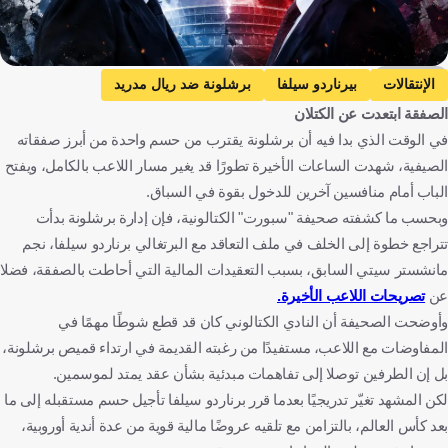
ChatGPT
الإنتقالات
بيرناردو سيلفا
برشلونة ضد ريال مدريد
الصفقة ابتعدت عن الكتلان
برشلونة
ريال مدريد
الدوري الإسباني
في الوقت الذي بدا فيه أن برشلونة يقترب من حسم واحدة من أبرز صفقاته
مانشستر سيتي ضد أستون فيلا
مانشستر سيتي
الصيفية، شهدت الساعات الأخيرة تطورًا قد يغير مسار اللاعب بالكامل، ويفتح
أستون فيلا
الدوري الإنجليزي الممتاز
الباب أمام منافسين آخرين للدخول بقوة في السباق.
فياريال ضد أتلتيكو مدريد
فياريال
أتلتيكو مدريد
وبحسب ما كشفته صحيفة "سبورت" الكتالونية، فإن إدارة برشلونة بدأت
تتراجع خطوة إلى الخلف في ملف التعاقد مع البرتغالي برناردو سيلفا، نجم
البرتغال
إسبانيا
إنجلترا
كرة قدم
مانشستر سيتي السابق، بسبب التعقيدات المالية التي أحاطت بالصفقة، فضلا
عن
تصريحات اللاعب الأخيرة.
وأوضحت الصحيفة أن النادي الكتالوني كان قد قطع شوطًا مهمًا في
المفاوضات مع اللاعب، مستفيدًا من رغبته القديمة في ارتداء قميص برشلونة،
بل إن الطرفين توصلا إلى تفاهمات مبدئية بشأن عقد يمتد لموسمين.
لكن المشهد تغيّر تدريجيًا بعدما قرر برناردو سيلفا تأجيل حسم مستقبله إلى ما
بعد كأس العالم، بالتزامن مع تلقيه عروضًا مالية قوية من عدة أندية أوروبية،