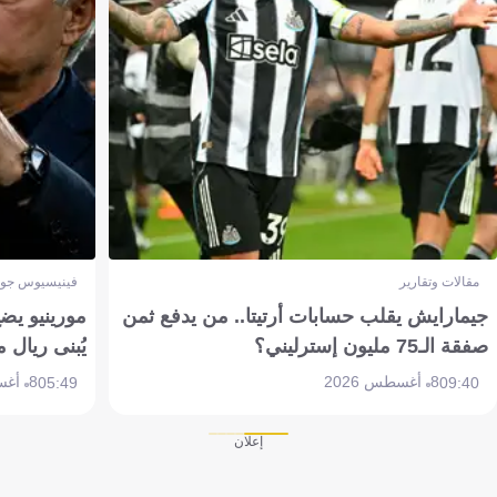
مقالات وتقارير
فينيسيوس جون
جيمارايش يقلب حسابات أرتيتا.. من يدفع ثمن
مورينيو يض
صفقة الـ75 مليون إسترليني؟
يُبنى ريال 
8 أغسطس 2026
8 أغسطس 2026
05:49
09:40
إعلان