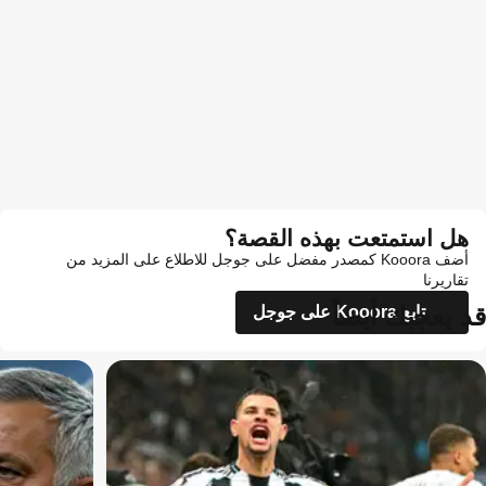
هل استمتعت بهذه القصة؟
أضف Kooora كمصدر مفضل على جوجل للاطلاع على المزيد من
تقاريرنا
قد يعجبك أيضاً
تابع Kooora على جوجل