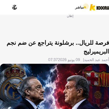
مباشر
إعلان
فرصة للريال.. برشلونة يتراجع عن ضم نجم
البريميرليج
أحمد عبد الحميد
09 يونيو 2026
07:37