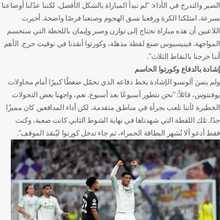
الصبر والتدرج في الأداء: "لم نبدأ المباراة بالشكل الأفضل، لكننا عدّلنا أوضاعنا
بسرعة. امتلكنا الكرة ورفعنا نسق الهجوم وصنعنا فرصًا واضحة. أخبرت
اللاعبين أن هذه مباراة تحتاج إلى توازن وصبر وإيمان باللحظة التي ستحسم
المواجهة. فينيسيوس صنع لقطة مذهلة، وكورتوا أنقذنا في توقيت حرج. الأهم
أننا خرجنا بالنقاط الثلاث".
إشادة بالدفاع وكورتوا الحاسم
ولم ينسَ ألونسو الإشادة بخط دفاعه الذي تحمّل ضغطًا كبيرًا أمام محاولات
يوفنتوس، قائلاً: "نحن نتطور أسبوعًا بعد أسبوع. نعم، واجهنا بعض التحولات
الخطيرة لأننا نلعب بجرأة في مناطق متقدمة، لكن أداء المدافعين كان مميزًا
جدًا. تلك اللقطة التي شهدناها في نهاية الشوط الثاني كانت صعبة، وكنت
فقط أدعو ألا تُشهر البطاقة الحمراء، ثم جاء تدخل كورتوا ليُنقذ الموقف".