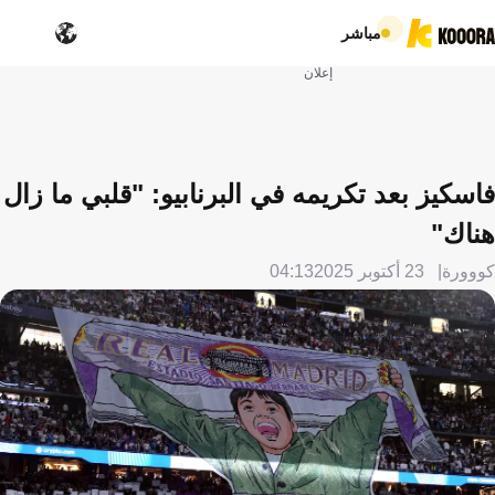
مباشر
إعلان
فاسكيز بعد تكريمه في البرنابيو: "قلبي ما زال
هناك"
كووورة
23 أكتوبر 2025
04:13