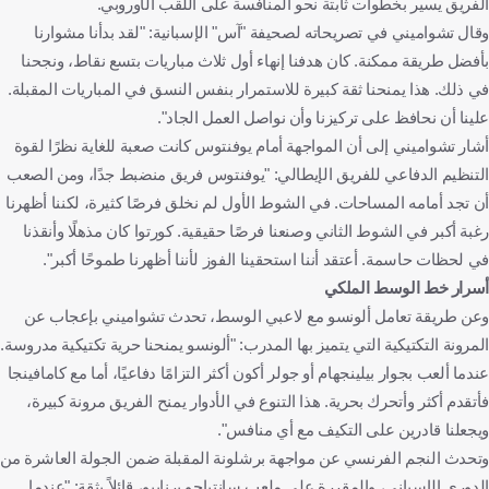
الفريق يسير بخطوات ثابتة نحو المنافسة على اللقب الأوروبي.
وقال تشواميني في تصريحاته لصحيفة "آس" الإسبانية: "لقد بدأنا مشوارنا
بأفضل طريقة ممكنة. كان هدفنا إنهاء أول ثلاث مباريات بتسع نقاط، ونجحنا
في ذلك. هذا يمنحنا ثقة كبيرة للاستمرار بنفس النسق في المباريات المقبلة.
علينا أن نحافظ على تركيزنا وأن نواصل العمل الجاد".
أشار تشواميني إلى أن المواجهة أمام يوفنتوس كانت صعبة للغاية نظرًا لقوة
التنظيم الدفاعي للفريق الإيطالي: "يوفنتوس فريق منضبط جدًا، ومن الصعب
أن تجد أمامه المساحات. في الشوط الأول لم نخلق فرصًا كثيرة، لكننا أظهرنا
رغبة أكبر في الشوط الثاني وصنعنا فرصًا حقيقية. كورتوا كان مذهلًا وأنقذنا
في لحظات حاسمة. أعتقد أننا استحقينا الفوز لأننا أظهرنا طموحًا أكبر".
أسرار خط الوسط الملكي
وعن طريقة تعامل ألونسو مع لاعبي الوسط، تحدث تشواميني بإعجاب عن
المرونة التكتيكية التي يتميز بها المدرب: "ألونسو يمنحنا حرية تكتيكية مدروسة.
عندما ألعب بجوار بيلينجهام أو جولر أكون أكثر التزامًا دفاعيًا، أما مع كامافينجا
فأتقدم أكثر وأتحرك بحرية. هذا التنوع في الأدوار يمنح الفريق مرونة كبيرة،
ويجعلنا قادرين على التكيف مع أي منافس".
وتحدث النجم الفرنسي عن مواجهة برشلونة المقبلة ضمن الجولة العاشرة من
الدوري الإسباني، والمقررة على ملعب سانتياجو برنابيو، قائلاً بثقة: "عندما