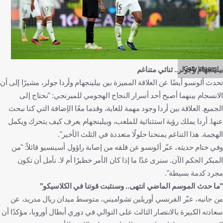
Getty Images
بيلينجهام وجولر.. ثنائي متناغم
تحدث ألونسو أيضًا عن العلاقة المميزة بين بيلينجهام وأردا جولر، مشيرًا إلى أن
الانسجام بينهما أصبح أحد أسرار النجاح الهجومي للميرنجي: "نحتاج إلى
الجميع. العلاقة بين أردا وجود مهمة للغاية، وقدما معًا الإضافة التي كنا نبحث
عنها. أردا يملك رؤية استثنائية للملعب، وبيلينجهام يعرف كيف يتحرك ويكمل
الهجمة. هذا التناغم يمنحنا حلولًا متعددة في الثلث الأخير".
وفي ختام حديثه، عبّر ألونسو عن قلقه من إصابة راؤول أسينسيو قائلاً: "من
المبكر الحكم الآن. سنرى غدًا ما إذا كان الأمر خطيرًا أم لا. نأمل أن تكون
مجرد كدمة بسيطة".
"ما حدث الموسم الماضي انتهى.. وسنثبت قوتنا في الكلاسيكو"
من جانبه، عبّر الفرنسي أوريلين تشواميني، متوسط ميدان ريال مدريد، عن
سعادته الكبيرة بالانتصار الثالث على التوالي في دوري أبطال أوروبا، مؤكدًا أن