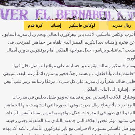
Getty Images
ريال مدريد
لوكاس فاسكيز
إسبانيا
كرة قدم
أعرب لوكاس فاسكيز، لاعب باير ليفركوزن الحالي ونجم ريال مدريد السابق،
عن فخره وامتنانه بعد التكريم المميز الذي تلقاه من جماهير الميرنجي في
ملعب "سانتياجو برنابيو"، خلال مواجهة الملكي أمام يوفنتوس بدوري أبطال
أوروبا.
ونشر فاسكيز رسالة مؤثرة عبر حساباته على مواقع التواصل، قال فيها:
"حلمت بذلك وأنا طفل… وعشته رجلاً. فخور وممتن دائماً. رغم البعد، سيبقى
قلبي هناك. شكراً ريال مدريد على كل شيء"، مرفقًا رسالته برمز قلب أبيض
في إشارة إلى النادي الملكي.
وشارك اللاعب الإسباني صورة قديمة له وهو طفل يجلس في مدرجات
البرنابيو حاملًا وشاح ريال مدريد، وهي الصورة التي استلهمت منها الجماهير
التيفو الذي ظهر في المدرجات خلال مواجهة يوفنتوس مساء أمس الأربعاء،
في مشهد مؤثر لخص العلاقة التي جمعته بالنادي منذ الطفولة وحتى رحيله.
ويواصل فاسكيز مشواره الاحترافي مع باير ليفركوزن الألماني، لكنه أكد بهذه