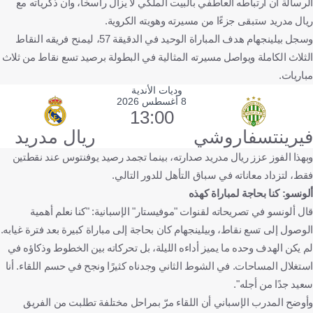
الرسالة أن ارتباطه العاطفي بالبيت الملكي لا يزال راسخًا، وأن ذكرياته مع
ريال مدريد ستبقى جزءًا من مسيرته وهويته الكروية.
وسجل بيلينجهام هدف المباراة الوحيد في الدقيقة 57، ليمنح فريقه النقاط
الثلاث الكاملة ويواصل مسيرته المثالية في البطولة برصيد تسع نقاط من ثلاث
مباريات.
وديات الأندية
8 أغسطس 2026
13:00
فيرينتسفاروشي
ريال مدريد
وبهذا الفوز عزز ريال مدريد صدارته، بينما تجمد رصيد يوفنتوس عند نقطتين
فقط، لتزداد معاناته في سباق التأهل للدور التالي.
ألونسو: كنا بحاجة لمباراة كهذه
قال ألونسو في تصريحاته لقنوات "موفيستار" الإسبانية: "كنا نعلم أهمية
الوصول إلى تسع نقاط، وبيلينجهام كان بحاجة إلى مباراة كبيرة بعد فترة غيابه.
لم يكن الهدف وحده ما يميز أداءه الليلة، بل تحركاته بين الخطوط وذكاؤه في
استغلال المساحات. في الشوط الثاني وجدناه كثيرًا ونجح في حسم اللقاء. أنا
سعيد جدًا من أجله".
وأوضح المدرب الإسباني أن اللقاء مرّ بمراحل مختلفة تطلبت من الفريق