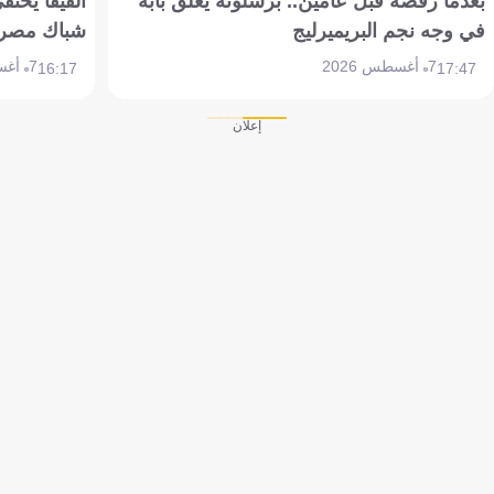
بعدما رفضه قبل عامين.. برشلونة يغلق بابه
الفيفا يحتفي
في وجه نجم البريميرليج
شباك مصر
7 أغسطس 2026
7 أغسطس 2026
16:17
17:47
إعلان