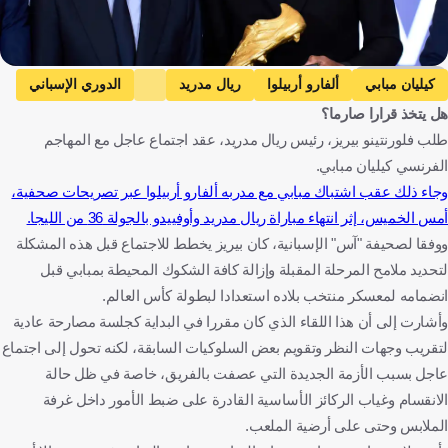
Getty Images
كيليان مبابي
ألفارو أربيلوا
ريال مدريد
الدوري الإسباني
هل يتخذ قرارا صارما؟
فرنسا
إسبانيا
كرة قدم
طلب فلورنتينو بيريز، رئيس ريال مدريد، عقد اجتماع عاجل مع المهاجم
الفرنسي كيليان مبابي.
وجاء ذلك عقب اشتباك مبابي مع مدربه ألفارو أربيلوا عبر تصريحات صحفية،
أمس الخميس، إثر انتهاء مباراة ريال مدريد وأوفييدو بالجولة 36 من الليجا.
ووفقا لصحيفة "آس" الإسبانية، كان بيريز يخطط للاجتماع قبل هذه المشكلة
لتحديد ملامح المرحلة المقبلة وإزالة كافة الشكوك المحيطة بمبابي قبل
انضمامه لمعسكر منتخب بلاده استعدادا لبطولة كأس العالم.
وأشارت إلى أن هذا اللقاء الذي كان مقررا في البداية كجلسة مصارحة عادية
لتقريب وجهات النظر وتقويم بعض السلوكيات السابقة، لكنه تحول إلى اجتماع
عاجل بسبب الأزمة الجديدة التي عصفت بالفريق، خاصة في ظل حالة
الانقسام وغياب الركائز الأساسية القادرة على ضبط الأمور داخل غرفة
الملابس وحتى على أرضية الملعب.