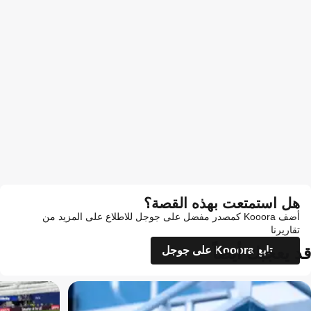
هل استمتعت بهذه القصة؟
أضف Kooora كمصدر مفضل على جوجل للاطلاع على المزيد من
تقاريرنا
قد يعجبك أيضاً
تابع Kooora على جوجل