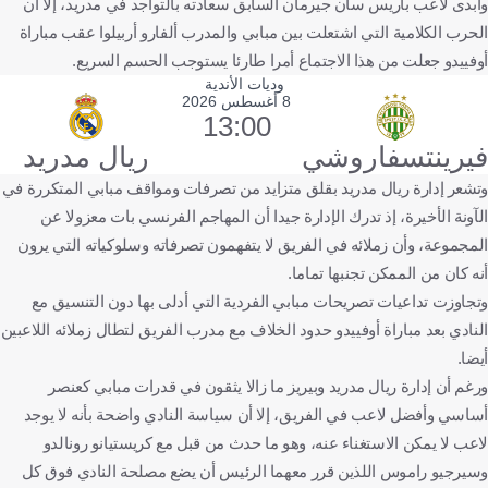
وأبدى لاعب باريس سان جيرمان السابق سعادته بالتواجد في مدريد، إلا أن
الحرب الكلامية التي اشتعلت بين مبابي والمدرب ألفارو أربيلوا عقب مباراة
أوفييدو جعلت من هذا الاجتماع أمرا طارئا يستوجب الحسم السريع.
وديات الأندية
8 أغسطس 2026
13:00
فيرينتسفاروشي
ريال مدريد
وتشعر إدارة ريال مدريد بقلق متزايد من تصرفات ومواقف مبابي المتكررة في
الآونة الأخيرة، إذ تدرك الإدارة جيدا أن المهاجم الفرنسي بات معزولا عن
المجموعة، وأن زملائه في الفريق لا يتفهمون تصرفاته وسلوكياته التي يرون
أنه كان من الممكن تجنبها تماما.
وتجاوزت تداعيات تصريحات مبابي الفردية التي أدلى بها دون التنسيق مع
النادي بعد مباراة أوفييدو حدود الخلاف مع مدرب الفريق لتطال زملائه اللاعبين
أيضا.
ورغم أن إدارة ريال مدريد وبيريز ما زالا يثقون في قدرات مبابي كعنصر
أساسي وأفضل لاعب في الفريق، إلا أن سياسة النادي واضحة بأنه لا يوجد
لاعب لا يمكن الاستغناء عنه، وهو ما حدث من قبل مع كريستيانو رونالدو
وسيرجيو راموس اللذين قرر معهما الرئيس أن يضع مصلحة النادي فوق كل