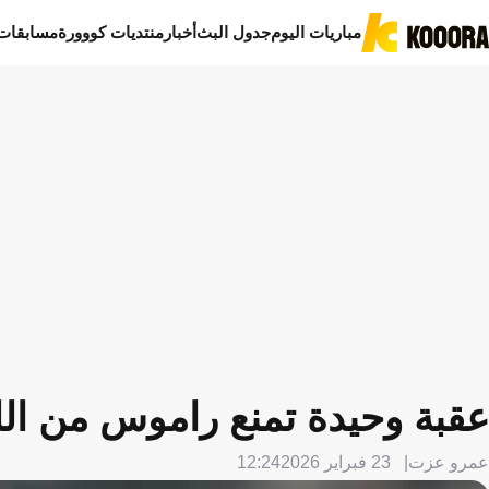
مباريات اليوم
جدول البث
أخبار
منتديات كووورة
مسابقات
عقبة وحيدة تمنع راموس من ال
عمرو عزت
23 فبراير 2026
12:24