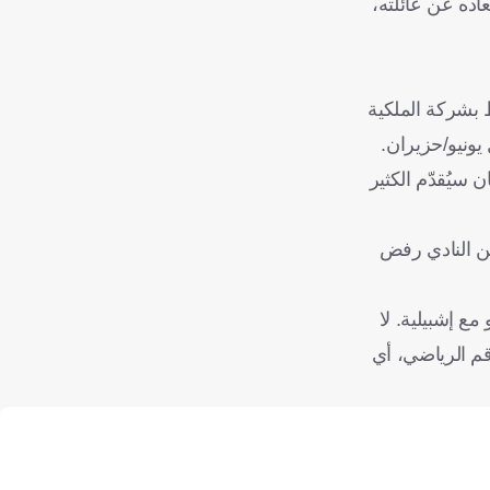
اده عن عائلته،
 بشركة الملكية
يونيو/حزيران.
 سيُقدّم الكثير
كن النادي رفض
ع إشبيلية. لا
قم الرياضي، أي