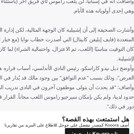
وأضافت أنه في إسبانيا، لن يلعب راموس لأي فريق آخر (باستثناء ري
وهي إحدى أولوياته هذه الأيام.
وأشارت الصحيفة إلى أن إشبيلية كان الوجهة المثالية، لكن إدارة
المتعددة (فايف إيليفن كابيتال) التي أصدرت خطاب نوايا (مع خيار ا
كان التوقيت مناسبًا (اللعب، ثم الاعتزال، واحتمالية الشراء) لما كا
لإشبيلية.
وأوضح ديل نيدو كاراسكو، رئيس النادي الأندلسي، أسباب قراره هذ
العرض"، وذلك بسبب "عدم التوافق" بين وجود مالك قد يُدار في
وأضاف: "قد يحدث أن يتولى موظفون آخرون في النادي تدريب المالك
حدود لدينا، ولم يكن بإمكان سيرجيو راموس اللعب مجاناً. القرا
دور في ذلك".
هل استمتعت بهذه القصة؟
أضف Kooora كمصدر مفضل على جوجل للاطلاع على المزيد من تقاريرنا
تابع Kooora على جوجل