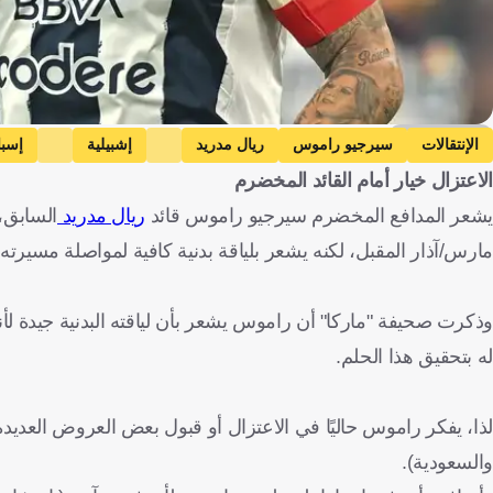
Getty Images
الإنتقالات
سيرجيو راموس
ريال مدريد
إشبيلية
إسبان
الاعتزال خيار أمام القائد المخضرم
يشعر المدافع المخضرم سيرجيو راموس قائد
ريال مدريد
مارس/آذار المقبل، لكنه يشعر بلياقة بدنية كافية لمواصلة مسيرته.
وذكرت صحيفة "ماركا" أن راموس يشعر بأن لياقته البدنية جيدة لأنه
له بتحقيق هذا الحلم.
لذا، يفكر راموس حاليًا في الاعتزال أو قبول بعض العروض العديد
والسعودية).