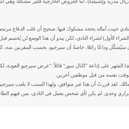
ال مدريد وإشبيلية)، أما العروض الخارجية فتُثير مشكلة وهي ابتع
 النادي خيبت آماله بحجة مشكوك فيها: صحيح أن قلب الدفاع مرتبط
لشراء الأول) لشراء النادي، لكن يبدو أن هذا الوضع لن يُحسم قبل 
ن سيُشكّل وداعًا رائعًا، خاصةً أن سيرجيو، بحسب المقربين منه، كان
ا الشهر على إذاعة "كانال سور" قائلاً: "عرض سيرجيو العودة، ل
 الوقت نفسه من قبل موظفين آخرين.
. لقد قررتُ أن هذا غير متوافق، ولهذا السبب لا يلعب سيرجيو م
ر قراري وحدي. لم يكن لأي شخص يعمل في النادي، بمن فيهم الطا