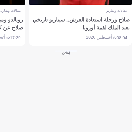
مقالات وتقارير
مقالات وتقارير
صلاح ورحلة استعادة العرش.. سيناريو تاريخي
رونالدو وم
يعيد الملك لقمة أوروبا
صلاح عن ك
6 أغسطس 2026
5 أغسطس 2026
17:29
08:04
إعلان