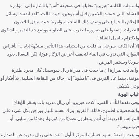
واستهلت الكاتبة "هيريرو" تحليلها في صحيفة "أس" بالإشارة إلى "مؤامرة
العشاء" التي جمعت اللاعبين قبل أسبوعين، حيث قالت: "لقد اتفقت وسائل
الإعلام بالإجماع على وصف ذلك اللقاء بالمؤامرة؛ حيث تبادل اللاعبون
النظرات واتفقوا على ضرورة الضرب على الطاولة ووضع حد للتذمر والشكوى
والالتزام بالعمل الشاق".
إلا أن الكاتبة سرعان ما قللت من استدامة هذا التأثير، مشبّهةً إياه بـ "الأقراص
الفوارة التي تذوب في الماء لتخفف أعراض الزكام فورًا، لكن السعال يعود
سريعًا ويستمر المرض".
وأضافت بمرارة أن ما حدث في مباراة ريال سوسيداد كان مجرد طفرة
مؤقتة، بينما عاد الفريق في "بامبلونا" إلى حالة من النقاهة السلبية، بلا أفكار أو
وعي تكتيكي.
غياب الهوية
وفي نقدها للأداء الفني، أكدت هيريرو، أن ريال مدريد بات يفتقر للإيقاع
والشخصية والطموح، قائلة: "الفريق يترك نفسه للتيار ويراهن بكل شيء على
المواهب الفردية؛ أي أنهم ينتظرون تصديًا من كورتوا، وهدفًا من مبابي، أو
فينيسيوس".
وتابعت واصفةً مشهد خسارة المركز الأول: "لقد تخلى ريال مدريد عن الصدارة