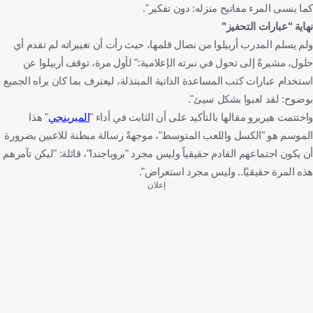
كما ينسى المرء مفاتيح منزله: دون تفكير".
نهاية "عبارات التحفيز"
ولم يسلم المدرب أربيلوا من نصال قلمها، حيث رأت أن تغييراته لم تقدم أي
حلول، مشيرةً إلى تحول في نبرته الإعلامية:" لأول مرة، توقف أربيلوا عن
استخدام عبارات كتب المساعدة الذاتية المبتذلة، ليعترف بما كان يراه الجميع
بوضوح: لقد لعبوا بشكل سيئ".
واختتمت هيريرو مقالها بالتأكيد على أن الثابت في أداء "
الميرينجي
" هذا
الموسم هو "الكسل واللعب المتوسط"، موجهةً رسالة مبطنة للاعبين بضرورة
أن يكون اجتماعهم القادم حقيقياً وليس مجرد "بروباجندا"، قائلة: "ليكن تآمرهم
هذه المرة حقيقيًا.. وليس مجرد استعراض".
إعلان