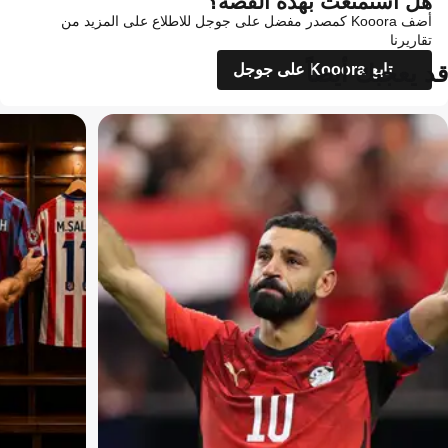
هل استمتعت بهذه القصة؟
أضف Kooora كمصدر مفضل على جوجل للاطلاع على المزيد من
تقاريرنا
قد يعجبك أيضاً
تابع Kooora على جوجل