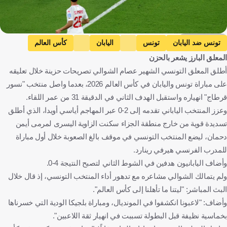
Getty Images
تونس ضد اليابان
تونس
اليابان
كأس العالم
المعلق البارز يشعر بالحزن
تونس
اليابان
المكسيك
كرة قدم
أطلق المعلق التونسي الشهير عصام الشوالي تصريحات حزينة خلال تعليقه
على مباراة تونس واليابان في كأس العالم 2026، بعدما واصل منتخب "نسور
قرطاج" انهياره واستقبل الهدف الثاني في الدقيقة 31 من عمر اللقاء.
وعزز المنتخب الياباني تقدمه إلى 2-0 عبر المهاجم أياسي أويدا، الذي أطلق
تسديدة قوية من خارج منطقة الجزاء سكنت الزاوية اليسرى لمرمى أيمن
دحمان، ليضع المنتخب التونسي في موقف بالغ الصعوبة خلال أول مباراة
للمدرب الفرنسي هيرفي رينارد.
وأضاف اليابانيون هدفين في الشوط الثاني لتصبح النتيجة 4-0.
ولم يتمالك الشوالي مشاعره مع تدهور أداء المنتخب التونسي، إذ قال خلال
البث المباشر: "ليتنا ما تأهلنا إلى كأس العالم".
وأضاف: "لاعبونا انكشفوا في المونديال، ومباراة بلجيكا الودية التي خسرناها
بخماسية نظيفة قبل البطولة تسببت في انهيار ثقة اللاعبين".