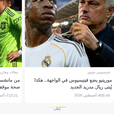
فينيسيوس جونيور
مقالات وتقارير
مورينيو يضع فينيسيوس في الواجهة.. هكذا
من مانشستر
يُبنى ريال مدريد الجديد
صحة موقف تين 
8 أغسطس 2026
7 أغسطس 2026
13:21
05:49
إعلان