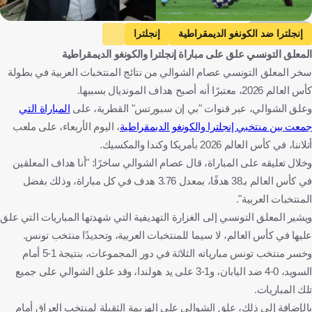
Getty Images
إنجلترا ضد الكونغو الديمقراطية
إنجلترا
المعلق التونسي علق على مباراة إنجلترا والكونغو الديمقراطية
الكونغو الديمقراطية
كأس العالم
تونس
سخر المعلق التونسي عصام الشوالي من نتائج المنتخبات العربية في بطولة
كندا ضد المغرب
كندا
المغرب
أستراليا ضد مصر
كأس العالم 2026، معتبرًا أنه أصبح هداف المونديال بسببها.
أستراليا
مصر
سويسرا ضد الجزائر
سويسرا
وعلق الشوالي، عبر قنوات "بي إن سبورتس" القطرية، على
المباراة التي
الجزائر
إنجلترا
الكونغو - كينشاسا
الولايات المتحدة
جمعت بين منتخبي إنجلترا والكونغو الديمقراطية
، اليوم الأربعاء، على ملعب
أتلاننا، في كأس العالم 2026 بأمريكا وكندا والمكسيك.
تونس
كندا
المغرب
أستراليا
مصر
سويسرا
الجزائر
وخلال تعليقه على المباراة، قال عصام الشوالي ساخرًا: "أنا هداف المعلقين
كرة قدم
في كأس العالم بـ38 هدفًا، بمعدل 3.76 هدف في كل مباراة، وذلك بفضل
المنتخبات العربية".
ويشير المعلق التونسي إلى الغزارة التهديفية التي شهدتها المباريات التي علق
عليها في كأس العالم، لا سيما للمنتخبات العربية، وتحديدًا منتخب تونس.
وخسر منتخب تونس مبارياته الثلاثة في دور المجموعات، بنتيجة 1-5 أمام
السويد، 0-4 ضد اليابان، و1-3 على يد هولندا، وقد علق الشوالي على جميع
تلك المباريات.
بالإضافة إلى ذلك، علق الشوالي على الهزيمة الثقيلة لمنتخب العراق أمام