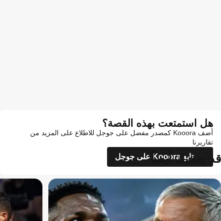
هل استمتعت بهذه القصة؟
أضف Kooora كمصدر مفضل على جوجل للاطلاع على المزيد من
تقاريرنا
قد يعجبك أيضاً
تابع Kooora على جوجل