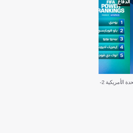
الدفاع
ولا يتفوق على النجم الكونغولي سوى الغاني كيفين برينس بواتينج الذي سجل هدفًا بعد 5 دقائق فقط، خلال الفوز على الولايات المتحدة الأمريكية 2-