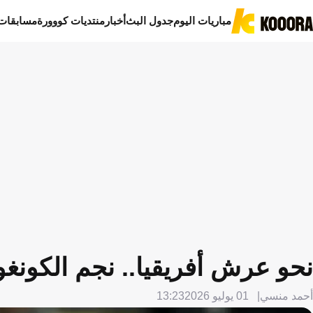
مباريات اليوم
جدول البث
أخبار
منتديات كووورة
مسابقات
نحو عرش أفريقيا.. نجم الكونغو
أحمد منسي
01 يوليو 2026
13:23