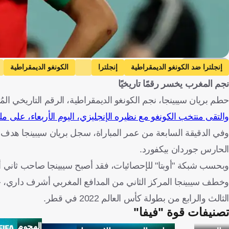
Getty Images
إنجلترا ضد الكونغو الديمقراطية
إنجلترا
الكونغو الديمقراطية
نجم المغرب يخسر رقمًا تاريخيًا
المغرب
الأهلي
إنجلترا
الكونغو - كينشاسا
الولايات 
حطم بريان سيبينجا، نجم الكونغو الديمقراطية، الرقم التاريخي 
والتقى منتخب الكونغو مع نظيره الإنجليزي، اليوم الأربعاء، على ملع
وفي الدقيقة السابعة من عمر المباراة، سجل بريان سيبينجا هدف 
الحارس جوردان بيكفورد.
وبحسب شبكة "أوبتا" للإحصائيات، فقد أصبح سيبينجا صاحب ثاني 
الثالث والرابع من بطولة كأس العالم 2022 في قطر.
تصنيفات قوة "فيفا"
الهجوم