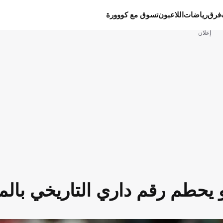
فرق
رياضات
اللاعبون
تسوق مع كووورة
إعلان
 يحطم رقم داري التاريخي بالم