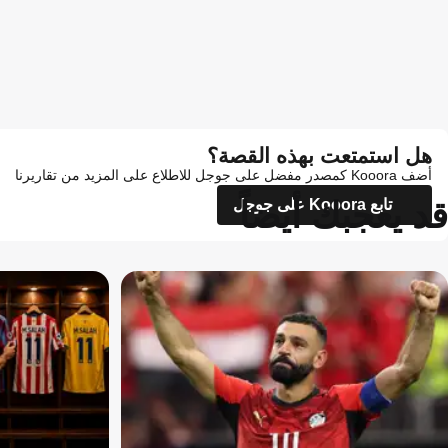
هل استمتعت بهذه القصة؟
أضف Kooora كمصدر مفضل على جوجل للاطلاع على المزيد من تقاريرنا
قد يعجبك أيضاً
تابع Kooora على جوجل