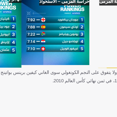
ة المرمى
حراسة المرمى – الاستحواذ
1، في ثمن نهائي كأس العالم 2010.