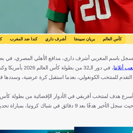
كأس العالم
بريان سيبنجا
أشرف داري
كندا ضد المغرب
كن
المتحدة
المغرب
كندا
مصر
كرة قدم
المُسجل باسم المغربي أشرف داري، مدافع الأهلي المصري، في بط
ب أتلانتا
، في دور الـ32 من بطولة كأس العالم 2026 بأمريكا وكندا والمكسيك.
التقدم للمنتخب الكونغولي، بعدما استقبل كرة عرضية، وسددها ق
أسرع هدف لمنتخب أفريقي في الأدوار الإقصائية من بطولة كأس ا
وخطف سيبينجا المركز الثاني من المدافع المغربي أشرف داري، حيث سجل الأخير هدفًا بعد 9 دقائق في شباك 