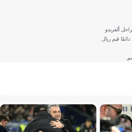
راحل ألفريدو
ائمًا قيم ريال
م.