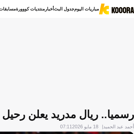
مباريات اليوم
جدول البث
أخبار
منتديات كووورة
مسابقات
رسميا.. ريال مدريد يعلن رحيل
أحمد عبد الحميد
18 مايو 2026
07:11