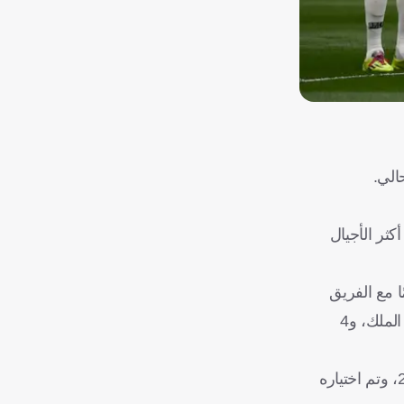
الي.
 جزءًا من أحد أكثر الأجيال
 عن قميص النادي لمدة 23 موسمًا، منها 10 سنوات في الفئات السنية و13 موسمًا مع الفريق
الأول، حقق خلالها 27 لقبًا: 6 دوري أبطال أوروبا، 6 كأس العالم للأندية، 5 كؤوس سوبر أوروبية، 4 ألقاب دوري إسباني، لقبان لكأس الملك، و4
وعلى المستوى الفردي، تواجد كارفاخال ضمن التشكيلة المثالية لـFIFPro لعام 2024، كما دخل تشكيلة "ذا بيست" المثالية لعام 2024، وتم اختياره