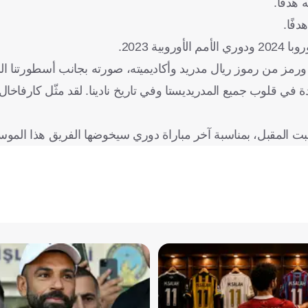
 ورمز من رموز ريال مدريد وأكاديميته، صورته بجانب أسطورتنا ال
في قلوب جميع المدريديستا وفي تاريخ نادينا. لقد مثّل كارفاخال د
بت المقبل، بمناسبة آخر مباراة دوري سيخوضها الفريق هذا الموس