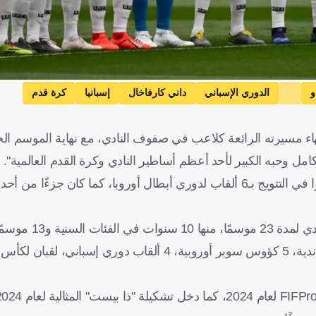
و
الدوري الإسباني
داني كارفاخال
إسبانيا
كرة قدم
نهاء مسيرته الرائعة كلاعب في صفوف النادي، مع نهاية الموسم الح
مل وحبه الكبير لأحد أعظم أساطير النادي وكرة القدم العالمية".
ويُعد كارفاخال واحدًا من 5 لاعبين فقط في تاريخ كرة القدم نجحوا في التتويج بـ6 ألقاب لدوري أبطال أوروبا، كما كان
وانضم كارفاخال إلى ريال مدريد عام 2002، ودافع