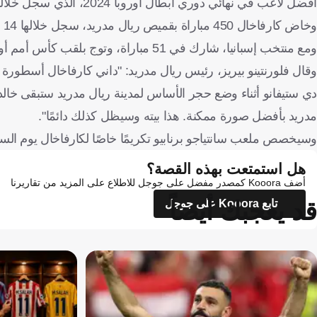
أفضل لاعب في نهائي دوري أبطال أوروبا 2024، الذي سجل خلاله هدفًا.
وخاض كارفاخال 450 مباراة بقميص ريال مدريد، سجل خلالها 14 هدفًا.
ومع منتخب إسبانيا، شارك في 51 مباراة، وتوج بلقب كأس أمم أوروبا 2024 ودوري الأمم الأوروبية 2023.
وقال فلورنتينو بيريز، رئيس ريال مدريد: "داني كارفاخال أسطورة
دي ستيفانو أثناء وضع حجر الأساس لمدينة ريال مدريد ستبقى خالدة 
مدريد بأفضل صورة ممكنة. هذا بيته وسيظل كذلك دائمًا".
وسيخصص ملعب سانتياجو برنابيو تكريمًا خاصًا لكارفاخال يوم الس
هل استمتعت بهذه القصة؟
أضف Kooora كمصدر مفضل على جوجل للاطلاع على المزيد من تقاريرنا
قد يعجبك أيضاً
تابع Kooora على جوجل