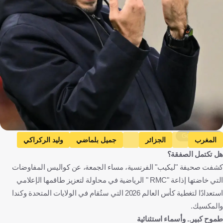
Getty Images
المغرب
الجزائر
جميل بلماضي
وليد الركراكي
هل تكتمل الصفقة؟
كأس العالم
المغرب
الجزائر
كرة قدم
كشفت صحيفة "ليكيب" الفرنسية، مساء الجمعة، عن كواليس المفاوضات
التي خاضتها إذاعة "RMC " الرياضية في محاولة لتعزيز طاقمها الإعلامي
استعدادًا لتغطية كأس العالم 2026 التي ستُقام في الولايات المتحدة وكندا
والمكسيك.
طموح كبير.. وأسماء استثنائية