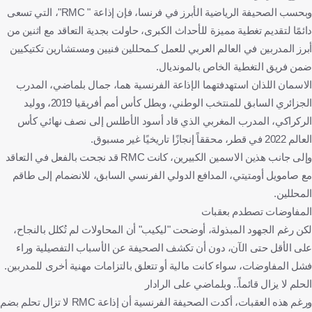
وبحسب الصحيفة الرياضية الأبرز في فرنسا، فإن إذاعة " RMC"، التي تسعى
دائمًا لتقديم تغطية مميزة للأحداث الكبرى، حاولت بجدية التعاقد مع اثنين من
أبرز المدربين في العالم العربي للعمل كـمحللين فنيين ومستشارين تكتيكيين
ضمن فريق التغطية الخاص بالمونديال.
الاسمان اللذان استهدفتهما الإذاعة الفرنسية هما، جمال بلماضي، المدرب
الجزائري السابق للمنتخب الوطني، وبطل كأس أمم أفريقيا 2019، ووليد
الركراكي، المدرب المغربي الذي قاد أسود الأطلس إلى نصف نهائي كأس
العالم 2022 في قطر، محققاً إنجازًا تاريخيًا غير مسبوق.
وإلى جانب هذين الاسمين الكبيرين، كانت RMC قد نجحت بالفعل في التعاقد
مع صامويل أومتيتي، المدافع الدولي الفرنسي السابق، للانضمام إلى طاقم
المحللين.
المفاوضات تصطدم بعقبات
لكن رغم الجهود المبذولة، أوضحت "ليكيب" أن المحاولات لم تُكلل بالنجاح،
على الأقل حتى الآن، دون أن تكشف الصحيفة عن الأسباب التفصيلية وراء
فشل المفاوضات، سواء كانت مالية أو تتعلق بالتزامات مهنية أخرى للمدربين.
الحلم لا يزال قائماً.. وبلماضي على الرادار
ورغم هذه العقبات، أكدت الصحيفة الفرنسية أن إذاعة RMC لا تزال تحلم بضم