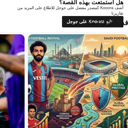
هل استمتعت بهذه القصة؟
أضف Kooora كمصدر مفضل على جوجل للاطلاع على المزيد من
تقاريرنا
قد يعجبك أيضاً
تابع Kooora على جوجل