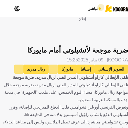
مباشر
إعلان
ضربة موجعة لأنشيلوتي أمام مايوركا
KOOORA
09 يناير 2025
15:25
السوبر الإسباني
إسبانيا
مايوركا
ريال مدريد
تلقى الإيطالي كارلو أنشيلوتي المدير الفني لريال مدريد، ضربة موجعة
كارلو أنشيلوتي
إيطاليا
أوريلين تشواميني
فرنسا
تلقى الإيطالي كارلو أنشيلوتي المدير الفني لريال مدريد، ضربة موجعة خلال
المملكة العربية السعودية
كرة قدم
مواجهة ريال مايوركا، مساء اليوم الخميس، على ملعب "الجوهرة" في مدينة
جدة بالمملكة العربية السعودية.
وتعرض الفرنسي أوريلين تشواميني قلب الدفاع للميرنجي للإصابة، وقرر
أنشيلوتي الدفع بالشاب راؤول أسينسيو بدلا منه في الدقيقة 55.
وخرج تشواميني مباشرة إلى غرف تبديل الملابس، وليس إلى مقاعد البدلاء،