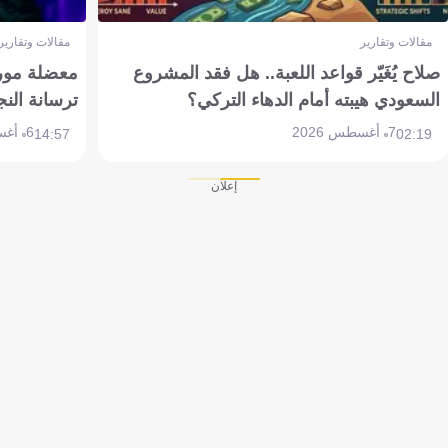
مقالات وتقارير
مقالات وتقارير
صلاح يُغَيّر قواعد اللعبة.. هل فقد المشروع
معضلة مورين
السعودي هيبته أمام الدهاء التركي؟
ترسانة النج
7 أغسطس 2026
6 أغسطس 2026
14:57
02:19
إعلان