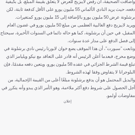
وأضافت الصحيفة، أن رفض لايبزيج للعرض لا يتعلق بقيمة المبلغ، بل بكيفية
دفعه، حيث يريد النادي الألماني 55 مليون يورو على الأقل كدفعة ثابتة، لكن
برشلونة عرض 50 مليون يورو بالإضافة إلى 15 مليون يورو كمتغيرات.
ويريد لايبزيج دفع الغالبية العظمى من مبلغ 50 مليون يورو في غضون العام
المقبل، في حين أن برشلونة، كما هو حاله دائما في السنوات الأخيرة، سيحتاج
إلى فصل الدفع على مدار عدة سنوات.
وتابعت "سبورت"، أن هذا الموقف يضع خوان لابورتا رئيس نادي برشلونة في
وضع محرج، فبعدما أعلن الرئيس أنه قادر على التعاقد مع نيكو ويليامز الذي
تبلغ قيمة الشرط الجزائي في عقده 58 مليون يورو، ويتعين دفعه مقدمًا، فإن
البلوجرانا لا يتفاوض وفقا لهذه الشروط.
والبديل المحتمل هو أن يدفع برشلونة مبلغًا أعلى من القيمة الإجمالية، من
أجل الحصول على شروط دفع أكثر ملاءمة، وهو الأمر الذي يبدو وأنه يتكرر في
مفاوضات أولمو.
إعلان