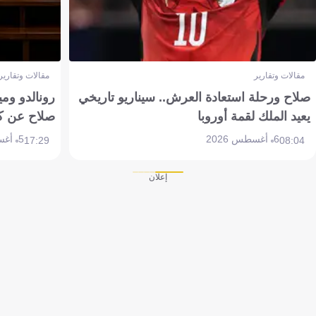
مقالات وتقارير
مقالات وتقارير
صلاح ورحلة استعادة العرش.. سيناريو تاريخي
رونالدو وم
يعيد الملك لقمة أوروبا
صلاح عن ك
6 أغسطس 2026
5 أغسطس 2026
17:29
08:04
إعلان