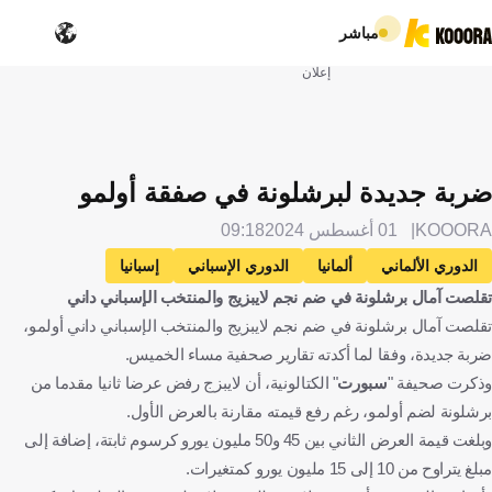
مباشر
إعلان
ضربة جديدة لبرشلونة في صفقة أولمو
KOOORA
01 أغسطس 2024
09:18
الدوري الألماني
ألمانيا
الدوري الإسباني
إسبانيا
تقلصت آمال برشلونة في ضم نجم لايبزيج والمنتخب الإسباني داني
برشلونة
لايبزيج
داني أولمو
الإنتقالات
كرة قدم
تقلصت آمال برشلونة في ضم نجم لايبزيج والمنتخب الإسباني داني أولمو،
ضربة جديدة، وفقا لما أكدته تقارير صحفية مساء الخميس.
وذكرت صحيفة "
سبورت
" الكتالونية، أن لايبزج رفض عرضا ثانيا مقدما من
برشلونة لضم أولمو، رغم رفع قيمته مقارنة بالعرض الأول.
وبلغت قيمة العرض الثاني بين 45 و50 مليون يورو كرسوم ثابتة، إضافة إلى
مبلغ يتراوح من 10 إلى 15 مليون يورو كمتغيرات.