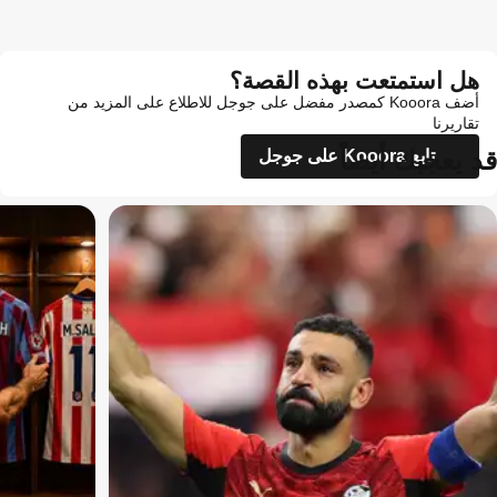
هل استمتعت بهذه القصة؟
أضف Kooora كمصدر مفضل على جوجل للاطلاع على المزيد من
تقاريرنا
قد يعجبك أيضاً
تابع Kooora على جوجل