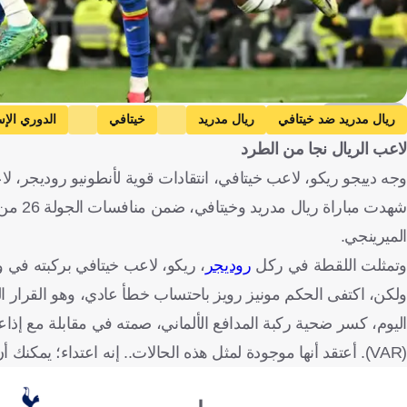
Getty Images
ريال مدريد ضد خيتافي
ريال مدريد
خيتافي
الدوري الإس
لاعب الريال نجا من الطرد
وجه دييجو ريكو، لاعب خيتافي، انتقادات قوية لأنطونيو روديجر، لاع
شهدت م
الميرينجي.
وتمثلت اللقطة في ركل
روديجر
، ريكو، لاعب خيتافي بركبته في 
ولكن، اكتفى الحكم مونيز رويز باحتساب خطأ عادي، وهو القرار الذ
اليوم، كسر ضحية ركبة المدافع الألماني، صمته في مقابلة مع إذاعة
(VAR). أعتقد أنها موجودة لمثل هذه الحالات.. إنه اعتداء؛ يمكنك أن ترى أنه كان ينوي ضربي عمدًا".