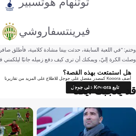
توتنهام هوتسبير
فيرينتسفاروشي
وختم: "في اللعبة السابقة، حدثت بيننا مشادة كلامية، فأطلق صافرة 
وصلت الكرة إليّ، ويمكنك أن ترى كيف دفع زميله جانبًا ليلكمني 
هل استمتعت بهذه القصة؟
أضف Kooora كمصدر مفضل على جوجل للاطلاع على المزيد من تقاريرنا
قد يعجبك أيضاً
تابع Kooora على جوجل