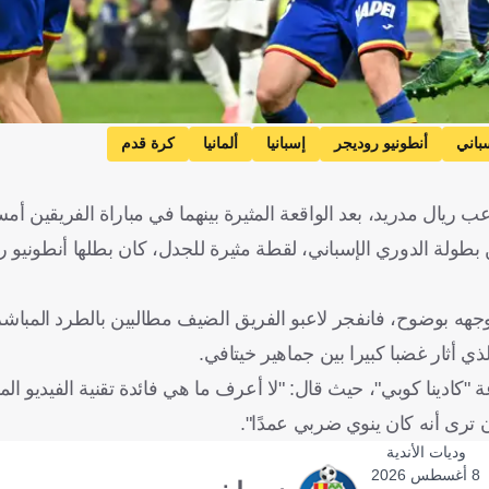
باني
أنطونيو روديجر
إسبانيا
ألمانيا
كرة قدم
ب ريال مدريد، بعد الواقعة المثيرة بينهما في مباراة الفريقين أمس
باراة ريال مدريد وخيتافي، ضمن منافسات الجولة 26 من بطولة الدوري الإسباني، لقطة مثيرة للجدل، كان بطلها 
وجهه بوضوح، فانفجر لاعبو الفريق الضيف مطالبين بالطرد المباشر
ي أثار غضبا كبيرا بين جماهير خيتافي.
 "كادينا كوبي"، حيث قال: "لا أعرف ما هي فائدة تقنية الفيديو ا
وديات الأندية
8 أغسطس 2026