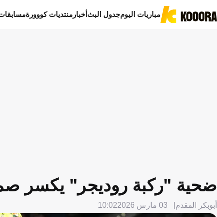
مباريات اليوم
جدول البث
أخبار
منتديات كووورة
مسابقات
ضحية "ركبة روديجر" يكسر صمته:
أبوبكر المقدم
03 مارس 2026
10:02