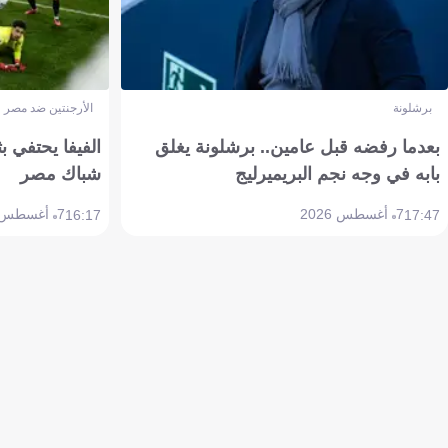
برشلونة
الأرجنتين ضد مصر
بعدما رفضه قبل عامين.. برشلونة يغلق
الفيفا يحتفي بث
بابه في وجه نجم البريميرليج
شباك مصر
7 أغسطس 2026
7 أغسطس 2026
16:17
17:47