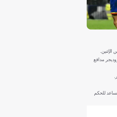
 الإثنين.
أنطونيو روديجر مدافع
.
لمساعد للحكم