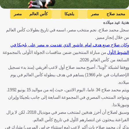
Getty Images
محمد صلاح
مصر
بلجيكا
كأس العالم
مصر
هدية عيد ميلاده
بلجيكا
كرة قدم
سجل محمد صلاح، نجم منتخب مصر، اسمه في تاريخ بطولات كأس العالم
من خلال إنجاز مميز.
وكان صلاح صنع هدف إمام عاشور الذي تقدمت به مصر على بلجيكا في
الشوط الأول
من مباراة المنتخبين ضمن منافسات الجولة الأولى بالمجموعة
السابعة من كأس العالم 2026.
ووفقا لشبكة "أوبتا"، أصبح محمد صلاح أول لاعب أفريقي (منذ بدء تسجيل
الإحصائيات في عام 1966) يساهم في هدف ببطولة كأس العالم في يوم
ميلاده.
ويتم محمد صلاح 34 عاما، اليوم الاثنين، حيث إنه من مواليد 15 يونيو 1992.
ويتواجد المنتخب المصري في المجموعة السابعة إلى جانب بلجيكا وإيران
ونيوزيلاندا.
وسبق لصلاح أن أحرز هدفين لمنتخب مصر في مونديال 2018، لكن لا يزال
الفراعنة يبحثون عن انتصارهم الأول في تاريخ كأس العالم.
يذكر أن محمد صلاح بات أكبر لاعب (مع استثناء حراس المرمى) يشارك في