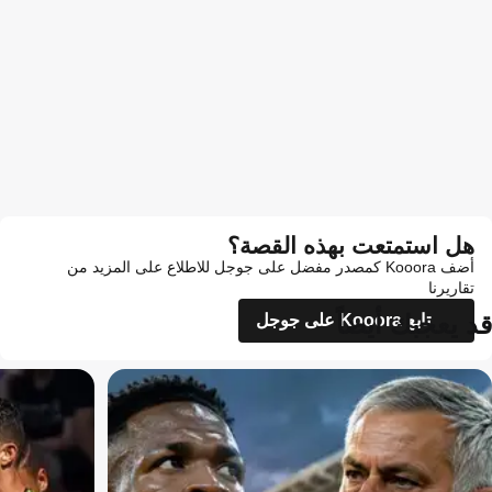
هل استمتعت بهذه القصة؟
أضف Kooora كمصدر مفضل على جوجل للاطلاع على المزيد من
تقاريرنا
قد يعجبك أيضاً
تابع Kooora على جوجل