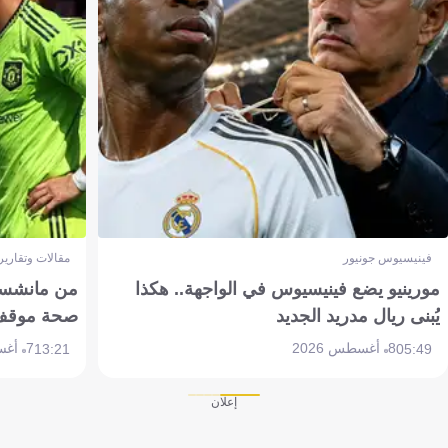
فينيسيوس جونيور
مقالات وتقارير
مورينيو يضع فينيسيوس في الواجهة.. هكذا
من مانشستر
يُبنى ريال مدريد الجديد
صحة موقف تين 
8 أغسطس 2026
7 أغسطس 2026
13:21
05:49
إعلان