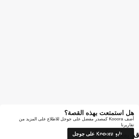
هل استمتعت بهذه القصة؟
أضف Kooora كمصدر مفضل على جوجل للاطلاع على المزيد من
تقاريرنا
قد يعجبك أيضاً
تابع Kooora على جوجل