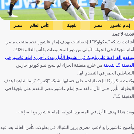
Getty Images
إمام عاشور
مصر
بلجيكا
كأس العالم
مصر
قذيقة لا تصد
بلجيكا
كرة قدم
أشادت شبكة "سكواوكا" للإحصائيات بهدف إمام عاشور، نجم منتخب مصر،
أمام بلجيكا، في الجولة الأولى من دور المجموعات بكأس العالم 2026.
ويتقدم الفراعنة على بلجيكا في الشوط الأول بهدف أحرزه إمام عاشور في
الدقيقة 19 بقذيفة
من خارج منطقة الجزاء لم ينجح تيبو كورتوا حارس
الشياطين الحمر في التصدي لها.
وكتبت سكواوكا للإحصائيات، على حسابها بشبكة "إكس": "ربما شاهدنا هدف
البطولة الأبرز حتى الآن!.. لقد منح إمام عاشور مصر التقدم على بلجيكا في
الدقيقة 19".
ويعد هذا الهدف الأول في المسيرة الدولية لإمام عاشور مع الفراعنة.
وأصبح عاشور رابع لاعب مصري يزور الشباك في بطولات كأس العالم بعد عبد