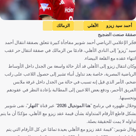
Getty Images
أحمد سيد زيزو
الأهلي
الزمالك
صفقة صنعت الضجيج
الدوري المصري الممتاز
مصر
تونس
الجزائر
المغرب
فجّر الإعلامي الرياضي أحمد شوبير مفاجأة كبيرة تتعلق بصفقة انتقال أحمد
كرة قدم
سيد "زيزو" إلى النادي الأهلي، قادمًا من الزمالك في صفقة انتقال حر عقب
انتهاء عقده مع القلعة البيضاء.
وكان انتقال زيزو إلى الأهلي قد أثار حالة واسعة من الجدل داخل الأوساط
الرياضية المصرية، خاصة بعد تداول أنباء تشير إلى حصول اللاعب على راتب
ضخم، الأمر الذي قيل إنه تسبب في حالة من الجدل داخل غرفة ملابس
الفريق الأحمر، ودفع بعض اللاعبين إلى المطالبة بإعادة النظر في عقودهم
وتحسينها.
وخلال ظهوره في برنامج "
هنا المونديال 2026
" عبر قناة "
النهار
"، نفى شوبير
بشكل قاطع الأرقام المتداولة بشأن قيمة عقد زيزو مع الأهلي، مؤكدًا أن ما يتم
تداوله لا يمت للحقيقة بصلة.
وقال شوبير: "قيمة عقد زيزو مع الأهلي بعيدة تمامًا عن كل الأرقام التي يتم