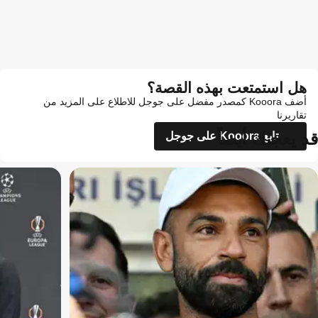
هل استمتعت بهذه القصة؟
أضف Kooora كمصدر مفضل على جوجل للاطلاع على المزيد من
تقاريرنا
قد يعجبك أيضاً
تابع Kooora على جوجل