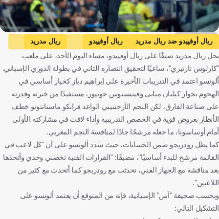
Getty Images
ريال أوفييدو ضد ريال مدريد
ريال أوفييدو
ريال مدريد
يحل ريال مدريد ضيفًا على ريال أوفييدو، مساء اليوم الأحد، على ملعب
الدوري الإسباني
إسبانيا
كرة قدم
"كارلوس تارتيري"، ساعيًا لتحقيق انتصاره الثاني في بطولة الدوري الإسباني.
ألونسو اعتمد في التدريبات الأخيرة على إبراهيم دياز كخيار أساسي في
الهجوم بجوار كيليان مبابي وفينيسيوس جونيور، مستفيدًا من خبرته وقدرته
على صناعة الفارق، لكن النجم الأرجنتيني الواعد فرانكو ماستانتونو خطف
الأنظار بعروض قوية في الحصص التدريبية وأداء لافت في مشاركته الأولى
أمام أوساسونا، ما جعله مرشحًا جادًا لمنافسة النجم المغربي.
كما يظل رودريجو ضمن الحسابات، حيث شدد ألونسو على أن "كل لاعب في
القائمة مرشح للبدء أساسيًا"، مضيفًا: "القرارات الفنية تخصني وحدي وأتخذها
بعد مناقشة مع الجهاز الفني، تحدثت مع رودريجو كما أتحدث مع كثير من
اللاعبين".
وبحسب صحيفة "آس" الإسبانية، فإنه من المتوقع أن يعتمد ألونسو على
التشكيل التالي: