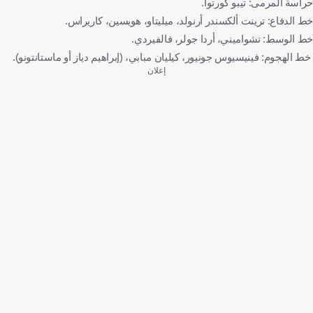
حراسة المرمى: تيبو كورتوا.
خط الدفاع: ترينت ألكسندر أرنولد، ميليتاو، هويسين، كاريراس.
خط الوسط: تشواميني، أردا جولر، فالفيردي.
خط الهجوم: فينيسيوس جونيور، كيليان مبابي، (إبراهيم دياز أو ماستانتونو).
إعلان