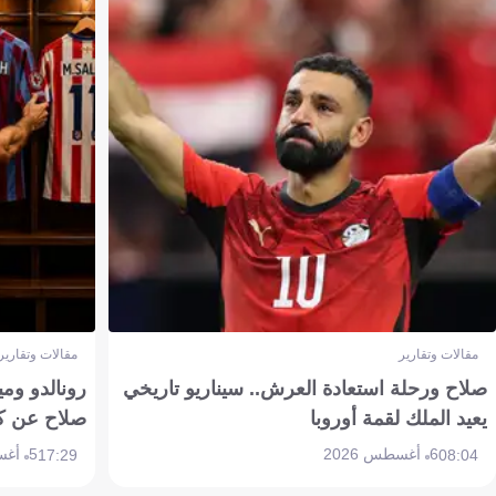
مقالات وتقارير
مقالات وتقارير
صلاح ورحلة استعادة العرش.. سيناريو تاريخي
رونالدو وم
يعيد الملك لقمة أوروبا
صلاح عن ك
6 أغسطس 2026
5 أغسطس 2026
17:29
08:04