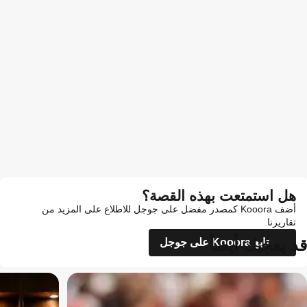
هل استمتعت بهذه القصة؟
أضف Kooora كمصدر مفضل على جوجل للاطلاع على المزيد من
تقاريرنا
قد يعجبك أيضاً
تابع Kooora على جوجل