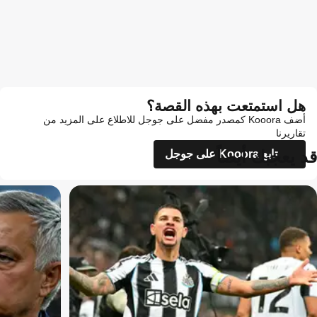
هل استمتعت بهذه القصة؟
أضف Kooora كمصدر مفضل على جوجل للاطلاع على المزيد من
تقاريرنا
قد يعجبك أيضاً
تابع Kooora على جوجل