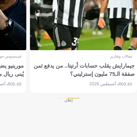
مقالات وتقارير
فينيسيوس جون
جيمارايش يقلب حسابات أرتيتا.. من يدفع ثمن
مورينيو يض
صفقة الـ75 مليون إسترليني؟
يُبنى ريال 
8 أغسطس 2026
8 أغسطس 2026
05:49
09:40
إعلان