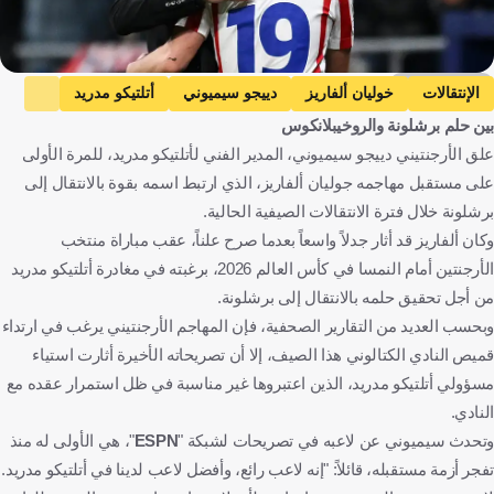
Getty Images
الإنتقالات
خوليان ألفاريز
دييجو سيميوني
أتلتيكو مدريد
بين حلم برشلونة والروخيبلانكوس
برشلونة
الأرجنتين ضد كاب فيردي
الأرجنتين
علق الأرجنتيني دييجو سيميوني، المدير الفني لأتلتيكو مدريد، للمرة الأولى
كاب فيردي
كأس العالم
الأرجنتين
إسبانيا
على مستقبل مهاجمه جوليان ألفاريز، الذي ارتبط اسمه بقوة بالانتقال إلى
الرأس الأخضر
الولايات المتحدة
كرة قدم
برشلونة خلال فترة الانتقالات الصيفية الحالية.
وكان ألفاريز قد أثار جدلاً واسعاً بعدما صرح علناً، عقب مباراة منتخب
الأرجنتين أمام النمسا في كأس العالم 2026، برغبته في مغادرة أتلتيكو مدريد
من أجل تحقيق حلمه بالانتقال إلى برشلونة.
وبحسب العديد من التقارير الصحفية، فإن المهاجم الأرجنتيني يرغب في ارتداء
قميص النادي الكتالوني هذا الصيف، إلا أن تصريحاته الأخيرة أثارت استياء
مسؤولي أتلتيكو مدريد، الذين اعتبروها غير مناسبة في ظل استمرار عقده مع
النادي.
وتحدث سيميوني عن لاعبه في تصريحات لشبكة "
ESPN
"، هي الأولى له منذ
تفجر أزمة مستقبله، قائلاً: "إنه لاعب رائع، وأفضل لاعب لدينا في أتلتيكو مدريد.