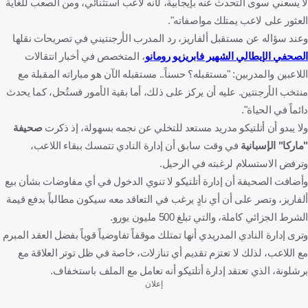
لا يسعني سوى التحدث عنه بإيجابية، لأنه لاعب استثنائي، ومن الصعب للغاية
العثور على لاعب يمتلك مواصفاته".
وعند سؤاله عن مستقبل ألفاريز، رد المدرب الأرجنتيني في تصريحات نقلها
الصحفي الإيطالي الشهير فابريزيو رومانو
، المتخصص في أخبار انتقالات
اللاعبين والمدربين: "مستقبله؟ حسناً.. مستقبله الآن هو مباراته المقبلة مع
منتخب الأرجنتين. عليه أن يركز على ذلك، أما بقية الأمور فستُحل، كما يحدث
دائماً في الحياة".
ولا يبدو أن أتلتيكو مدريد مستعد للتخلي عن نجمه بسهولة، إذ ذكرت
صحيفة
"ماركا" الإسبانية
في وقت سابق أن إدارة النادي تتمسك ببقاء اللاعب،
وترفض الاستسلام لرغبته في الرحيل.
وأضافت الصحيفة أن إدارة أتلتيكو لا تنوي الدخول في أي مفاوضات بشأن بيع
ألفاريز، وتصر على أن أي نادٍ يرغب في التعاقد معه سيكون مطالباً بدفع قيمة
الشرط الجزائي كاملة، والتي تبلغ 500 مليون يورو.
وترى إدارة النادي المدريدي أنها تمتلك موقفاً تفاوضياً قوياً بفضل العقد المبرم
مع اللاعب، لذلك لا تعتزم تقديم أي تنازلات، خاصة في ظل توتر العلاقة مع
برشلونة، الذي تعتقد إدارة أتلتيكو أنه تعامل مع الملف باستخفاف.
إعلان