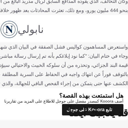
بنحو 444 مليون يورو، ومع ذلك، تعثرت المحادثات بعد ظهور خلافات بين الطرفين لتنهار الصفقة.
نابولي
واستعرض المساهمون كواليس فشل الصفقة في البيان الذي شهد 
وجاء في ختام البيان: "كما نود إبلاغكم بأنه تم إرسال رسالة مباش
قيمة البند الجزائي، وتحذره من أن سلوكه الخبيث والاحتيالي سيؤ
بالتوقف فوراً عن انتهاك واجبه في الحفاظ على السرية المطلقة في
الكشف عنها حتى يتمكن من إجراء الفحص النافي للجهالة، والذي 
هل استمتعت بهذه القصة؟
أضف Kooora كمصدر مفضل على جوجل للاطلاع على المزيد من تقاريرنا
قد يعجبك أيضاً
تابع Kooora على جوجل