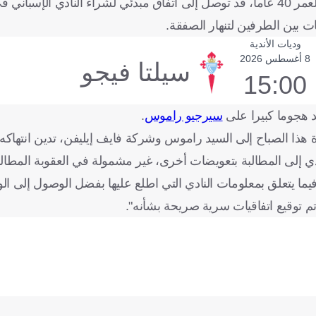
وكان التحالف، الذي يقوده المدافع السابق لريال مدريد البالغ من العمر 40 عاماً، قد توصل إلى اتفاق مبدئي لشراء ال
وديات الأندية
8 أغسطس 2026
سيلتا فيجو
15:00
هجوما كبيرا على
سيرجيو راموس
.
رة هذا الصباح إلى السيد راموس وشركة فايف إيليفن، تدين انتهاكه،
دي إلى المطالبة بتعويضات أخرى، غير مشمولة في العقوبة المطالب
ما يتعلق بمعلومات النادي التي اطلع عليها بفضل الوصول إلى الوث
تم توقيع اتفاقيات سرية صريحة بشأنه".