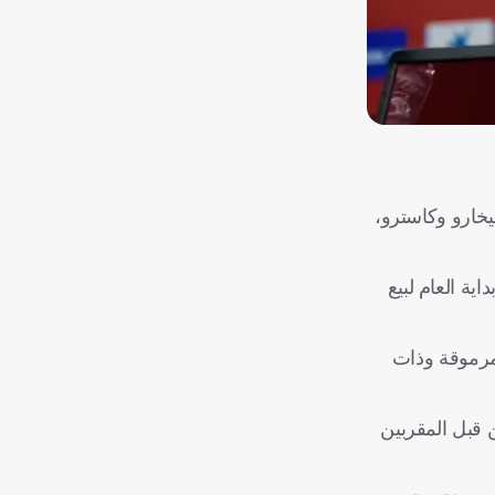
يخارو وكاسترو،
ية العام لبيع
 مرموقة وذات
ن قبل المقربين