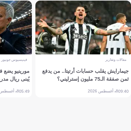
مقالات وتقارير
فينيسيوس جونيور
جيمارايش يقلب حسابات أرتيتا.. من يدفع
مورينيو يضع ف
ثمن صفقة الـ75 مليون إسترليني؟
يُبنى ريال مدري
8 أغسطس 2026
8 أغسطس 2026
05:49
09:40