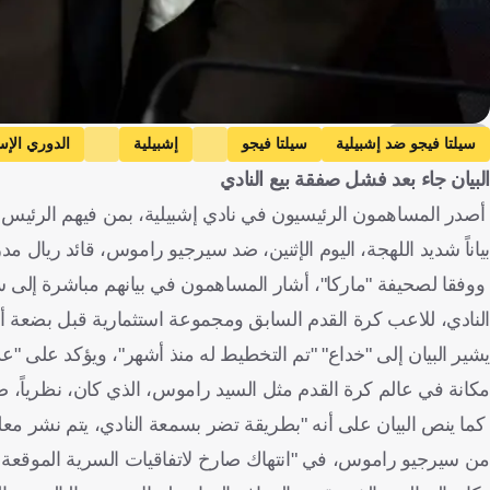
Getty Images
سيلتا فيجو ضد إشبيلية
سيلتا فيجو
إشبيلية
الدوري الإس
البيان جاء بعد فشل صفقة بيع النادي
أصدر المساهمون الرئيسيون في نادي إشبيلية، بمن فيهم الرئيس ال
بياناً شديد اللهجة، اليوم الإثنين، ضد سيرجيو راموس، قائد ريال مد
ووفقا لصحيفة "ماركا"، أشار المساهمون في بيانهم مباشرة إلى سير
النادي، للاعب كرة القدم السابق ومجموعة استثمارية قبل بضعة أي
يشير البيان إلى "خداع" "تم التخطيط له منذ أشهر"، ويؤكد على "
مكانة في عالم كرة القدم مثل السيد راموس، الذي كان، نظرياً، ض
كما ينص البيان على أنه "بطريقة تضر بسمعة النادي، يتم نشر معلو
من سيرجيو راموس، في "انتهاك صارخ لاتفاقيات السرية الموقعة م