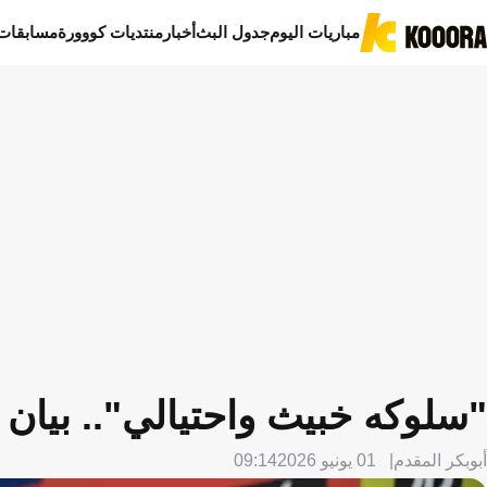
مباريات اليوم
جدول البث
أخبار
منتديات كووورة
مسابقات
"سلوكه خبيث واحتيالي".. بيان
أبوبكر المقدم
01 يونيو 2026
09:14