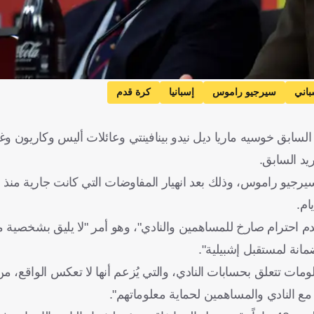
باني
سيرجيو راموس
إسبانيا
كرة قدم
سابق خوسيه ماريا ديل نيدو بينافينتي وعائلات أليس وكاريون وغ
ريد السابق.
جيو راموس، وذلك بعد انهيار المفاوضات التي كانت جارية منذ بدا
ام.
عدم احترام صارخ للمساهمين والنادي"، وهو أمر "لا يليق بشخصية
مانة لمستقبل إشبيلية".
مات تتعلق بحسابات النادي، والتي يُزعم أنها لا تعكس الواقع، م
ع النادي والمساهمين لحماية معلوماتهم".