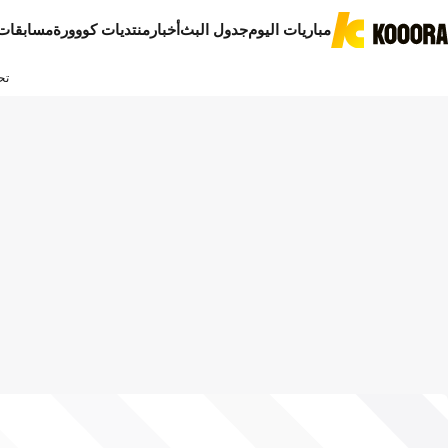
مباريات اليوم
جدول البث
أخبار
منتديات كووورة
مسابقات
تح