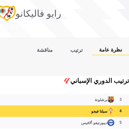
رايو فاليكانو
نظرة عامة
ترتيب
مناقشة
ترتيب الدوري الإسباني
3
برشلونة
4
سيلتا فيجو
5
ديبورتيفو ألافيس