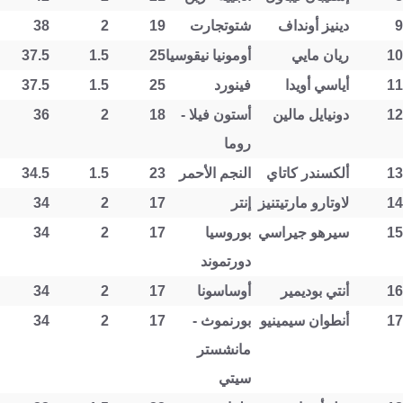
9
دينيز أونداف
شتوتجارت
19
2
38
10
ريان مايي
أومونيا نيقوسيا
25
1.5
37.5
11
أياسي أويدا
فينورد
25
1.5
37.5
12
دونيايل مالين
أستون فيلا -
18
2
36
روما
13
ألكسندر كاتاي
النجم الأحمر
23
1.5
34.5
14
لاوتارو مارتيتنيز
إنتر
17
2
34
15
سيرهو جيراسي
بوروسيا
17
2
34
دورتموند
16
أنتي بوديمير
أوساسونا
17
2
34
17
أنطوان سيمينيو
بورنموث -
17
2
34
مانشستر
سيتي