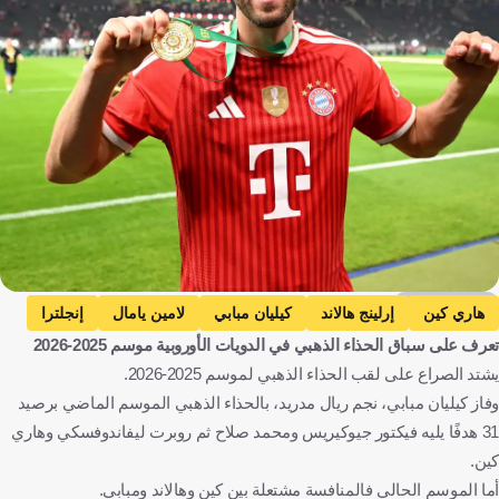
Getty Images
هاري كين
إرلينج هالاند
كيليان مبابي
لامين يامال
إنجلترا
تعرف على سباق الحذاء الذهبي في الدويات الأوروبية موسم 2025-2026
النرويج
فرنسا
إسبانيا
كرة قدم
يشتد الصراع على لقب الحذاء الذهبي لموسم 2025-2026.
وفاز كيليان مبابي، نجم ريال مدريد، بالحذاء الذهبي الموسم الماضي برصيد
31 هدفًا يليه فيكتور جيوكيريس ومحمد صلاح ثم روبرت ليفاندوفسكي وهاري
كين.
أما الموسم الحالي فالمنافسة مشتعلة بين كين وهالاند ومبابي.