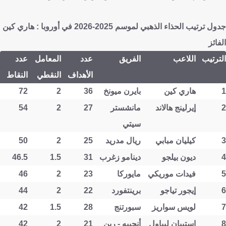
جدول ترتيب الحذاء الذهبي لموسم 2025-2026 في أوروبا : هاري كين
الفائز
الترتيب
اللاعب
الفريق
عدد
المعامل
عدد
الأهداف
النقطي
النقاط
1
هاري كين
بايرن ميونخ
36
2
72
2
إيرلينج هالاند
مانشستر
27
2
54
سيتي
3
كيليان مبابي
ريال مدريد
25
2
50
4
ديون بيلجو
دينامو زغرب
31
1.5
46.5
5
فيدات موريكي
مايوركا
23
2
46
6
إيجور تياجو
برينتفورد
22
2
44
7
لويس سواريز
سبورتنج
28
1.5
42
8
إستيبان ليباول
أنجييه - رين
21
2
42