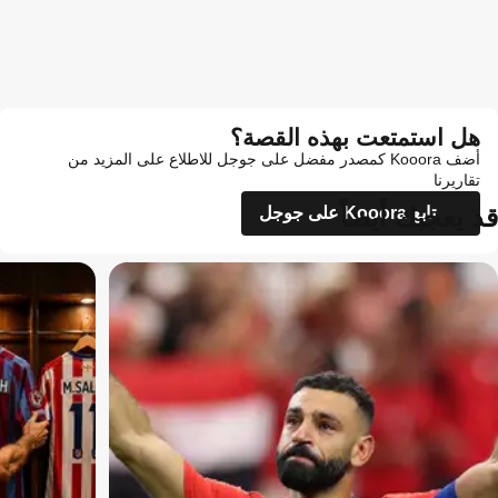
هل استمتعت بهذه القصة؟
أضف Kooora كمصدر مفضل على جوجل للاطلاع على المزيد من
تقاريرنا
قد يعجبك أيضاً
تابع Kooora على جوجل