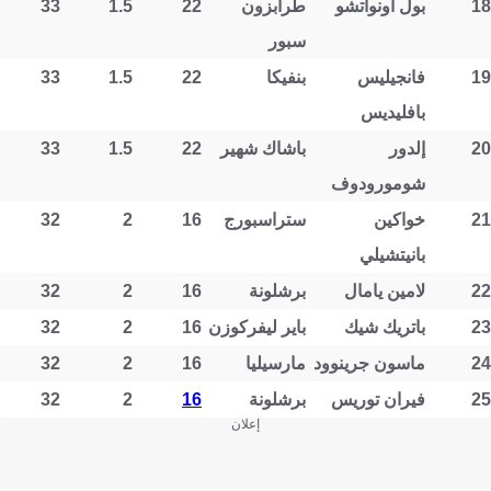
18
بول أونواتشو
طرابزون
22
1.5
33
سبور
19
فانجيليس
بنفيكا
22
1.5
33
بافليديس
20
إلدور
باشاك شهير
22
1.5
33
شومورودوف
21
خواكين
ستراسبورج
16
2
32
بانيتشيلي
22
لامين يامال
برشلونة
16
2
32
23
باتريك شيك
باير ليفركوزن
16
2
32
24
ماسون جرينوود
مارسيليا
16
2
32
25
فيران توريس
برشلونة
16
2
32
إعلان