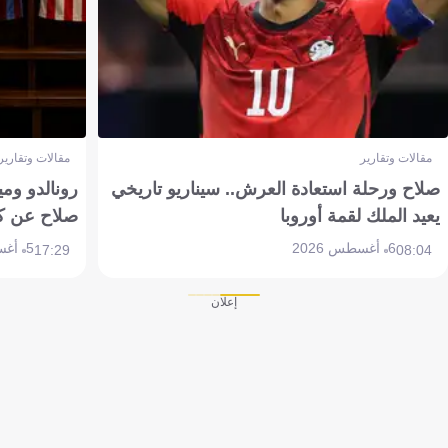
مقالات وتقارير
مقالات وتقارير
صلاح ورحلة استعادة العرش.. سيناريو تاريخي
رونالدو وم
يعيد الملك لقمة أوروبا
صلاح عن ك
6 أغسطس 2026
5 أغسطس 2026
17:29
08:04
إعلان