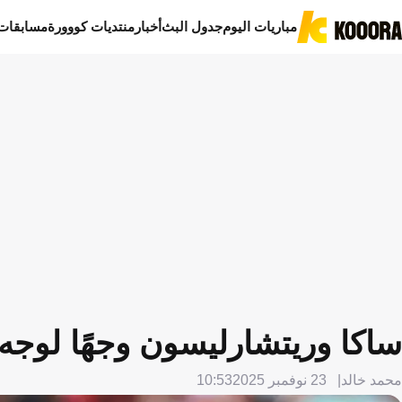
مباريات اليوم
جدول البث
أخبار
منتديات كووورة
مسابقات
ساكا وريتشارليسون وجهًا لوجه
محمد خالد
23 نوفمبر 2025
10:53