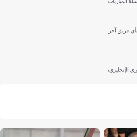
دل مدد سلسلة المباريات
 أكبر عدد من الأهداف (12) وتلقى أقل عدد من الأهداف (3)، مقارنة بأي فريق آخر
ارج أرضه ضد آرسنال بالدوري الإنجليزي،