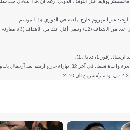
اية فرانك في شمال لندن متباينة، إذ تعادل الفريق 2-2 مع مانشستر يونايتد قبل التوقف الدولي، رغم أن هذا التعا
الوحيد غير المهزوم خارج ملعبه في الدوري هذا الموسم.
وسجل توتنهام، أعلى عدد من النقاط خارج ملعبه (13)، وأحرز
وكان الوضع أكثر صعوبة لتوتنهام في ملعب غريمه، إذ فاز السبيرز مرة واحدة فقط، في آخر 32 مباراة خ