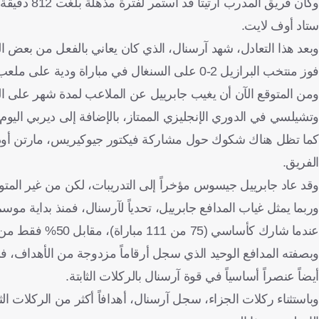
وكان فريق 
ستاد أوف لايت.
وبعد هذا التعادل، شهد آرسنال، الذي كان يعاني بالفعل من بعض ا
فوز منتخب البرازيل 2-0 على السنغال في مباراة ودية على ملعب الإمارات، بسبب إصابة في الفخذ.
ومن المتوقع الآن أن يغيب جابرييل عن الملاعب لمدة شهر على ا
وتشيلسي في الدوري الإنجليزي الممتاز، بالإضافة إلى ديربي اليوم أ
كما تظل هناك شكوك حول مشاركة فيكتور جيوكيريس، مارتن أوديجارد
الفريق.
وقد عاد جابرييل جيسوس مؤخراً إلى التدريبات، لكن من غير المتوق
عندما شارك كأساسي (75 من 111 مباراة)، مقابل 50% فقط من المباريات التي غاب فيها (7 من 14).
أيضاً عنصراً أساسياً في قوة آرسنال بالركلات الثابتة.