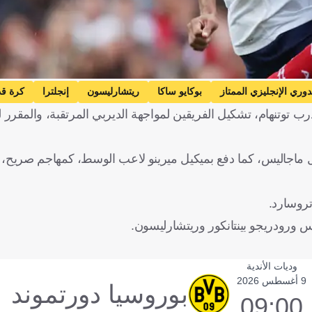
دوري الإنجليزي الممتاز
بوكايو ساكا
ريتشارليسون
إنجلترا
كرة ق
ب توتنهام، تشكيل الفريقين لمواجهة الديربي المرتقبة، والمقرر له
رييل ماجاليس، كما دفع بميكيل ميرينو لاعب الوسط، كمهاجم صريح
 تروسارد.
 ورودريجو بينتانكور وريتشارليسون.
وديات الأندية
9 أغسطس 2026
بوروسيا دورتموند
09:00