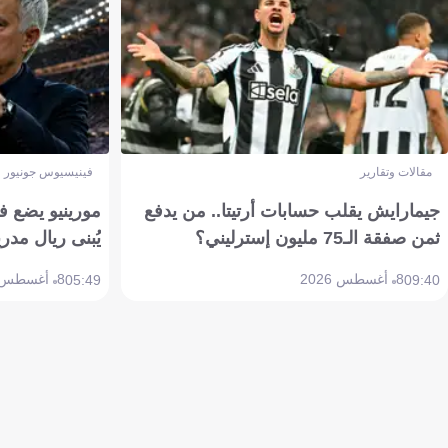
مقالات وتقارير
فينيسيوس جونيور
جيمارايش يقلب حسابات أرتيتا.. من يدفع
مورينيو يضع ف
ثمن صفقة الـ75 مليون إسترليني؟
يُبنى ريال مدري
8 أغسطس 2026
8 أغسطس 2026
05:49
09:40