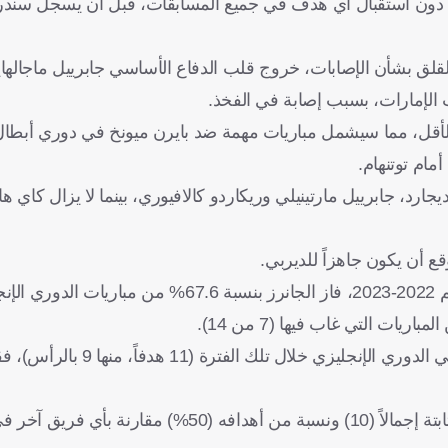
المدرب أرتيتا قد استمر لفترة مذهلة بلغت 812 دقيقة دون استقبال أي هدف في جميع المسابقات، قبل أن ي
لقلق بشأن الإصابات، خروج قلب الدفاع الأساسي جابرييل ماجالهاي
لأقل، مما سيشمل مباريات مهمة ضد بايرن ميونخ في دوري أبطال 
مام توتنهام.
، جابرييل مارتينيلي وريكاردو كالافيوري، بينما لا يزال كاي ها
ع أن يكون جاهزاً للديربي.
وربما يمثل غياب المدافع جابرييل، تحدياً لآرسنال، فمنذ بداية موسم 2022-2023، فاز الجانرز بنس
وبصفته المدافع الوحيد الذي سجل أرقاماً مزدوجة من الأهداف، في 
وباستثناء ركلات الجزاء، سجل آرسنال، أهدافاً أكثر من الركلات الثابتة إجمالاً (10) ونسبة من أهدافه (0