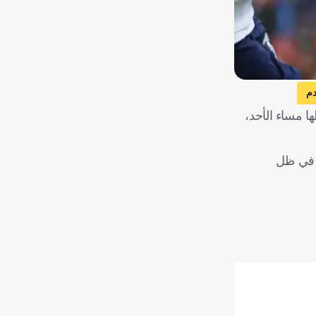
دم
ا مساء الأحد،
، في ظل