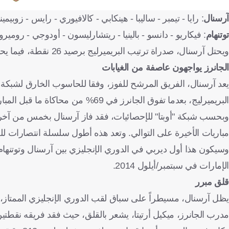
آرسنال
: رايا - تيمبر - ساليبا - هينكابي - كالافيوري - رايس - زوبيم
توتنهام
: فيكاريو - دانسو - بالينيا - ريتشارليسون - أودوجي - روم
ويحتل آرسنال، صدراة ترتيب البريميرليج برصيد 26 نقطة، فيما يحتل توتنهام، المركز التاسع برصيد 18 نقطة.
الجانرز يواجهون عاصفة من الغيابات
يعد آرسنال، الفريق المرشح للفوز، وفقا للحاسوب الخارق لشبكة "أ
البريميرليج، بعدما تفوق الجانرز في 69% من محاكاة ما قبل المباراة.
مباريات الأخيرة على التوالي. وتعد هذه أطول سلسلة انتصارات للجانرز ضد توتنهام، منذ 5 مباريات متت
الإمارات في سبتمبر/أيلول 2014.
قلق مبرر
مدرب الجانرز، ميكيل أرتيتا، يشعر بالقلق، حيث فقد فريقه نقطتين في تعادل مثير 2-2 مع سند