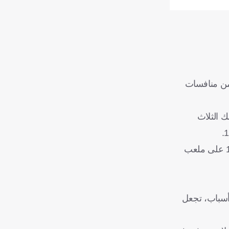
ضمن منافسات
ما في ذلك الثلاث
وسيكون هذا أول ديربي في الدوري الإنجليزي بين آرسنال وتوتنهام، من دون مشاركة هاري كين أو سون مع توتنهام، منذ التعادل 1-1 على ملعب
 التوقف الدولي الأخيرة لعام 2025، لكن هناك عدة أسباب، تجعل