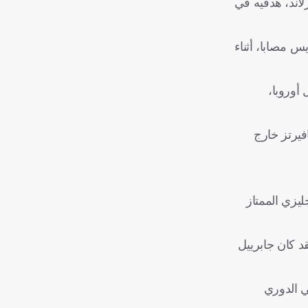
سجل سندرلاند، هدفيه في
س مصابا، أثناء
أوروبا،
فيرتز خارج
بة 67.6% من مباريات الدوري الإنجليزي الممتاز
الدوري الإنجليزي خلال تلك الفترة (11 هدفاً، منها 9 بالرأس)، فقد كان جابرييل
5%) مقارنة بأي فريق آخر في الدوري