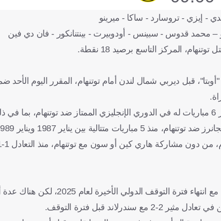
يندي - إيزي - تروسارد - ساكا - ميرينو
يرو – محمد قدوس - سبينس - أودوبيرت - بينتنانكور - فان دي فين
وبتا"، قبل ديربي شمال لندن أمام توتنهام، المقرر اليوم الأحد 
وبحسب شبكة "أوبتا" للإحصائيات، فقد فاز آرسنال بخمس من آخر 6 مباريات له في الدوري الإنجليزي الممتاز ضد توتنهام، ب
الية بين يناير 1987 ويناير 1989.
يظل آرسنال، مسيطراً على سباق لقب الدوري الإنجليزي الممتاز، مع انتهاء فترة
رلاند قبل فترة التوقف.