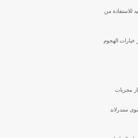
د للاستفادة من
 خيارات الهجوم
بار مجريات
عليه سوى سندرلاند