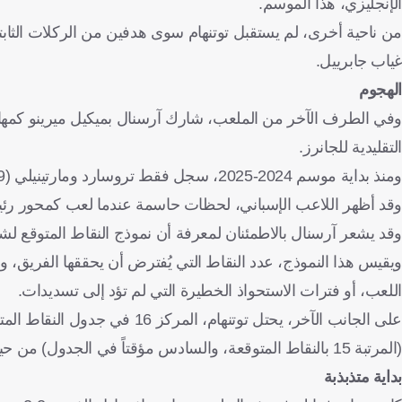
الإنجليزي، هذا الموسم.
من ناحية أخرى، لم يستقبل توتنهام سوى هدفين من الركلات الثا
غياب جابرييل.
الهجوم
وفي الطرف الآخر من الملعب، شارك آرسنال بميكيل ميرينو كمها
التقليدية للجانرز.
ومنذ بداية موسم 2024-2025، سجل فقط تروسارد ومارتينيلي (9 أهداف لكل منهما) أكثر من ميرينو (8 أهداف) بين لاعبي آرسنال.
وقد أظهر اللاعب الإسباني، لحظات حاسمة عندما لعب كمحور رئيسي
وقد يشعر آرسنال بالاطمئنان لمعرفة أن نموذج النقاط المتوقع لشب
ويقيس هذا النموذج، عدد النقاط التي يُفترض أن يحققها الفريق، 
اللعب، أو فترات الاستحواذ الخطيرة التي لم تؤد إلى تسديدات.
على الجانب الآخر، يحتل توتنهام
(المرتبة 15 بالنقاط المتوقعة، والسادس مؤقتاً في الجدول) من حيث الأداء المتفوق على التوقعات هذا الموسم.
بداية متذبذبة