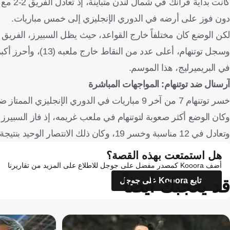
كانت بد
دون فوز على أرضه في الدوري الإنجليزي إلى خمس مباريات.
لكن الوضع كان مختلفاً خارج القواعد، حيث يظل السبيرز، الفريق 
في البريميرليج، هذا الموسم.
آرسنال ضد توتنهام: المواجهات المباشرة
خسر توتنهام 7 من آخر 9 مباريات في الدوري الإنجليزي الممتاز ضد آرسنال (فوز 1، تعادل 1).
وتعادل في 12 مناسبة وخسر 19، وكان ذلك الانتصار الوحيد بنتيجة 3-2 في نوفمبر/تشرين ثان 2010.
هل استمتعت بهذه القصة؟
أضف Kooora كمصدر مفضل على جوجل للاطلاع على المزيد من تقاريرنا
قد يعجبك أيضاً
تابع Kooora على جوجل