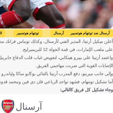
Getty Images
آرسنال ضد توتنهام هوتسبير
آرسنال
توتنهام هوتسبير
ال
أعلن ميكيل أرتيتا، المدير الفني لآرسنال، وكذلك توماس فرانك مدر
على ملعب الإمارات، في قمة الجولة 12 للبريميرليج.
واعتمد أرتيتا على بييرو هينكابي، لتعويض غياب قلب الدفاع جاب
الإصابات القوية التي ضربت مهاجمي الفريق.
وإلى جانب ميرينو، دفع المدرب أرتيتا بالثنائي بوكايو ساكا ولياندرو
أما تشكيل توتنهام، فشهد تواجد الرباعي فان دي فين ومحمد قدوس
وجاء تشكيل كل فريق كالتالي:
آرسنال