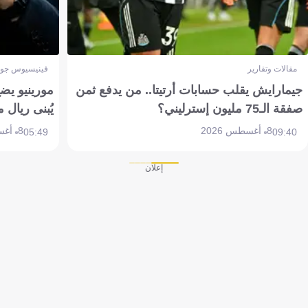
مقالات وتقارير
فينيسيوس جون
جيمارايش يقلب حسابات أرتيتا.. من يدفع ثمن
مورينيو يض
صفقة الـ75 مليون إسترليني؟
يُبنى ريال 
8 أغسطس 2026
8 أغسطس 2026
05:49
09:40
إعلان