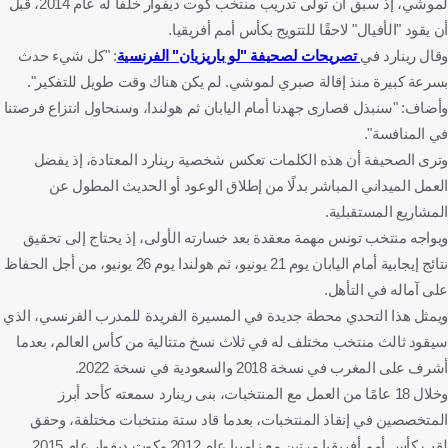
لموشي، إذ سبق أن تولى تدريب منتخب كوت ديفوار خلفًا له عام 2014، قبل
أن يقود "الأفيال" لاحقًا للتتويج بكأس أمم أفريقيا.
وقال رينارد في
تصريحات لصحيفة "لو باريزيان" الفرنسية
: "كل شيء حدث
بسرعة كبيرة منذ إقالة صبري لموشي. لم يكن هناك وقت طويل للتفكير".
وأضاف: "سنبذل قصارى جهدنا أمام اليابان ثم هولندا، وسنحاول انتزاع فرصتنا
في المنافسة".
وترى الصحيفة أن هذه الكلمات تعكس شخصية رينارد المعتادة، إذ يفضل
العمل الميداني المباشر بدلًا من إطلاق الوعود أو الحديث المطول عن
المشاريع المستقبلية.
ويواجه منتخب تونس مهمة معقدة بعد خسارته الأولى، إذ يحتاج إلى تحقيق
نتائج إيجابية أمام اليابان يوم 21 يونيو، ثم هولندا يوم 26 يونيو، من أجل الحفاظ
على آماله في التأهل.
ويمثل هذا التحدي محطة جديدة في المسيرة الفريدة للمدرب الفرنسي، الذي
سيقود ثالث منتخب مختلف له في ثلاث نسخ متتالية من كأس العالم، بعدما
أشرف على المغرب في نسخة 2018 والسعودية في نسخة 2022.
وخلال 18 عامًا من العمل مع المنتخبات، بنى رينارد سمعته كأحد أبرز
المتخصصين في إنقاذ المنتخبات، بعدما قاد ستة منتخبات مختلفة، وحقق
لقب كأس أمم أفريقيا مرتين مع زامبيا عام 2012 وكوت ديفوار عام 2015.