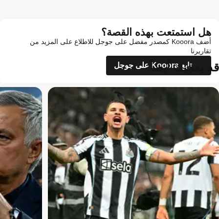
هل استمتعت بهذه القصة؟
أضف Kooora كمصدر مفضل على جوجل للاطلاع على المزيد من
تقاريرنا
قد يعجبك أيضاً
تابع Kooora على جوجل