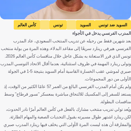
Getty Images
السويد ضد تونس
السويد
تونس
كأس العالم
المدرب الفرنسي يدخل في الأجواء
تونس ضد اليابان
اليابان
تونس ضد هولندا
هولندا
بعد شهرين فقط من رحيله عن تدريب المنتخب السعودي، عاد المدرب
هيرفي رينارد
إسبانيا ضد السعودية
إسبانيا
السعودية
الفرنسي هيرفي رينارد سريعًا إلى مقاعد البدلاء، وهذه المرة من بوابة منتخب
السويد
تونس
المكسيك
اليابان
هولندا
الولايات المتحدة
تونس الذي قرر الاستعانة به بشكل عاجل خلال منافسات كأس العالم 2026.
فرنسا
إسبانيا
المملكة العربية السعودية
كرة قدم
وتولى رينارد المهمة في ظروف استثنائية، بعدما أقال الاتحاد التونسي المدرب
صبري لموشي عقب الخسارة القاسية أمام السويد بنتيجة 5-1 في الجولة
الأولى من دور المجموعات.
ولم يكن أمام المدرب الفرنسي البالغ من العمر 57 عامًا الكثير من الوقت، إذ
يستعد للسفر إلى المكسيك للالتحاق مباشرة بمعسكر "نسور قرطاج" وسط
منافسات البطولة.
ويُعد تولي تدريب منتخب مشارك بالفعل في كأس العالم أمرًا نادر الحدوث،
لكن رينارد اشتهر طوال مسيرته بقبول التحديات الصعبة والمهام الطارئة.
والمفارقة أن هذه ليست المرة الأولى التي يخلف فيها رينارد المدرب صبري