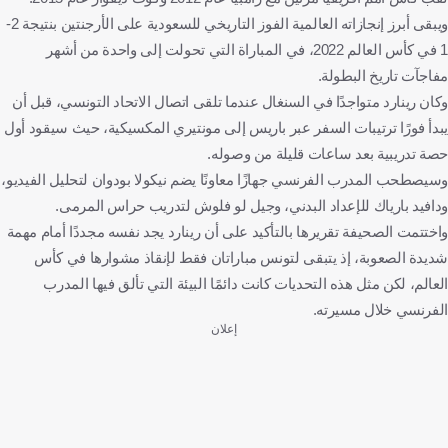
ويبقى أبرز إنجازاته العالمية الفوز التاريخي للسعودية على الأرجنتين بنتيجة 2-
1 في كأس العالم 2022، في المباراة التي تحولت إلى واحدة من أشهر
مفاجآت تاريخ البطولة.
وكان رينارد متواجدًا في السنغال عندما تلقى اتصال الاتحاد التونسي، قبل أن
يبدأ فورًا ترتيبات السفر عبر باريس إلى مونتيري المكسيكية، حيث سيقود أول
حصة تدريبية بعد ساعات قليلة من وصوله.
وسيصطحب المدرب الفرنسي جهازًا معاونًا يضم نيكولا بودوان لتحليل الفيديو،
ودافيد بارياك للإعداد البدني، وجيل لو فلوش لتدريب حراس المرمى.
واختتمت الصحيفة تقريرها بالتأكيد على أن رينارد يجد نفسه مجددًا أمام مهمة
شديدة الصعوبة، إذ يتبقى لتونس مباراتان فقط لإنقاذ مشوارها في كأس
العالم، لكن مثل هذه التحديات كانت دائمًا البيئة التي تألق فيها المدرب
الفرنسي خلال مسيرته.
إعلان