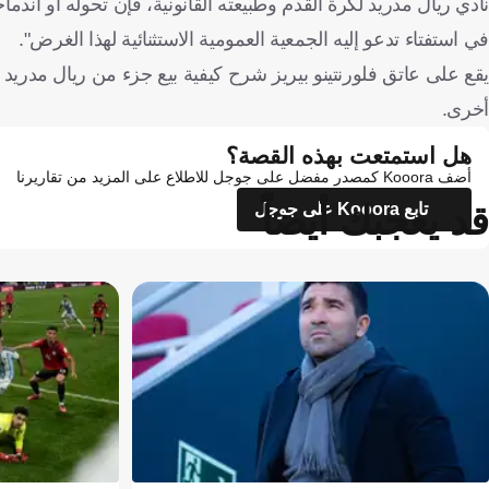
نادي ريال مدريد لكرة القدم وطبيعته القانونية، فإن تحوله أو اندم
في استفتاء تدعو إليه الجمعية العمومية الاستثنائية لهذا الغرض".
يقع على عاتق فلورنتينو بيريز شرح كيفية بيع جزء من ريال مدريد 
أخرى.
هل استمتعت بهذه القصة؟
أضف Kooora كمصدر مفضل على جوجل للاطلاع على المزيد من تقاريرنا
قد يعجبك أيضاً
تابع Kooora على جوجل