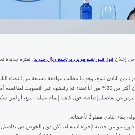
 من إعلان
فوز فلورنتينو بيريز، برئاسة ريال مدريد
زء من النادي للبيع، وهو ما يتطلب موافقة مسبقة من أعضاء الناد
صويت لمنافسه أمس.
بيريز عن تفاصيل إضافية حول كيفية إتمام عملية البيع، أو لمن ستُبا
بقاء النادي مملوكًا لأعضائه.
فلورنتينو عن خطته لإجراء استفتاء، لكن دون الخوض في تفاصيل ك