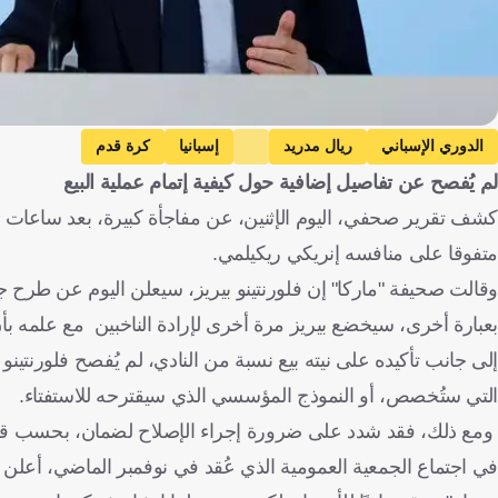
الدوري الإسباني
ريال مدريد
إسبانيا
كرة قدم
لم يُفصح عن تفاصيل إضافية حول كيفية إتمام عملية البيع
كشف تقرير صحفي، اليوم الإثنين، عن مفاجأة كبيرة، بعد ساعات
متفوقا على منافسه إنريكي ريكيلمي.
وقالت صحيفة "ماركا" إن فلورنتينو بيريز، سيعلن اليوم عن طرح ج
بعبارة أخرى، سيخضع بيريز مرة أخرى لإرادة الناخبين مع علمه بأن أكثر من 30% من الأعضاء قد رفضوه عبر الت
إلى جانب تأكيده على نيته بيع نسبة من النادي، لم يُفصح فلورنتينو 
التي ستُخصص، أو النموذج المؤسسي الذي سيقترحه للاستفتاء.
ومع ذلك، فقد شدد على ضرورة إجراء الإصلاح لضمان، بحسب قوله، 
في اجتماع الجمعية العمومية الذي عُقد في نوفمبر الماضي، أعلن 