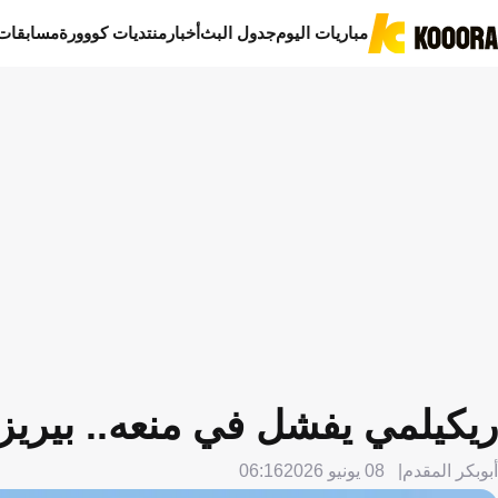
مباريات اليوم
جدول البث
أخبار
منتديات كووورة
مسابقات
ريكيلمي يفشل في منعه.. بيريز 
أبوبكر المقدم
08 يونيو 2026
06:16