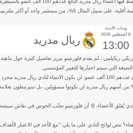
حينها: "سنبقى ناديًا للأعضاء، لكن يجب علينا إنشاء شركة تابعة يحتفظ فيها أعضاء ريال مدريد
وعلى هذا الأساس، يمكن لهذه الشركة التابعة ببساطة أن تضم حصة أقلية، على سبيل المثال 5%، من مست
وديات الأندية
8 أغسطس 2026
ريال مدريد
13:00
كي ريكيلمي ، لم يقدم فلورنتينو بيريز تفاصيل كثيرة حول ماهية 
الصيغة التي سيتم اختيارها للتغيير المؤسسي.
وصرح بيريز مؤخرا: "سأمنح الملكية الاقتصادية لأعضاء النادي البالغ عددهم 100 ألف عضو. لن يكون الانتماء لنا
 سيعني أيضاً امتلاك النادي مدى الحياة. أولئك الذين يشترون 5% من أسهم ريال مدريد لن يكونوا مسؤولين، بل سيرتبط
الذي يُقلق الأعضاء، إلا أن فلورنتينو تجنّب الخوض في نقاش سيضط
اء؟ تنص لوائح النادي على ما يلي: "مع الأخذ في الاعتبار الأهداف 