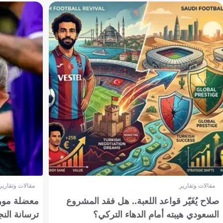
مقالات وتقارير
مقالات وتقارير
صلاح يُغَيّر قواعد اللعبة.. هل فقد المشروع
معضلة مورين
السعودي هيبته أمام الدهاء التركي؟
ترسانة النج