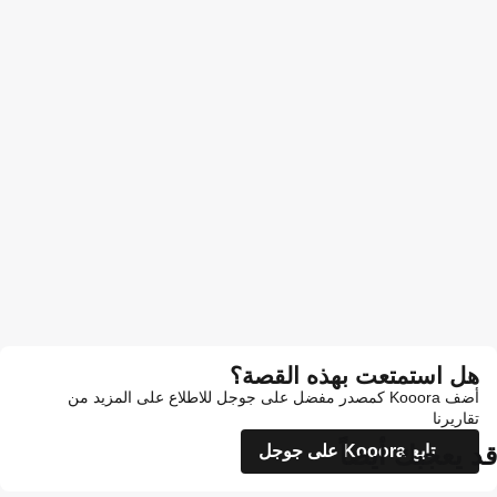
هل استمتعت بهذه القصة؟
أضف Kooora كمصدر مفضل على جوجل للاطلاع على المزيد من
تقاريرنا
قد يعجبك أيضاً
تابع Kooora على جوجل