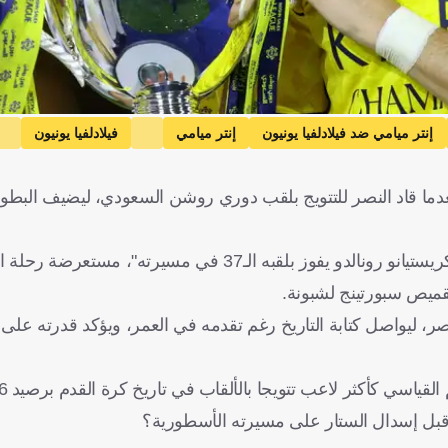
إنتر ميامي ضد فيلادلفيا يونيون
إنتر ميامي
فيلادلفيا يونيون
 السعودية
الولايات المتحدة
البرتغال
الأرجنتين
كرة قدم
صحيفة "ريكورد" البرتغالية احتفت بإنجاز النجم البرتغالي بعنوان: "كريستيانو رونالدو يفوز بلقبه الـ37 في مسي
، ليواصل كتابة التاريخ رغم تقدمه في العمر، ويؤكد قدرته على 
 قبل إسدال الستار على مسيرته الأسطورية؟