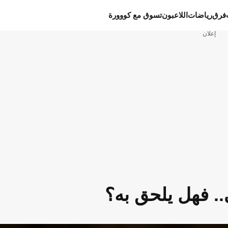
فرق
رياضات
اللاعبون
تسوق مع كووورة
إعلان
. فهل يلحق به؟