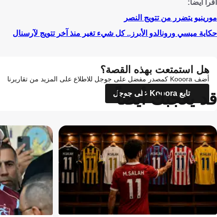
اقرأ أيضا:
مورينيو يتضرر من تتويج النصر
حكاية ميسي ورونالدو الأبرز.. كل شيء تغير منذ آخر تتويج لآرسنال
هل استمتعت بهذه القصة؟
أضف Kooora كمصدر مفضل على جوجل للاطلاع على المزيد من تقاريرنا
قد يعجبك أيضاً
تابع Kooora على جوجل