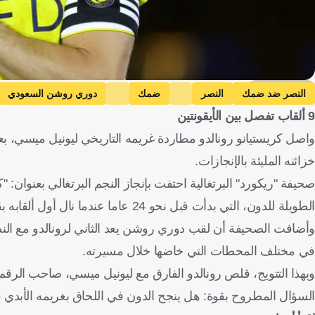
Getty Images
النصر ضد ضمك
النصر
ضمك
دوري روشن السعودي
9 ألقاب تفصل بين الأيقونتين
الدوري الأمريكي
كريستيانو رونالدو
ليونيل ميسي
المملكة العربية
خزائنه المليئة بالإنجازات.
الطويلة للدون، التي بدأت قبل نحو 24 عاما عندما نال أول ألقابه بقميص سبورتينج لشبونة.
وأضافت الصحيفة أن لقب دوري روشن يعد الثاني لرونالدو مع النصر
في مختلف المحطات التي خاضها خلال مسيرته.
السؤال المطروح بقوة: هل ينجح الدون في اللحاق بغريمه الأبدي