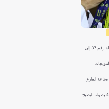
واصل كريستيانو رونالدو مطاردة غريمه التاريخي ليونيل ميسي، بعدما قاد النصر للتتويج بلقب دوري روشن السعودي، ليضيف البطولة رقم 37 إلى
رته"، مستعرضة رحلة التتويجات
صناعة الفارق
وبهذا التتويج، قلص رونالدو الفارق مع ليونيل ميسي، صاحب الرقم القياسي كأكثر لاعب تتويجا بالألقاب في تاريخ كرة القدم برصيد 46 بطولة، ليصبح