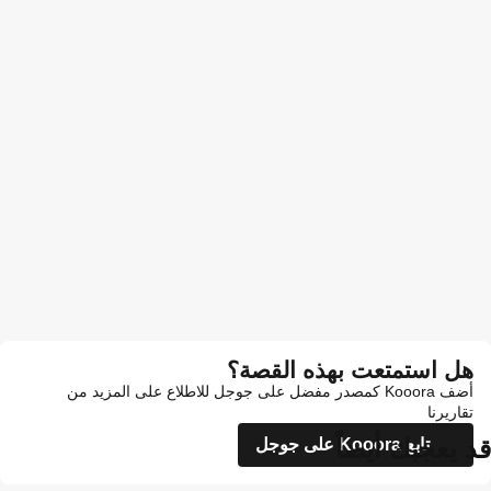
هل استمتعت بهذه القصة؟
أضف Kooora كمصدر مفضل على جوجل للاطلاع على المزيد من
تقاريرنا
قد يعجبك أيضاً
تابع Kooora على جوجل