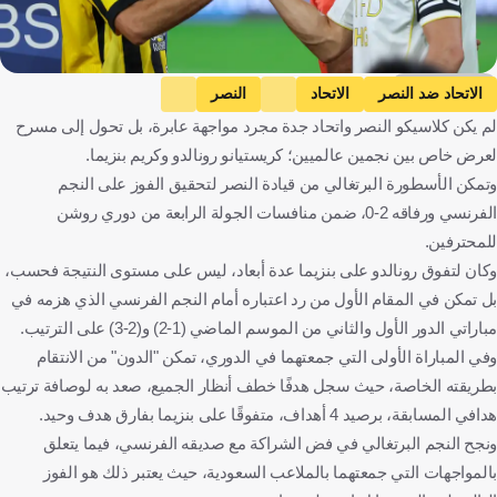
Getty Images
الاتحاد ضد النصر
الاتحاد
النصر
لم يكن كلاسيكو النصر واتحاد جدة مجرد مواجهة عابرة، بل تحول إلى مسرح
دوري روشن السعودي
كريستيانو رونالدو
كريم بنزيما
لعرض خاص بين نجمين عالميين؛ كريستيانو رونالدو وكريم بنزيما.
المملكة العربية السعودية
البرتغال
فرنسا
كرة قدم
وتمكن الأسطورة البرتغالي من قيادة النصر لتحقيق الفوز على النجم
الفرنسي ورفاقه 2-0، ضمن منافسات الجولة الرابعة من دوري روشن
للمحترفين.
وكان لتفوق رونالدو على بنزيما عدة أبعاد، ليس على مستوى النتيجة فحسب،
بل تمكن في المقام الأول من رد اعتباره أمام النجم الفرنسي الذي هزمه في
مباراتي الدور الأول والثاني من الموسم الماضي (1-2) و(2-3) على الترتيب.
وفي المباراة الأولى التي جمعتهما في الدوري، تمكن "الدون" من الانتقام
بطريقته الخاصة، حيث سجل هدفًا خطف أنظار الجميع، صعد به لوصافة ترتيب
هدافي المسابقة، برصيد 4 أهداف، متفوقًا على بنزيما بفارق هدف وحيد.
ونجح النجم البرتغالي في فض الشراكة مع صديقه الفرنسي، فيما يتعلق
بالمواجهات التي جمعتهما بالملاعب السعودية، حيث يعتبر ذلك هو الفوز