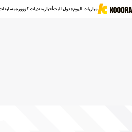
مباريات اليوم
جدول البث
أخبار
منتديات كووورة
مسابقات