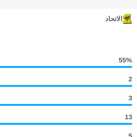
الاتحاد
55‎%‎
2
3
13
5