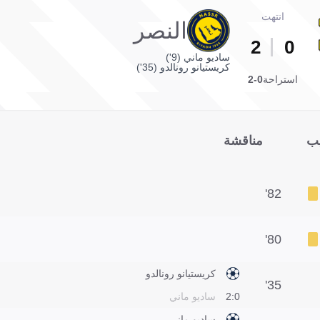
انتهت
النصر
2
0
ساديو ماني (9')
كريستيانو رونالدو (35')
استراحة
0-2
يب
مناقشة
82'
80'
كريستيانو رونالدو
35'
0:2
ساديو ماني
ساديو ماني