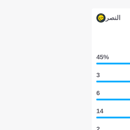
النصر
45‎%‎
3
6
14
2