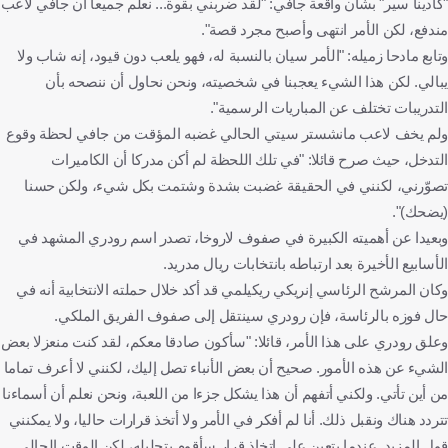
"كادينا سير" بشأن واقعة جافي: "لقد ضربني بقوة... نعلم جميعا أن جافي لاعب
مندفع، لكن الأمر انتهى وأصبح مجرد قصة".
وتابع مادحا زميله: "الأمر سيان بالنسبة له، فهو يلعب دون قيود، إنه شاب ولا
يبالي. لكن هذا الشيء يعجبنا في شخصيته، ونحن نحاول أن ننصحه بأن
التدريبات تختلف عن المباريات الرسمية".
ولم يخف لاعب مانشستر سيتي الحالي غضبه المؤقت من جافي لحظة وقوع
التدخل، حيث صرح قائلا: "في تلك اللحظة لم أكن مدركا أن الكاميرات
تصوّرني، لكنني في الحقيقة غضبت بشدة وشتمت بكل شيء، ولكن حسنا
(يضحك)".
وبعيدا عن أهميته الكبيرة في صفوف لاروخا، تصدر اسم رودري المشهد في
الأسابيع الأخيرة بعد ارتباطه بانتخابات ريال مدريد.
وكان المرشح الرئاسي إنريكي ريكيلمي قد أكد خلال حملته الانتخابية أنه في
حال فوزه بالرئاسة، فإن رودري سينتقل إلى صفوف الفريق الملكي.
وعلق رودري على هذا الأمر، قائلا: "سأكون صادقا معكم، لقد كنت منعزلا بعض
الشيء عن هذه الأمور. صحيح أن بعض الأنباء تصل إليك، لكنني لا أعرف تماما
من أين تأتي. ولكني أتفهم أن هذا يشكل جزءا من اللعبة، ونحن نعلم أن أسماءنا
تتردد هناك ونقبل ذلك. أنا لم أفكر في الأمر ولا أتخذ قرارات حاليا، ولا يمكنني
قول المزيد. عندما يتعين علي اتخاذ قرار سأقوم بتحليله، لكن الوقت الحالي