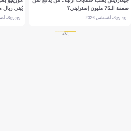
جيمارايش يقلب حسابات أرتيتا.. من يدفع ثمن
مورينيو يض
صفقة الـ75 مليون إسترليني؟
يُبنى ريال 
8 أغسطس 2026
8 أغسطس 2026
05:49
09:40
إعلان