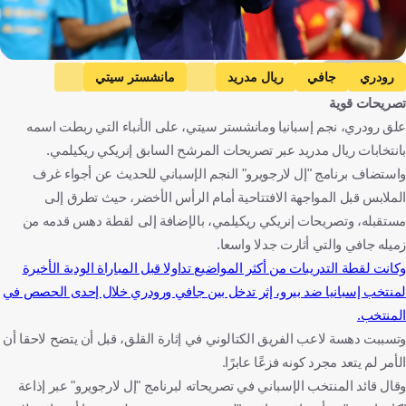
Getty Images
رودري
جافي
ريال مدريد
مانشستر سيتي
تصريحات قوية
إسبانيا
كأس العالم
الدوري الإسباني
علق رودري، نجم إسبانيا ومانشستر سيتي، على الأنباء التي ربطت اسمه
الدوري الإنجليزي الممتاز
إسبانيا
إنجلترا
كرة قدم
بانتخابات ريال مدريد عبر تصريحات المرشح السابق إنريكي ريكيلمي.
واستضاف برنامج "إل لارجويرو" النجم الإسباني للحديث عن أجواء غرف
الملابس قبل المواجهة الافتتاحية أمام الرأس الأخضر، حيث تطرق إلى
مستقبله، وتصريحات إنريكي ريكيلمي، بالإضافة إلى لقطة دهس قدمه من
زميله جافي والتي أثارت جدلا واسعا.
وكانت لقطة التدريبات من أكثر المواضيع تداولا قبل المباراة الودية الأخيرة
لمنتخب إسبانيا ضد بيرو، إثر تدخل بين جافي ورودري خلال إحدى الحصص في
المنتخب.
وتسببت دهسة لاعب الفريق الكتالوني في إثارة القلق، قبل أن يتضح لاحقا أن
الأمر لم يتعد مجرد كونه فزعًا عابرًا.
وقال قائد المنتخب الإسباني في تصريحاته لبرنامج "إل لارجويرو" عبر إذاعة