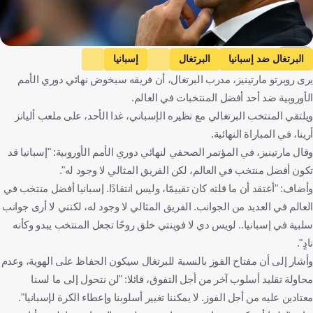
Getty
البرتغال ضد إسبانيا
البرتغال
إسبانيا
يرى روبرتو مارتينيز، مدرب البرتغال، أن فريقه سيخوض نهائي دوري الأمم
دوري الأمم الأوروبية - المسار الأول
روبرتو مارتينيز
لامين يامال
الأوروبية ضد أحد أفضل المنتخبات في العالم.
البرتغال
إسبانيا
ألمانيا
كرة قدم
ويلتقي المنتخب البرتغالي مع نظيره الإسباني، غدا الأحد، على ملعب أليانز
أرينا، في المباراة النهائية.
وقال مارتينيز، في المؤتمر الصحفي لنهائي دوري الأمم الأوروبية: "إسبانيا قد
تكون أفضل منتخب في العالم، لكن الفريق المثالي لا وجود له".
وأضاف: "أعتقد أن ما قلته كان تقييمًا، وليس انتقادًا. إسبانيا أفضل منتخب في
العالم في العديد من الجوانب. الفريق المثالي لا وجود له، لكنني لا أرى جوانب
سلبية في إسبانيا.. لويس دي لا فوينتي خلق روحًا تجعل المنتخب يبدو وكأنه
نادٍ".
وأشار إلى أن مفتاح الفوز بالنسبة للبرتغال سيكون الحفاظ على الهوية، وعدم
محاولة تقليد أسلوب آخر من أجل التفوق، قائلا: "لن نتحول إلى ما لسنا
معتادين عليه من أجل الفوز. لا يمكننا تغيير أسلوبنا وإعطاء الكرة لإسبانيا".