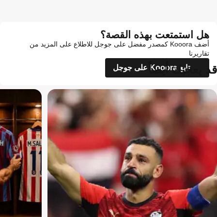
هل استمتعت بهذه القصة؟
أضف Kooora كمصدر مفضل على جوجل للاطلاع على المزيد من
تقاريرنا
قد يعجبك أيضاً
تابع Kooora على جوجل