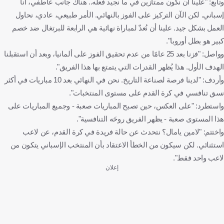
وتابع: "علينا أن نكون ممتازين في ما نجيد فعله.. هناك جانب عاطفي، أنا
إسباني. لكن الآن التركيز على الفوز بالنهائي. الأمر طبيعي، عادي، نحاول
العمل بشكل جيد. علينا أن نُعدّ لمباراة نهائية هي الرابعة للبرتغال ضد خصم
كبير هو بطل أوروبا".
وواصل: "فزنا بعد 25 عامًا من عدم تحقيق الفوز على ألمانيا، وبعد أن استقبلنا
الهدف الأول. هذا يُظهر القدرات التي يتمتع بها هذا الفريق".
وأردف: "لدينا فرصة لصناعة التاريخ. نحن في النهائي بعد 10 مباريات في أكثر
نسق تنافسي في كرة القدم على مستوى المنتخبات".
واستطرد: "على العكس، حين تصبح المباريات صعبة - وجميع المباريات على
هذا المستوى صعبة - يظهر الفريق روحَه التنافسية".
واختتم: "لامين يامال؟ نتحدث عن حالة فريدة في كرة القدم، عن لاعب
استثنائي. لكن سيكون من الخطأ الاعتقاد بأن المنتخب الإسباني يتكون من
لاعب واحد فقط".
إعلان