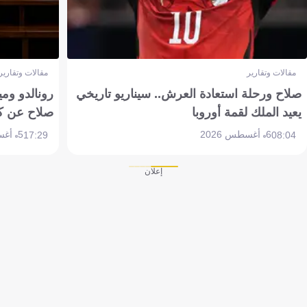
مقالات وتقارير
مقالات وتقارير
صلاح ورحلة استعادة العرش.. سيناريو تاريخي
رونالدو وم
يعيد الملك لقمة أوروبا
صلاح عن ك
6 أغسطس 2026
5 أغسطس 2026
17:29
08:04
إعلان