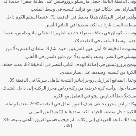
وفي الدقيقة التالية، حصل مارسيلو بروزوفيتش على بطاقة صفراء جديدة في
المباراة، بعد احتكاك قوي مع فرانك كيسيه في وسط الملعب.
وأهدر فراس البريكان هدفًا محققًا في الدقيقة 71، عندما استلم الكرة داخل
منطقة الست ياردات، لكنه سددها في القائم الأيسر.
وتسبب كومان في بطاقة صفراء جديدة للظهير البلجيكي ماتيو دامس، بعدما
جذبه بوسط الملعب في الدقيقة 73.
وشهدت الدقيقة 78 أول تغيير للفريقين، حيث شارك سلطان الغنام بدلًا من
ويسلي في النصر، وسعد بالعبيد بدلًا من ماتيو دامس في الأهلي.
ونجح بروزوفيتش في إضافة الهدف الثاني للنصر في الدقيقة 82، بعدما خطف
الكرة من كيسيه، وسددها على يسار ميندي.
وعدل المدافع البرازيلي روجر إيبانيز النتيجة للأهلي سريعًا في الدقيقة 89،
بعدما حول برأسه كرة عرضية من ركلة رياض محرز الركنية إلى داخل الشباك،
مستغلًا خطأ الحارس بينتو في التعامل مع الكرة.
وكاد رياض محرز يخطف هدف الفوز القاتل في الدقيقة 90+2، عندما وصلته
الكرة داخل منطقة الجزاء، لكنه سددها عاليًا بعيدًا عن المرمى.
بعد ذلك، اتجه الفريقان إلى ركلات الترجيح، وحسمها فريق الأهلي بنتيجة 5-3.
إعلان