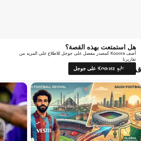
هل استمتعت بهذه القصة؟
أضف Kooora كمصدر مفضل على جوجل للاطلاع على المزيد من
تقاريرنا
قد يعجبك أيضاً
تابع Kooora على جوجل