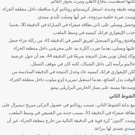
لكنها اصطدمت بدفاع الأهلي ومرت بجوار القائم.
وبعد دقيقة وحيدة، استغل كريستيانو رونالدو كرة ساقطة داخل منطقة الجزاء،
وسدد ضربة خلفية مزدوجة، غير أنها وصلت لأيدي ميندي.
وحصل ويسلي على ثاني بطاقة صفراء في المباراة في الدقيقة 30، بعدما
جذب الإيفواري فرانك كيسيه في وسط الملعب.
وافتتح رونالدو التسجيل لفريق النصر في الدقيقة 41، من ركلة جزاء حصل
عليها ويسلي، بعدما ضرب الكرة بيد علي مجرشي داخل منطقة الجزاء.
وكاد إيفان توني يعدل النتيجة سريعًا في الدقيقة 44، بعد أن حول عرضية
جالينو برأسه إلى داخل الشباك، لكنه كان في موقف التسلل.
لكن الإيفواري فرانك كيسيه عاد وعدل النتيجة في الدقيقة السادسة من
الوقت بدل الضائع، بعدما استقبل تمريرة إنزو ميلوت داخل منطقة الجزاء،
وسددها بيمينه على يسار الحارس البرازيلي بينتو.
الشوط الثاني
مع بداية الشوط الثاني، تسبب رونالدو في حصول التركي ميريح ديميرال على
بطاقة صفراء في الدقيقة 51، بسبب جذبه من القميص في وسط الملعب.
وسدد "الدون" كرة قوية في الدقيقة التالية من خارج منطقة الجزاء، غير أن
ميندي تصدى لها ببراعة.