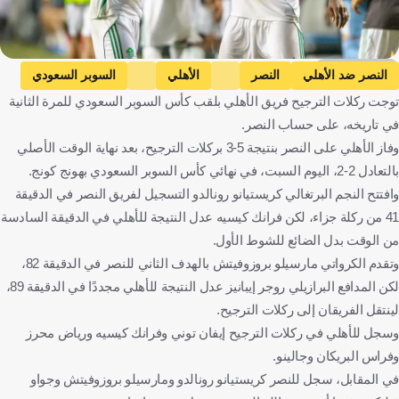
Getty Images
النصر ضد الأهلي
النصر
الأهلي
السوبر السعودي
توجت ركلات الترجيح فريق الأهلي بلقب كأس السوبر السعودي للمرة الثانية
المملكة العربية السعودية
كرة قدم
في تاريخه، على حساب النصر.
وفاز الأهلي على النصر بنتيجة 5-3 بركلات الترجيح، بعد نهاية الوقت الأصلي
بالتعادل 2-2، اليوم السبت، في نهائي كأس السوبر السعودي بهونج كونج.
وافتتح النجم البرتغالي كريستيانو رونالدو التسجيل لفريق النصر في الدقيقة
41 من ركلة جزاء، لكن فرانك كيسيه عدل النتيجة للأهلي في الدقيقة السادسة
من الوقت بدل الضائع للشوط الأول.
وتقدم الكرواتي مارسيلو بروزوفيتش بالهدف الثاني للنصر في الدقيقة 82،
لكن المدافع البرازيلي روجر إيبانيز عدل النتيجة للأهلي مجددًا في الدقيقة 89،
لينتقل الفريقان إلى ركلات الترجيح.
وسجل للأهلي في ركلات الترجيح إيفان توني وفرانك كيسيه ورياض محرز
وفراس البريكان وجالينو.
في المقابل، سجل للنصر كريستيانو رونالدو ومارسيلو بروزوفيتش وجواو