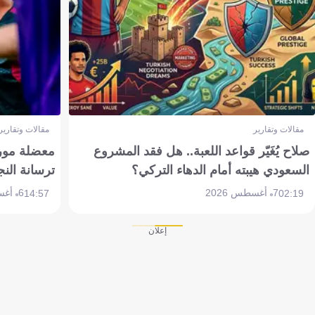
مقالات وتقارير
مقالات وتقارير
صلاح يُغَيّر قواعد اللعبة.. هل فقد المشروع
معضلة مورين
السعودي هيبته أمام الدهاء التركي؟
ترسانة النج
7 أغسطس 2026
6 أغسطس 2026
14:57
02:19
إعلان