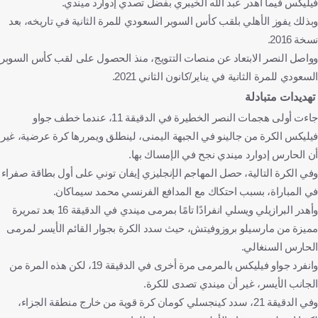
فيليكس فيما أهدر عبد الله الخيبري بفضل تصدي إدوارد ميندي.
وبذلك يفوز الأهلي بلقب كأس السوبر السعودي للمرة الثانية في تاريخه، بعد
نسخة 2016.
وواصل النصر الابتعاد عن منصات التتويج، منذ الحصول على لقب كأس السوبر
السعودي للمرة الثانية في يناير/كانون الثاني 2021.
تهديدات متبادلة
جاءت أولى هجمات النصر الخطيرة في الدقيقة 11، عندما خطف جواو
فيليكس الكرة من جالينو في الجبهة اليمنى، لينطلق ويمررها كرة عرضية، غير
أن الحارس إدوارد ميندي نجح في الإمساك بها.
وفي الكرة التالية، حصل المهاجم الإنجليزي إيفان توني على أول بطاقة صفراء
في المباراة، بسبب احتكاك مع المدافع الفرنسي محمد سيماكان.
وأهدر البرازيلي ويسلي انفرادًا تامًا بمرمى ميندي في الدقيقة 16 بعد تمريرة
مميزة من مارسيلو بروزوفيتش، حيث سدد الكرة بجوار القائم الأيسر لمرمى
الحارس السنغالي.
وانفرد جواو فيليكس بالمرمى مرة أخرى في الدقيقة 19، لكن هذه المرة من
الجانب الأيسر، غير أن ميندي تصدى للكرة.
وفي الدقيقة 21، سدد كينجسلي كومان كرة قوية من خارج منطقة الجزاء،