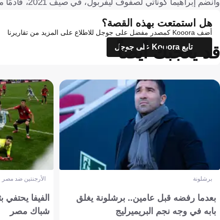
وانضم إبراهيما كوناتي لصفوف ليفربول، في صيف 2021، قادمًا من لايبزيج الألماني.
هل استمتعت بهذه القصة؟
أضف Kooora كمصدر مفضل على جوجل للاطلاع على المزيد من تقاريرنا
قد يعجبك أيضاً
تابع Kooora على جوجل
برشلونة
الأرجنتين ضد مصر
بعدما رفضه قبل عامين.. برشلونة يغلق
الفيفا يحتفي بث
بابه في وجه نجم البريميرليج
شباك مصر