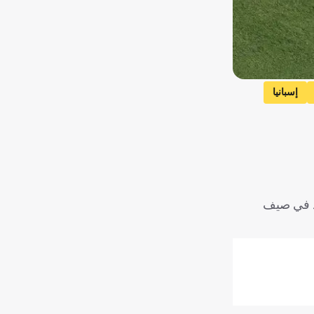
إسبانيا
لد في صيف