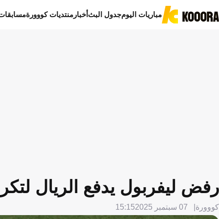
مباريات اليوم
جدول البث
أخبار
منتديات كووورة
مسابقات
رفض ليفربول يدفع الريال لتكرار
كووورة
07 سبتمبر 2025
15:15