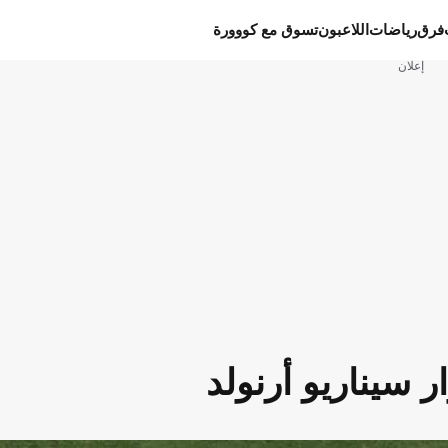
فرق
رياضات
اللاعبون
تسوق مع كووورة
إعلان
 سيناريو أرنولد