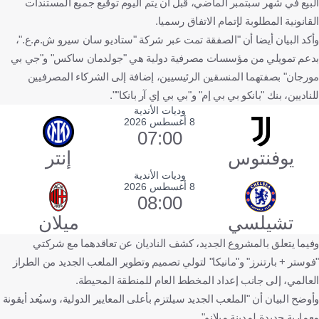
البيع في شهر سبتمبر الماضي، قبل أن يتم اليوم توقيع جميع المستندات
القانونية المطلوبة لإتمام الاتفاق رسميا.
وأكد البيان أيضا أن "الصفقة تمت عبر شركة "ستاديو سان سيرو ش.م.ع."،
بدعم تمويلي من مؤسسات مصرفية دولية هي "جولدمان ساكس" و"جي بي
مورجان" بصفتهما المنسقين الرئيسيين، إضافة إلى الشركاء المصرفيين
للناديين، بنك "بانكو بي بي إم" و"بي بي إي آر بانكا"".
وديات الأندية
8 أغسطس 2026
07:00
يوفنتوس
إنتر
وديات الأندية
8 أغسطس 2026
08:00
تشيلسي
ميلان
وفيما يتعلق بالمشروع الجديد، كشف الناديان عن تعاقدهما مع شركتي
"فوستر + بارتنرز" و"مانيكا" لتولي تصميم وتطوير الملعب الجديد من الطراز
العالمي، إلى جانب إعداد المخطط العام للمنطقة المحيطة.
وأوضح البيان أن "الملعب الجديد سيلتزم بأعلى المعايير الدولية، وسيُعد أيقونة
معمارية جديدة لمدينة ميلانو".