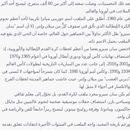
بعد تلك التحسينات، وصلت سعته إلى أكثر من 80 ألف متفرج، ليصبح أحد أكبر
الملاعب في أوروبا والعالم.
في عام 1980، أُطلق على الملعب اسم جوزيبي مياتزا تكريما لأحد أعظم نجوم
الكرة الإيطالية الذي تألق في صفوف كلٍّ من ميلان وإنتر، إلا أن اسم "سان
سيرو" ظل الأكثر تداولاً بين الجماهير حول العالم، خاصة أن الحي الذي يقع فيه
الملعب يحمل الاسم ذاته.
احتضن سان سيرو بعضا من أعظم لحظات كرة القدم الإيطالية والأوروبية، إذ
استضاف نهائيات كأس أوروبا ودوري أبطال أوروبا في أعوام 1965 و1970
و2001 و2016، إلى جانب عدد من المباريات التاريخية لبطولات كأس العالم
1934 و1990، وكأس أمم أوروبا 1980. كما كان مسرحاً لمواجهات لا تُنسى في
"ديربي الغضب" بين ميلان وإنتر، حيث عاشت جماهير المدينة لحظات الفرح
والانكسار في أجواء لا مثيل لها.
لم يكن سان سيرو مجرد ملعب لكرة القدم، بل تحوّل إلى معلم ثقافي
وسياحي بارز، استضاف حفلات موسيقية ضخمة لنجوم عالميين مثل مايكل
جاكسون، ومادونا، وفرقة رولينج ستونز، ليصبح رمزاً جامعاً للفن والرياضة في
آن واحد.
ورغم تاريخه المجيد، واجه الملعب في السنوات الأخيرة انتقادات تتعلق بقدمه