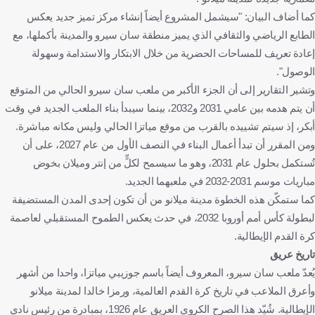
كما أضاف البيان: "سيشمل المشروع أيضاً إنشاء مركز تميز جديد يعكس
الطابع الرياضي والثقافي الذي يميز منطقة سان سيرو والمدينة بأكملها، مع
إعادة تعريف للمساحات الحضرية من خلال الابتكار والاستدامة وسهولة
الوصول".
وتشير التقارير إلى أن الجزء الأكبر من ملعب سان سيرو الحالي من المتوقع
أن يتم هدمه بين عامي 2031 و2032، بينما سيبدأ بناء الملعب الجديد في وقت
أبكر، إذ سيتم تشييده بالقرب من موقع مياتزا الحالي وليس مكانه مباشرة.
ومن المقرر أن تبدأ أعمال البناء في النصف الأول من عام 2027، على أن
تُستكمل بحلول عام 2031، وهو ما سيسمح لكلٍّ من إنتر وميلان بخوض
مباريات موسم 2031-2032 في ملعبهما الجديد.
كما ستمكّن هذه الخطوة مدينة ميلانو من أن تكون إحدى المدن المستضيفة
لبطولة كأس أمم أوروبا 2032، في حدث يعكس الطموح المستقبلي لعاصمة
كرة القدم الإيطالية.
تاريخ عريق
يُعدّ ملعب سان سيرو، المعروف أيضاً باسم جوزيبي مياتزا، واحدا من أشهر
وأعرق الملاعب في تاريخ كرة القدم العالمية، ورمزا خالدا لمدينة ميلانو
الإيطالية. شُيّد هذا الصرح الكروي العريق عام 1926، بمبادرة من رئيس نادي