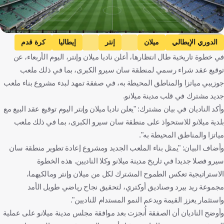
Getty Images
الدوري الإيطالي
ميلان
إنتر
إيطاليا
كرة قدم
في خطوة تاريخية طال انتظارها، أعلن ناديا ميلان وإنتر، اليوم الأربعاء، عن
توقيع عقد شراء رسمي لمنطقة سان سيرو الكبرى، بما في ذلك ملعب
جوزيبي مياتزا والمناطق المحيطة به، في صفقة تمهد لبدء مشروع بناء ملعب
جديد مشترك في قلب مدينة ميلانو.
وأكد الناديان في بيان مشترك: "يعلن ناديا ميلان وإنتر اليوم توقيع عقد البيع مع
بلدية ميلانو للاستحواذ على منطقة سان سيرو الكبرى، بما في ذلك ملعب
مياتزا والمناطق المحيطة به".
وأضاف البيان: "يمثل بناء الملعب الجديد ومشروع إعادة تطوير منطقة سان
سيرو فصلا جديدا في تاريخ مدينة ميلانو وكلا الناديين. هذه الخطوة
الاستراتيجية تعكس الطموح المشترك لكل من ميلان وإنتر ومالكيهما،
مجموعة ريد بيرد وصناديق أوكتري، لتحقيق نجاح رياضي طويل الأمد
واستثمار يعزز القيمة ويدعم النمو المستدام للناديين".
وأوضح الناديان أن الصفقة أُنجزت بعد موافقة مجلس مدينة ميلانو على عملية