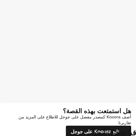
هل استمتعت بهذه القصة؟
أضف Kooora كمصدر مفضل على جوجل للاطلاع على المزيد من
تقاريرنا
قد يعجبك أيضاً
تابع Kooora على جوجل