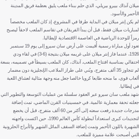
ميلان آنذاك بييرو بيريلي، الذي حلم ببناء ملعب يليق بعظمة فريق المدينة
الأحمر والأسود.
لم يكن إنتر ميلان في البداية طرفا في المشروع، إذ كان الملعب مخصصاً
لمباريات ميلان فقط، قبل أن يبدأ الفريقان في تقاسم الملعب لاحقاً ليصبح
رمزاً للوحدة الرياضية في العاصمة الاقتصادية لإيطاليا.
تعود أول مباراة رسمية أُقيمت على أرض سان سيرو إلى يوم 19 سبتمبر
1926، عندما فاز إنتر ميلان على غريمه ميلان بنتيجة (6-3) في لقاء ودي
احتفالي بمناسبة افتتاح الملعب. آنذاك، كان الملعب بسيطاً في تصميمه، بسعة
لم تتجاوز 35 ألف متفرج، وبُني على طراز الملاعب الإنجليزية دون مضمار
ألعاب قوى، ما منحه طابعا كرويا خالصا جعل منه وجهة مثالية لعشاق اللعبة
في إيطاليا.
شهد ملعب سان سيرو عبر العقود سلسلة من عمليات التوسعة والتطوير التي
جعلته تحفة معمارية عالمية. في خمسينيات القرن الماضي، تمت إضافة
مدرجات جديدة رفعت سعته إلى أكثر من 60 ألف متفرج، قبل أن يخضع
لتجديدات كبرى استعداداً لبطولة كأس العالم 1990، حين اكتست واجهته
الشهيرة باللون الأحمر وتمت إضافة السقف المائل الشهير والأبراج الحلزونية
التي أصبحت علامة مميزة للملعب.