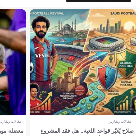
مقالات وتقارير
مقالات وتقارير
صلاح يُغَيّر قواعد اللعبة.. هل فقد المشروع
معضلة مورين