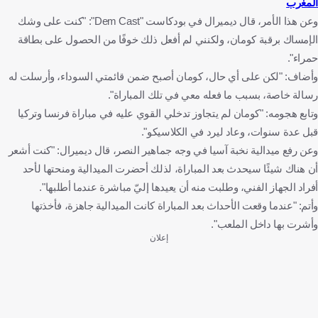
المغرب
وعن هذا الأمر، قال ديميرال في بودكاست "Dem Cast": "كنت على وشك
الإمساك برقبة كومان، ولكنني لم أفعل ذلك خوفًا من الحصول على بطاقة
حمراء".
وأضاف: "لكن على أي حال، كومان أصبح ضمن قائمتي السوداء، وأرسلت له
رسالة خاصة، بسبب ما فعله معي في تلك المباراة".
وتابع هجومه: "كومان لم يتجاوز تدخلي القوي عليه في مباراة فرنسا وتركيا
قبل عدة سنوات، وعاد ليرد في الكلاسيكو".
وعن رفع ميدالية نخبة آسيا في وجه جماهير النصر، قال ديميرال: "كنت أشعر
أن هناك شيئًا سيحدث بعد المباراة، لذلك أحضرت الميدالية ومنحتها لأحد
أفراد الجهاز الفني، وطلبت منه أن يعيدها إليّ مباشرة عندما أطلبها".
وأتم: "عندما وقعت الأحداث بعد المباراة كانت الميدالية جاهزة، فأخذتها
وأشرت بها داخل الملعب".
إعلان