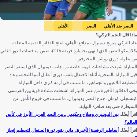
Getty Images
النصر ضد الأهلي
النصر
الأهلي
ماذا قال النجم التركي؟
دوري روشن السعودي
ميريح ديميرال
كينجسلي كومان
عاد التركي ميريح ديميرال، مدافع الأهلي، لفتح الدفاتر القديمة المتعلقة
المملكة العربية السعودية
تركيا
فرنسا
كرة قدم
بكلاسيكو النصر، الذي انتهى بخسارة فريقه (0-2)، ضمن منافسات الدور الثاني
من بطولة دوري روشن للمحترفين.
المباراة شهدت مشاحنات قوية، خاصة من جانب ديميرال الذي استفز النصر
قبل المباراة بالسخرية أثناء الاحتفال بلقب دوري أبطال آسيا للنخبة، وعاد
لمضايقة اللاعبين والجماهير، ما تسبب في أزمة كبرى داخل المباراة.
وفي الدقائق الأخيرة من عمر المباراة، اشتعلت مشادة قوية بين الفرنسي
كينسجلي كومان، جناح النصر وديميرال، ما تسبب في خروج الأمور عن
السيطرة حتى بعد صافرة النهاية.
اقرأ أيضًا..
بين الدوسري وصلاح وحكيمي.. من النجم العربي الأبرز في كأس
العالم؟
اقرأ أيضًا..
أساطير الرقصة الأخيرة.. ماني يقود ثورة السنغال لتحطيم إنجاز