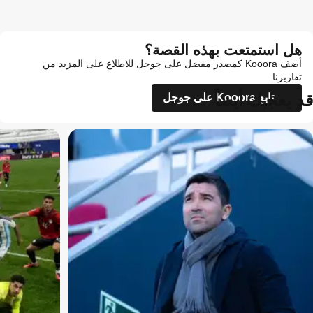
هل استمتعت بهذه القصة؟
أضف Kooora كمصدر مفضل على جوجل للاطلاع على المزيد من
تقاريرنا
قد يعجبك أيضاً
تابع Kooora على جوجل