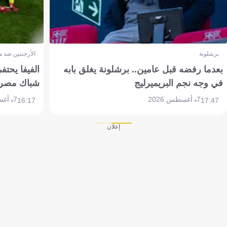
برشلونة
الأرجنتين ضد 
بعدما رفضه قبل عامين.. برشلونة يغلق بابه
الفيفا يحتفي
في وجه نجم البريميرليج
شباك مصر
7 أغسطس 2026
7 أغسطس 2026
16:17
17:47
إعلان